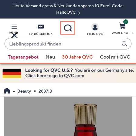
Heute Versand gratis & Neukunden sparen 10 Euro! Code:
Zum
Hauptinhalt
HalloQVC
springen
0
MENÜ
WARENKORB
TV-RÜCKBLICK
MEIN QVC
Lieblingsprodukt
finden
Wenn
Tagesangebot
Neu
30 Jahre QVC
Cool mit QVC
Vorschläge
verfügbar
sind,
verwenden
Sie
Beauty
288713
die
Pfeiltasten
nach
oben
und
nach