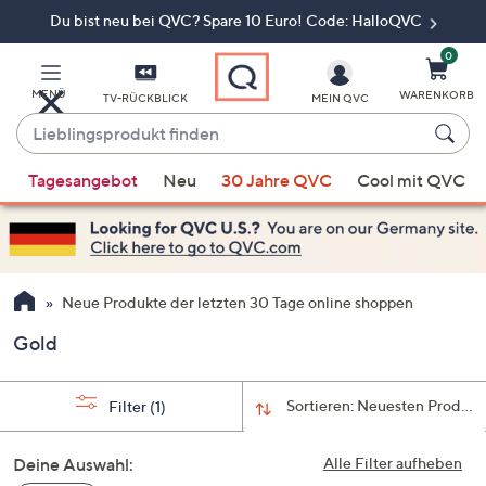
Du bist neu bei QVC? Spare 10 Euro! Code: HalloQVC
Zum
Hauptinhalt
springen
0
MENÜ
WARENKORB
TV-RÜCKBLICK
MEIN QVC
Lieblingsprodukt
finden
Wenn
Tagesangebot
Neu
30 Jahre QVC
Cool mit QVC
Vorschläge
verfügbar
sind,
verwenden
Sie
Neue Produkte der letzten 30 Tage online shoppen
die
Gold
Pfeiltasten
nach
oben
Sortieren:
Neuesten Produkt
Filter
(1)
und
nach
Deine Auswahl:
Alle Filter aufheben
unten