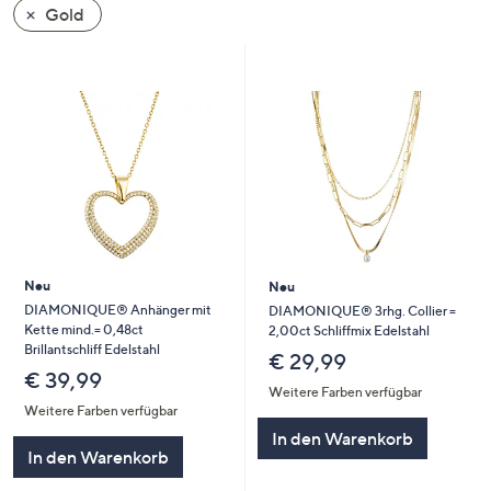
Gold
oder
wischen
Sie
auf
Touch-
Geräten
nach
links
bzw.
rechts,
um
Neu
Neu
diese
DIAMONIQUE® Anhänger mit
DIAMONIQUE® 3rhg. Collier =
Kette mind.= 0,48ct
2,00ct Schliffmix Edelstahl
anzuzeigen.
Brillantschliff Edelstahl
€ 29,99
€ 39,99
Weitere Farben verfügbar
Weitere Farben verfügbar
In den Warenkorb
In den Warenkorb