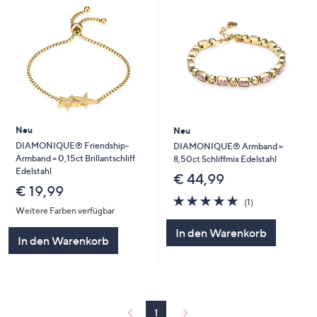
Neu
Neu
DIAMONIQUE® Friendship-
DIAMONIQUE® Armband =
Armband = 0,15ct Brillantschliff
8,50ct Schliffmix Edelstahl
Edelstahl
€ 44,99
€ 19,99
5.0
1
(1)
von
Bewertungen
Weitere Farben verfügbar
5
In den Warenkorb
In den Warenkorb
1