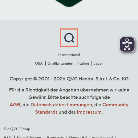
International
USA
Großbritannien
Italien
Japan
Copyright © 2001 - 2026 QVC Handel S.à r.l. & Co. KG
Für die Richtigkeit der Angaben übernehmen wir keine
Gewähr. Bitte beachte auch folgende
AGB
, die
Datenschutzbestimmungen
, die
Community
Standards
und das
Impressum
.
Die QVC Group
HSN
Ballard Designs
Frontgate
Garnet Hill
grandin road