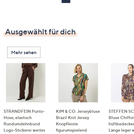
Ausgewählt für dich
Mehr sehen
STRANDFEIN Punto-
KIM & CO. Jerseybluse
STEFFEN S
Hose, elastisch
Brazil Knit Jersey
Bluse Chiffon
Rundumdehnbund
Knopfleiste
hüftbedecke
Logo-Stickerei weites
figurumspielend
Länge leger 