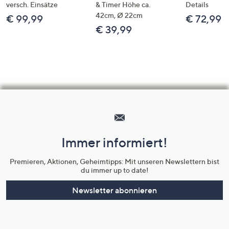
versch. Einsätze
& Timer Höhe ca.
Details
42cm, Ø 22cm
€ 99,99
€ 72,99
€ 39,99
Hilfeseiten,
Service
und
Immer informiert!
Unternehmensinformationen
Premieren, Aktionen, Geheimtipps: Mit unseren Newslettern bist
du immer up to date!
Newsletter abonnieren