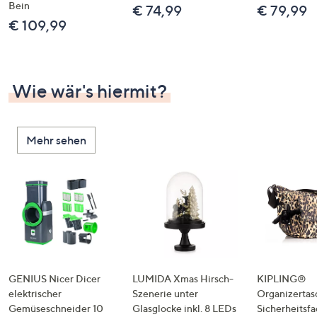
Bein
€ 74,99
€ 79,99
€ 109,99
Wie wär's hiermit?
Mehr sehen
GENIUS Nicer Dicer
LUMIDA Xmas Hirsch-
KIPLING®
elektrischer
Szenerie unter
Organizertas
Gemüseschneider 10
Glasglocke inkl. 8 LEDs
Sicherheitsf