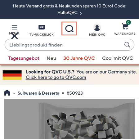
Heute Versand gratis & Neukunden sparen 10 Euro! Code:
Zum
Hauptinhalt
HalloQVC
springen
0
MENÜ
WARENKORB
TV-RÜCKBLICK
MEIN QVC
Lieblingsprodukt
finden
Wenn
Tagesangebot
Neu
30 Jahre QVC
Cool mit QVC
Vorschläge
verfügbar
sind,
verwenden
Sie
Süßwaren & Desserts
850923
die
Pfeiltasten
nach
oben
und
nach