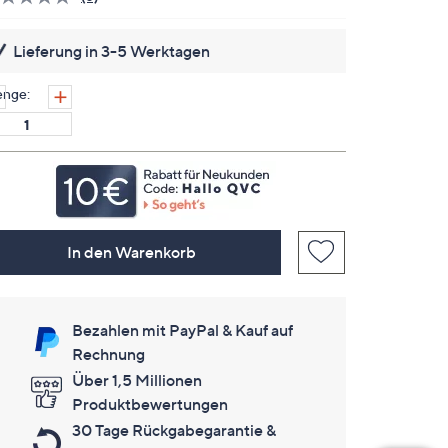
Bisher
gibt
es
Lieferung in 3-5 Werktagen
keine
Bewertungen
für
nge:
dieses
Produkt..
Link
auf
derselben
Seite.
In den Warenkorb
Bezahlen mit PayPal & Kauf auf
Rechnung
Über 1,5 Millionen
Produktbewertungen
30 Tage Rückgabegarantie &