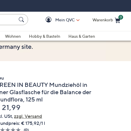
0
Mein QVC
Warenkorb
Einkaufswagen ist le
Wohnen
Hobby & Basteln
Haus & Garten
eu
REEN IN BEAUTY Mundziehöl in
ner Glasflasche für die Balance der
undflora, 125 ml
elöscht
 21,99
kl. USt,
zzgl. Versand
undpreis:
€ 175,92/1 l
(0)