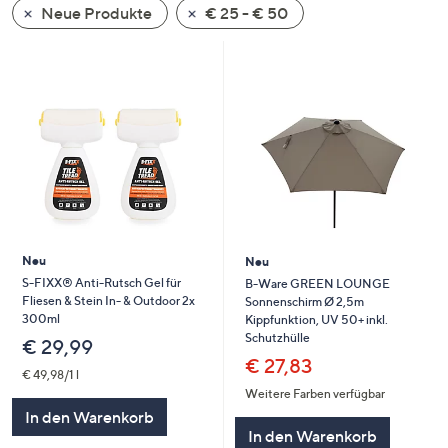
Neue Produkte
€ 25 - € 50
oder
wischen
Sie
auf
Touch-
Geräten
nach
links
bzw.
rechts,
um
Neu
Neu
diese
S-FIXX® Anti-Rutsch Gel für
B-Ware GREEN LOUNGE
Fliesen & Stein In- & Outdoor 2x
Sonnenschirm Ø 2,5m
anzuzeigen.
300ml
Kippfunktion, UV 50+ inkl.
Schutzhülle
€ 29,99
€ 27,83
€ 49,98/1 l
Weitere Farben verfügbar
In den Warenkorb
In den Warenkorb