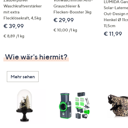
LUMIDA Gar
Waschkraftverstärker
Grauschleier &
Solar-Latern
mit extra
Flecken-Booster 3kg
Out-Design 
Flecklösekraft, 4,5kg
€ 29,99
Henkel Ø 11c
€ 39,99
11,5cm
€ 10,00 /1 kg
€ 11,99
€ 8,89 /1 kg
Wie wär's hiermit?
Mehr sehen