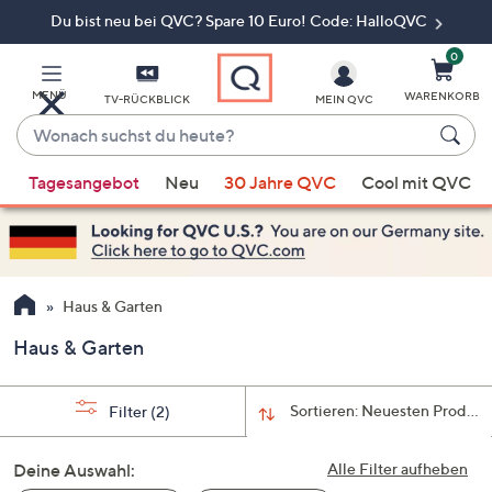
Du bist neu bei QVC? Spare 10 Euro! Code: HalloQVC
Zum
Hauptinhalt
springen
0
MENÜ
WARENKORB
TV-RÜCKBLICK
MEIN QVC
Wonach
suchst
Wenn
du
Tagesangebot
Neu
30 Jahre QVC
Cool mit QVC
Vorschläge
heute?
verfügbar
sind,
verwenden
Sie
Haus & Garten
die
Haus & Garten
Pfeiltasten
nach
oben
Sortieren:
Neuesten Produkt
Filter
(2)
und
nach
Deine Auswahl:
Alle Filter aufheben
unten