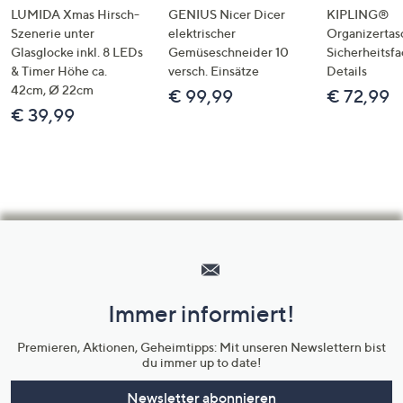
LUMIDA Xmas Hirsch-
GENIUS Nicer Dicer
KIPLING®
Szenerie unter
elektrischer
Organizertas
Glasglocke inkl. 8 LEDs
Gemüseschneider 10
Sicherheitsf
& Timer Höhe ca.
versch. Einsätze
Details
42cm, Ø 22cm
€ 99,99
€ 72,99
€ 39,99
Hilfeseiten,
Service
und
Immer informiert!
Unternehmensinformationen
Premieren, Aktionen, Geheimtipps: Mit unseren Newslettern bist
du immer up to date!
Newsletter abonnieren