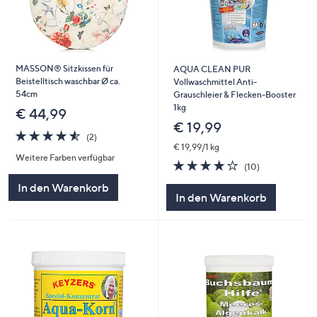
MASSON® Sitzkissen für
AQUA CLEAN PUR
Beistelltisch waschbar Ø ca.
Vollwaschmittel Anti-
54cm
Grauschleier & Flecken-Booster
1kg
€ 44,99
€ 19,99
4.5
2
(2)
von
Bewertungen
€ 19,99/1 kg
Weitere Farben verfügbar
5
3.9
10
(10)
von
Bewertungen
In den Warenkorb
5
In den Warenkorb