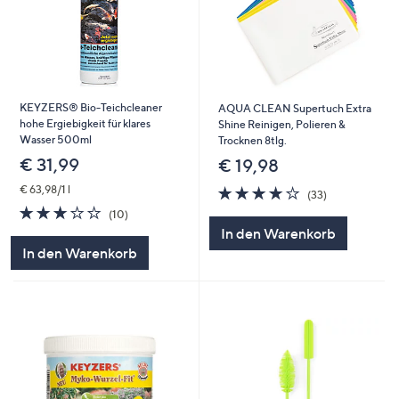
KEYZERS® Bio-Teichcleaner
AQUA CLEAN Supertuch Extra
hohe Ergiebigkeit für klares
Shine Reinigen, Polieren &
Wasser 500ml
Trocknen 8tlg.
€ 31,99
€ 19,98
4.1
33
€ 63,98/1 l
(33)
von
Bewertungen
2.7
10
(10)
5
von
Bewertungen
In den Warenkorb
5
In den Warenkorb