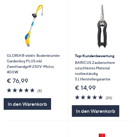
GLORIA® elektr. Bodenkrümler
Top-Kundenbewertung
Gardenboy PLUS inkl.
BARICUS Zauberschere
Zweithandgriff 230V-Motor,
rutschfestes Material
400W
rostbeständig
5J.Herstellergarantie
€ 76,99
€ 14,99
4.9
8
(8)
von
Bewertungen
4.8
26
(26)
5
von
Bewertungen
In den Warenkorb
5
In den Warenkorb