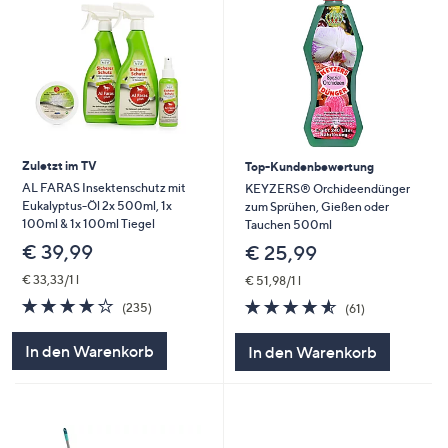
Zuletzt im TV
Top-Kundenbewertung
AL FARAS Insektenschutz mit
KEYZERS® Orchideendünger
Eukalyptus-Öl 2x 500ml, 1x
zum Sprühen, Gießen oder
100ml & 1x 100ml Tiegel
Tauchen 500ml
€ 39,99
€ 25,99
€ 33,33/1 l
€ 51,98/1 l
3.9
235
4.5
61
(235)
(61)
von
Bewertungen
von
Bewertungen
5
5
In den Warenkorb
In den Warenkorb