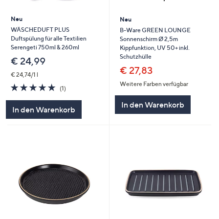
Neu
Neu
WÄSCHEDUFT PLUS
B-Ware GREEN LOUNGE
Duftspülung für alle Textilien
Sonnenschirm Ø 2,5m
Serengeti 750ml & 260ml
Kippfunktion, UV 50+ inkl.
Schutzhülle
€ 24,99
€ 27,83
€ 24,74/1 l
Weitere Farben verfügbar
5.0
1
(1)
von
Bewertungen
5
In den Warenkorb
In den Warenkorb