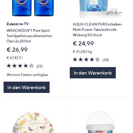
Zuletzt im TV
AQUA CLEAN PUR Entkalker-
Multi Power-Tabs kraftvolle
WÄSCHEDUFT Pure Spirit
Wirkung 50 Stück
Textilparfüm aus ätherischen
Ölen 2x 200ml
€ 24,99
€ 26,99
€ 31,24/1 kg
€ 67,47/1 l
4.3
34
(34)
von
Bewertungen
3.6
23
(23)
5
von
Bewertungen
In den Warenkorb
Weitere Farben verfügbar
5
In den Warenkorb