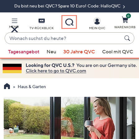
Du bist neu bei QVC? Spare 10 Euro! Code: HalloQVC
Zum
Hauptinhalt
springen
0
MENÜ
WARENKORB
TV-RÜCKBLICK
MEIN QVC
Wonach
suchst
Wenn
du
Tagesangebot
Neu
30 Jahre QVC
Cool mit QVC
Vorschläge
heute?
verfügbar
sind,
verwenden
Sie
Haus & Garten
die
Pfeiltasten
nach
oben
und
nach
unten