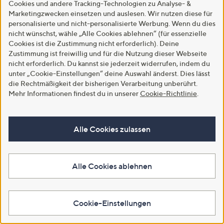
B-WARE
B-WARE
Cookies und andere Tracking-Technologien zu Analyse- &
Marketingzwecken einsetzen und auslesen. Wir nutzen diese für
B-Ware GREEN LOUNGE
B-Ware GREEN LOUNGE
Sessel & Hocker-Set Aluminium
Relaxchair mit Heizfunktion &
personalisierte und nicht-personalisierte Werbung. Wenn du dies
Armlehne in Holzoptik
Nackenkissen
nicht wünschst, wähle „Alle Cookies ablehnen“ (für essenzielle
Cookies ist die Zustimmung nicht erforderlich). Deine
€ 69,97
€ 97,48
Zustimmung ist freiwillig und für die Nutzung dieser Webseite
5.0
2
5.0
5
(2)
(5)
nicht erforderlich. Du kannst sie jederzeit widerrufen, indem du
von
Bewertungen
von
Bewertungen
unter „Cookie-Einstellungen“ deine Auswahl änderst. Dies lässt
Weitere Farben verfügbar
5
5
In den Warenkorb
die Rechtmäßigkeit der bisherigen Verarbeitung unberührt.
Mehr Informationen findest du in unserer
Cookie-Richtlinie
.
In den Warenkorb
Alle Cookies zulassen
Alle Cookies ablehnen
Cookie-Einstellungen
SEVERIN PG 8598 Outdoor
TINECO Teppichreinger, 1x1L