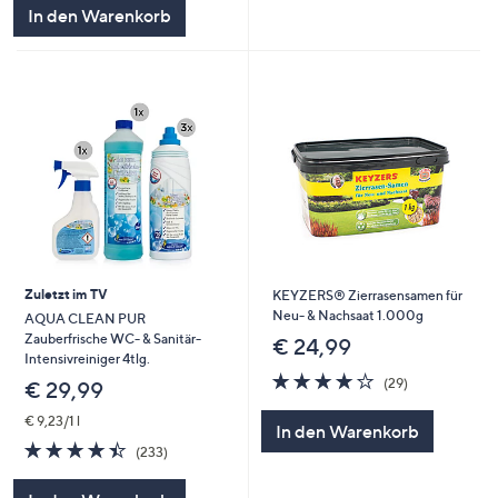
In den Warenkorb
Zuletzt im TV
KEYZERS® Zierrasensamen für
Neu- & Nachsaat 1.000g
AQUA CLEAN PUR
Zauberfrische WC- & Sanitär-
€ 24,99
Intensivreiniger 4tlg.
3.8
29
(29)
€ 29,99
von
Bewertungen
5
€ 9,23/1 l
In den Warenkorb
4.4
233
(233)
von
Bewertungen
5