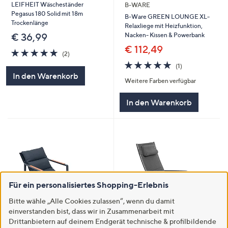
LEIFHEIT Wäscheständer
B-WARE
Pegasus 180 Solid mit 18m
B-Ware GREEN LOUNGE XL-
Trockenlänge
Relaxliege mit Heizfunktion,
Nacken- Kissen & Powerbank
€ 36,99
€ 112,49
5.0
2
(2)
von
Bewertungen
5.0
1
(1)
5
von
Bewertungen
In den Warenkorb
Weitere Farben verfügbar
5
In den Warenkorb
Für ein personalisiertes Shopping-Erlebnis
Bitte wähle „Alle Cookies zulassen“, wenn du damit
einverstanden bist, dass wir in Zusammenarbeit mit
Drittanbietern auf deinem Endgerät technische & profilbildende