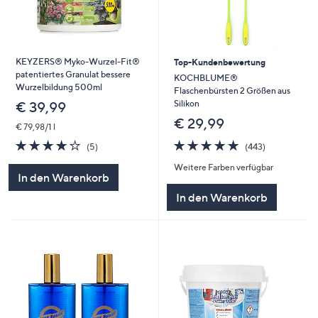
KEYZERS® Myko-Wurzel-Fit®
Top-Kundenbewertung
patentiertes Granulat bessere
KOCHBLUME®
Wurzelbildung 500ml
Flaschenbürsten 2 Größen aus
Silikon
€ 39,99
€ 29,99
€ 79,98/1 l
4.8
443
3.8
5
(443)
(5)
von
Bewertungen
von
Bewertungen
Weitere Farben verfügbar
5
5
In den Warenkorb
In den Warenkorb