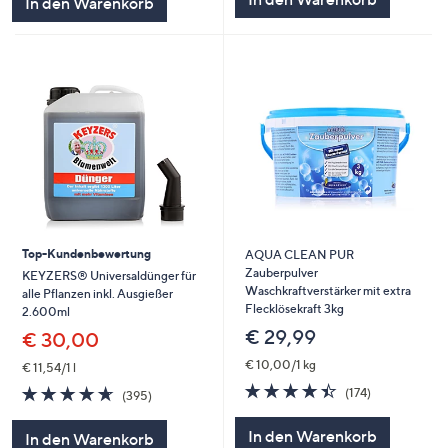
In den Warenkorb
Top-Kundenbewertung
AQUA CLEAN PUR
Zauberpulver
KEYZERS® Universaldünger für
Waschkraftverstärker mit extra
alle Pflanzen inkl. Ausgießer
Flecklösekraft 3kg
2.600ml
€ 29,99
€ 30,00
€ 10,00/1 kg
€ 11,54/1 l
4.4
174
4.6
395
(174)
(395)
von
Bewertungen
von
Bewertungen
5
5
In den Warenkorb
In den Warenkorb