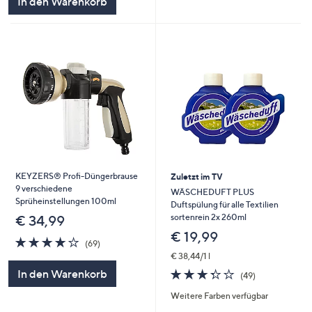
In den Warenkorb
KEYZERS® Profi-Düngerbrause
Zuletzt im TV
9 verschiedene
WÄSCHEDUFT PLUS
Sprüheinstellungen 100ml
Duftspülung für alle Textilien
sortenrein 2x 260ml
€ 34,99
€ 19,99
4.2
69
(69)
von
Bewertungen
€ 38,44/1 l
5
3.3
49
In den Warenkorb
(49)
von
Bewertungen
Weitere Farben verfügbar
5