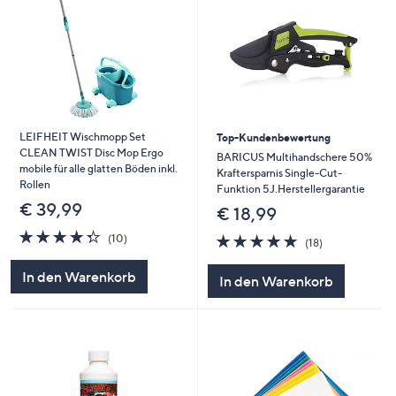
LEIFHEIT Wischmopp Set
Top-Kundenbewertung
CLEAN TWIST Disc Mop Ergo
BARICUS Multihandschere 50%
mobile für alle glatten Böden inkl.
Kraftersparnis Single-Cut-
Rollen
Funktion 5J.Herstellergarantie
€ 39,99
€ 18,99
4.3
10
4.8
18
(10)
(18)
von
Bewertungen
von
Bewertungen
5
5
In den Warenkorb
In den Warenkorb