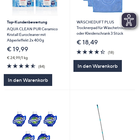
Top-Kundenbewertung
WÄSCHEDUFT PLUS
Trocknerpad für Wäschetrockner
AQUA CLEAN PUR Ceramico
oder Kleiderschrank 3 Stück
Kristall Eurocleaner mit
Abperleffekt 2x 400g
€ 18,49
€ 19,99
4.3
18
(18)
von
Bewertungen
€ 24,99/1 kg
5
4.5
84
In den Warenkorb
(84)
von
Bewertungen
5
In den Warenkorb