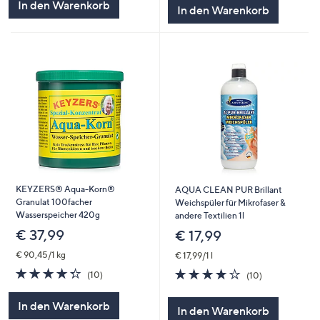
In den Warenkorb
In den Warenkorb
KEYZERS® Aqua-Korn®
AQUA CLEAN PUR Brillant
Granulat 100facher
Weichspüler für Mikrofaser &
Wasserspeicher 420g
andere Textilien 1l
€ 37,99
€ 17,99
€ 90,45/1 kg
€ 17,99/1 l
4.3
10
4.2
10
(10)
(10)
von
Bewertungen
von
Bewertungen
5
5
In den Warenkorb
In den Warenkorb