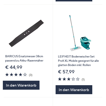
BARICUS Ersatzmesser 38cm
LEIFHEIT Bodenwischer Set
passend zu Akku-Rasenmäher
Profi XL Mobile geeignet für alle
glatten Böden inkl. Rollen
€ 44,99
€ 57,99
3.7
3
(3)
von
Bewertungen
3.0
1
(1)
5
von
Bewertungen
In den Warenkorb
5
In den Warenkorb