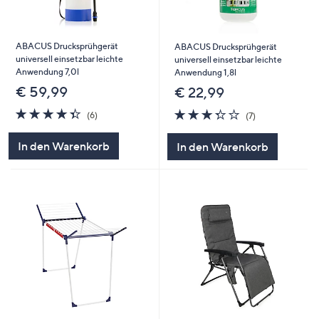
ABACUS Drucksprühgerät
ABACUS Drucksprühgerät
universell einsetzbar leichte
universell einsetzbar leichte
Anwendung 7,0l
Anwendung 1,8l
€ 59,99
€ 22,99
4.3
6
3.3
7
(6)
(7)
von
Bewertungen
von
Bewertungen
5
5
In den Warenkorb
In den Warenkorb