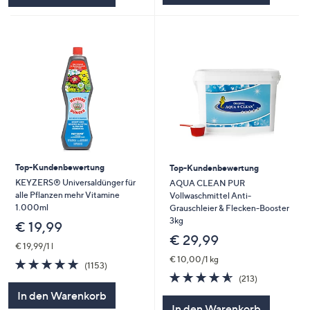
Top-Kundenbewertung
Top-Kundenbewertung
KEYZERS® Universaldünger für
AQUA CLEAN PUR
alle Pflanzen mehr Vitamine
Vollwaschmittel Anti-
1.000ml
Grauschleier & Flecken-Booster
3kg
€ 19,99
€ 29,99
€ 19,99/1 l
€ 10,00/1 kg
4.7
1153
(1153)
von
Bewertungen
4.5
213
(213)
5
von
Bewertungen
In den Warenkorb
5
In den Warenkorb