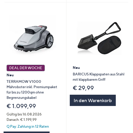
Neu
DEAL DER WOCHE
BARICUS Klappspaten aus Stahl
Neu
mit klappbarem Griff
TERRAMOW V1000
€ 29,99
Mähroboter inkl. Premiumpaket
für bis zu 1200qm ohne
Begrenzungskabel
In den Warenkorb
€ 1.099,99
Gültig bis 16.08.2026
Danach: € 1.199,99
Q Pay: Zahlung in 12 Raten