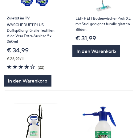
Zuletzt im TV
LEIFHEIT Bodenwischer Profi XL
mit Stiel geeignet für alle glatten
WÄSCHEDUFT PLUS
Böden
Duftspülung für alle Textilien
Aloe Vera Extra Auslese 5x
€ 31,99
260ml
€ 34,99
In den Warenkorb
€ 26,92/1 l
4.0
22
(22)
von
Bewertungen
5
In den Warenkorb