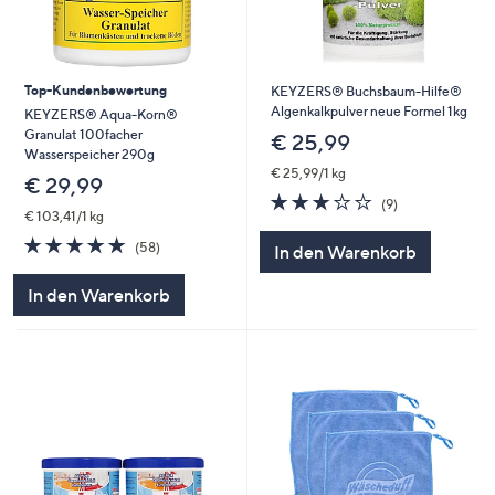
Top-Kundenbewertung
KEYZERS® Buchsbaum-Hilfe®
Algenkalkpulver neue Formel 1kg
KEYZERS® Aqua-Korn®
Granulat 100facher
€ 25,99
Wasserspeicher 290g
€ 25,99/1 kg
€ 29,99
3.0
9
(9)
€ 103,41/1 kg
von
Bewertungen
5
4.8
58
(58)
In den Warenkorb
von
Bewertungen
5
In den Warenkorb