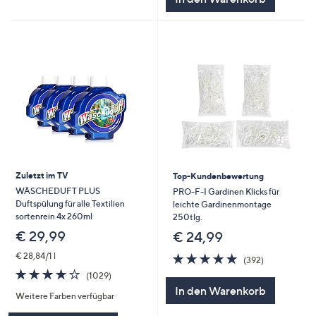
Zuletzt im TV
Top-Kundenbewertung
WÄSCHEDUFT PLUS
PRO-F-I Gardinen Klicks für
Duftspülung für alle Textilien
leichte Gardinenmontage
sortenrein 4x 260ml
250tlg.
€ 29,99
€ 24,99
4.7
392
€ 28,84/1 l
(392)
von
Bewertungen
3.8
1029
(1029)
5
von
Bewertungen
In den Warenkorb
Weitere Farben verfügbar
5