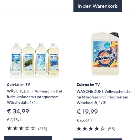
In den Warenkorb
Zuletzt im TV
Zuletzt im TV
WÄSCHEDUFT Vollwaschmittel
WÄSCHEDUFT Vollwaschmittel
für Mikrofaser mit integriertem
für Mikrofaser mit integriertem
Wäscheduft, 4x 1l
Wäscheduft, 1x 3l
€ 34,99
€ 19,99
€ 8,75/1 l
€ 6,66/1 l
2.9
275
3.9
55
(275)
(55)
von
Bewertungen
von
Bewertungen
5
5