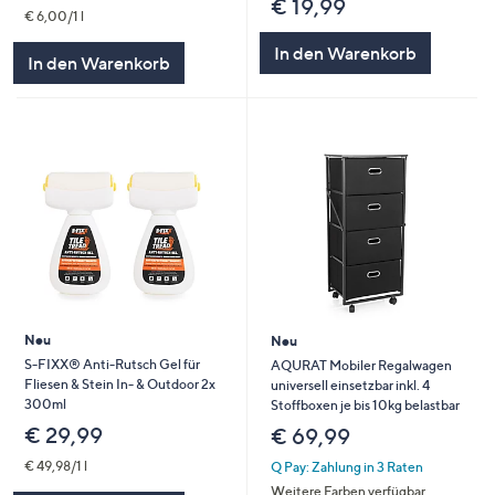
€ 19,99
€ 6,00/1 l
In den Warenkorb
In den Warenkorb
Neu
Neu
S-FIXX® Anti-Rutsch Gel für
AQURAT Mobiler Regalwagen
Fliesen & Stein In- & Outdoor 2x
universell einsetzbar inkl. 4
300ml
Stoffboxen je bis 10kg belastbar
€ 29,99
€ 69,99
€ 49,98/1 l
Q Pay: Zahlung in 3 Raten
Weitere Farben verfügbar