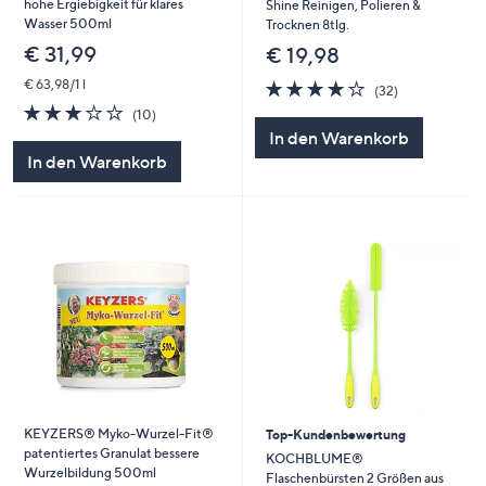
hohe Ergiebigkeit für klares
Shine Reinigen, Polieren &
Wasser 500ml
Trocknen 8tlg.
€ 31,99
€ 19,98
4.1
32
€ 63,98/1 l
(32)
von
Bewertungen
2.7
10
(10)
5
von
Bewertungen
In den Warenkorb
5
In den Warenkorb
KEYZERS® Myko-Wurzel-Fit®
Top-Kundenbewertung
patentiertes Granulat bessere
KOCHBLUME®
Wurzelbildung 500ml
Flaschenbürsten 2 Größen aus