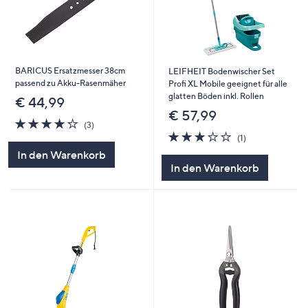
BARICUS Ersatzmesser 38cm
LEIFHEIT Bodenwischer Set
passend zu Akku-Rasenmäher
Profi XL Mobile geeignet für alle
glatten Böden inkl. Rollen
€ 44,99
€ 57,99
3.7
3
(3)
von
Bewertungen
3.0
1
(1)
5
von
Bewertungen
In den Warenkorb
5
In den Warenkorb