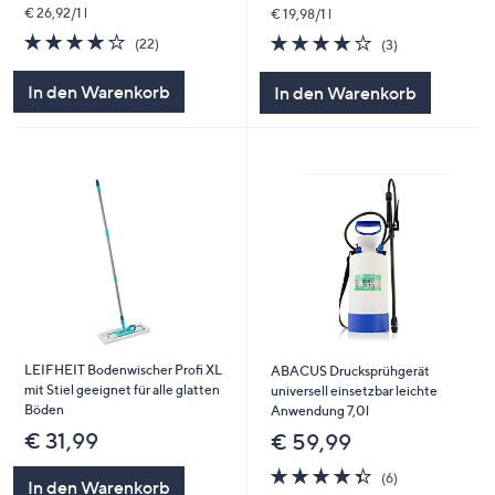
€ 26,92/1 l
€ 19,98/1 l
4.0
22
4.0
3
(22)
(3)
von
Bewertungen
von
Bewertungen
5
5
In den Warenkorb
In den Warenkorb
LEIFHEIT Bodenwischer Profi XL
ABACUS Drucksprühgerät
mit Stiel geeignet für alle glatten
universell einsetzbar leichte
Böden
Anwendung 7,0l
€ 31,99
€ 59,99
4.3
6
(6)
In den Warenkorb
von
Bewertungen