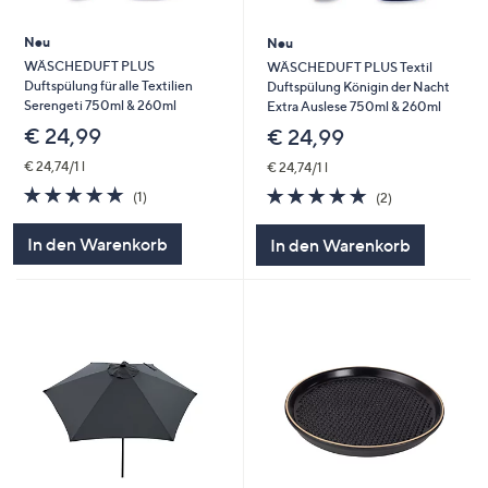
Neu
Neu
WÄSCHEDUFT PLUS
WÄSCHEDUFT PLUS Textil
Duftspülung für alle Textilien
Duftspülung Königin der Nacht
Serengeti 750ml & 260ml
Extra Auslese 750ml & 260ml
€ 24,99
€ 24,99
€ 24,74/1 l
€ 24,74/1 l
5.0
1
5.0
2
(1)
(2)
von
Bewertungen
von
Bewertungen
5
5
In den Warenkorb
In den Warenkorb