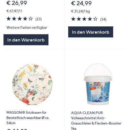
€ 26,99
€ 24,99
€ 67,47/1 l
€ 31,24/1 kg
3.6
23
4.3
34
(23)
(34)
von
Bewertungen
von
Bewertungen
Weitere Farben verfügbar
5
5
In den Warenkorb
In den Warenkorb
MASSON® Sitzkissen für
AQUA CLEAN PUR
Beistelltisch waschbar Ø ca.
Vollwaschmittel Anti-
54cm
Grauschleier & Flecken-Booster
1kg