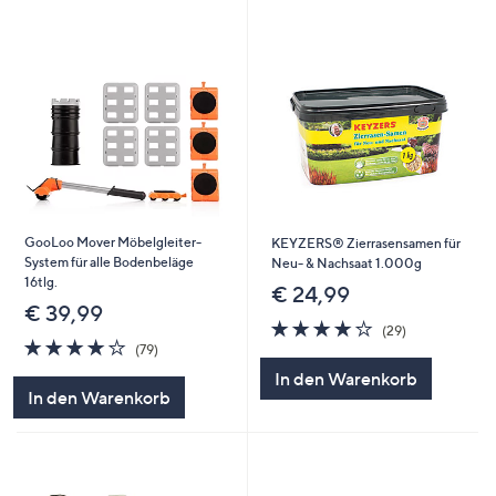
GooLoo Mover Möbelgleiter-
KEYZERS® Zierrasensamen für
System für alle Bodenbeläge
Neu- & Nachsaat 1.000g
16tlg.
€ 24,99
€ 39,99
3.8
29
(29)
4.0
79
von
Bewertungen
(79)
von
Bewertungen
5
In den Warenkorb
5
In den Warenkorb