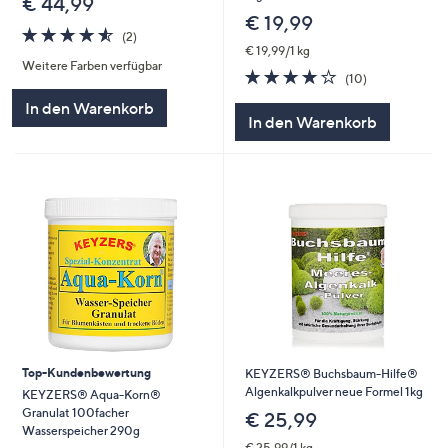
€ 44,99
€ 19,99
4.5
2
(2)
von
Bewertungen
€ 19,99/1 kg
Weitere Farben verfügbar
5
3.9
10
(10)
von
Bewertungen
In den Warenkorb
5
In den Warenkorb
Top-Kundenbewertung
KEYZERS® Buchsbaum-Hilfe®
Algenkalkpulver neue Formel 1kg
KEYZERS® Aqua-Korn®
Granulat 100facher
€ 25,99
Wasserspeicher 290g
€ 25,99/1 kg