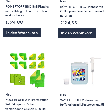
Neu
Neu
RÖMERTOPF BBQ Grill Plancha
RÖMERTOPF BBQ- Plancha mit
mit Grillstegen Feuerfester Ton
Grillnoppen feuerfester Ton rund,
eckig, schwarz
naturton
€ 24,99
€ 24,99
In den Warenkorb
In den Warenkorb
Neu
Neu
KOCHBLUME® Mikrofasertuch-
WÄSCHEDUFT Vollwaschmittel
Set Reinigungstücher
für Textilien inkl. Knitterschutz 5l
verschiedene Größen 12-teilig