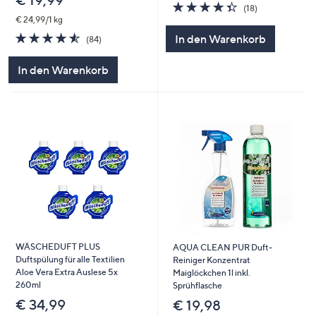
4.3
18
(18)
von
Bewertungen
€ 24,99/1 kg
5
4.5
84
In den Warenkorb
(84)
von
Bewertungen
5
In den Warenkorb
WÄSCHEDUFT PLUS
AQUA CLEAN PUR Duft-
Duftspülung für alle Textilien
Reiniger Konzentrat
Aloe Vera Extra Auslese 5x
Maiglöckchen 1l inkl.
260ml
Sprühflasche
€ 34,99
€ 19,98