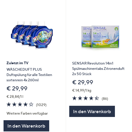
Zuletzt im TV
SENSAR Revolution 14in1
Spülmaschinentabs Zitronenduft
WÄSCHEDUFT PLUS
2x 50 Stück
Duftspülung für alle Textilien
sortenrein 4x 260ml
€ 29,99
€ 29,99
€ 14,99/1 kg
€ 28,84/1 l
4.4
86
(86)
von
Bewertungen
3.8
1029
(1029)
5
von
Bewertungen
In den Warenkorb
Weitere Farben verfügbar
5
In den Warenkorb