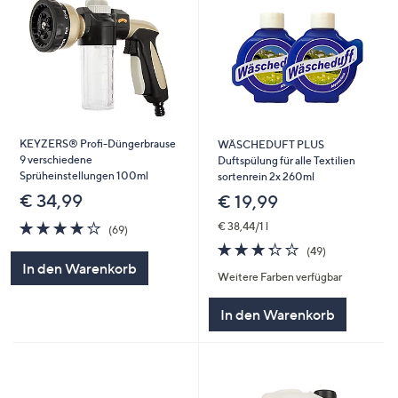
KEYZERS® Profi-Düngerbrause
WÄSCHEDUFT PLUS
9 verschiedene
Duftspülung für alle Textilien
Sprüheinstellungen 100ml
sortenrein 2x 260ml
€ 34,99
€ 19,99
4.2
69
€ 38,44/1 l
(69)
von
Bewertungen
3.3
49
(49)
5
von
Bewertungen
In den Warenkorb
Weitere Farben verfügbar
5
In den Warenkorb