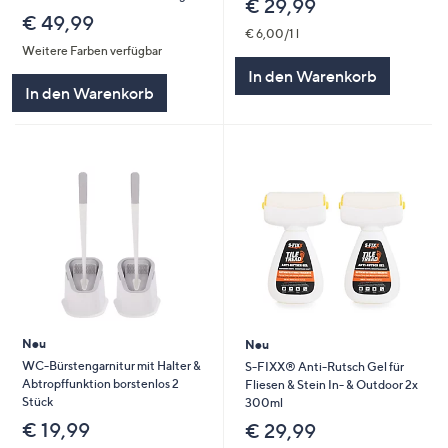
€ 29,99
€ 49,99
€ 6,00/1 l
Weitere Farben verfügbar
In den Warenkorb
In den Warenkorb
Neu
Neu
WC-Bürstengarnitur mit Halter &
S-FIXX® Anti-Rutsch Gel für
Abtropffunktion borstenlos 2
Fliesen & Stein In- & Outdoor 2x
Stück
300ml
€ 19,99
€ 29,99