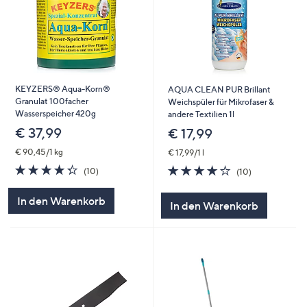
KEYZERS® Aqua-Korn®
AQUA CLEAN PUR Brillant
Granulat 100facher
Weichspüler für Mikrofaser &
Wasserspeicher 420g
andere Textilien 1l
€ 37,99
€ 17,99
€ 90,45/1 kg
€ 17,99/1 l
4.3
10
4.2
10
(10)
(10)
von
Bewertungen
von
Bewertungen
5
5
In den Warenkorb
In den Warenkorb