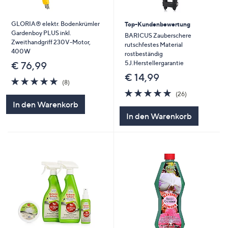
GLORIA® elektr. Bodenkrümler
Top-Kundenbewertung
Gardenboy PLUS inkl.
BARICUS Zauberschere
Zweithandgriff 230V-Motor,
rutschfestes Material
400W
rostbeständig
5J.Herstellergarantie
€ 76,99
€ 14,99
4.9
8
(8)
von
Bewertungen
4.8
26
(26)
5
von
Bewertungen
In den Warenkorb
5
In den Warenkorb