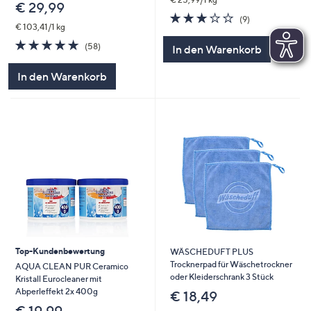
€ 29,99
3.0
9
(9)
€ 103,41/1 kg
von
Bewertungen
5
4.8
58
(58)
In den Warenkorb
von
Bewertungen
5
In den Warenkorb
Top-Kundenbewertung
WÄSCHEDUFT PLUS
Trocknerpad für Wäschetrockner
AQUA CLEAN PUR Ceramico
oder Kleiderschrank 3 Stück
Kristall Eurocleaner mit
Abperleffekt 2x 400g
€ 18,49
€ 19,99