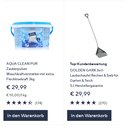
AQUA CLEAN PUR
Top-Kundenbewertung
Zauberpulver
GOLDEN GARK 3in1-
Waschkraftverstärker mit extra
Laubschaufel Rechen & Sieb für
Flecklösekraft 3kg
Garten & Teich
5J.Herstellergarantie
€ 29,99
€ 29,99
€ 10,00/1 kg
4.5
270
4.4
174
(270)
(174)
von
Bewertunge
von
Bewertungen
5
5
In den Warenkorb
In den Warenkorb