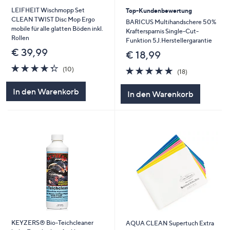
LEIFHEIT Wischmopp Set
Top-Kundenbewertung
CLEAN TWIST Disc Mop Ergo
BARICUS Multihandschere 50%
mobile für alle glatten Böden inkl.
Kraftersparnis Single-Cut-
Rollen
Funktion 5J.Herstellergarantie
€ 39,99
€ 18,99
4.3
10
4.8
18
(10)
(18)
von
Bewertungen
von
Bewertungen
5
5
In den Warenkorb
In den Warenkorb
KEYZERS® Bio-Teichcleaner
AQUA CLEAN Supertuch Extra