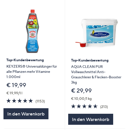
Top-Kundenbewertung
Top-Kundenbewertung
KEYZERS® Universaldünger für
AQUA CLEAN PUR
alle Pflanzen mehr Vitamine
Vollwaschmittel Anti-
1.000ml
Grauschleier & Flecken-Booster
3kg
€ 19,99
€ 29,99
€ 19,99/1 l
€ 10,00/1 kg
4.7
1153
(1153)
von
Bewertungen
4.5
213
(213)
5
von
Bewertungen
In den Warenkorb
5
In den Warenkorb