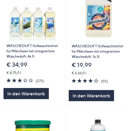
WÄSCHEDUFT Vollwaschmittel
WÄSCHEDUFT Vollwaschmittel
für Mikrofaser mit integriertem
für Mikrofaser mit integriertem
Wäscheduft, 4x 1l
Wäscheduft, 1x 3l
€ 34,99
€ 19,99
€ 8,75/1 l
€ 6,66/1 l
2.9
275
3.9
55
(275)
(55)
von
Bewertungen
von
Bewertungen
5
5
In den Warenkorb
In den Warenkorb