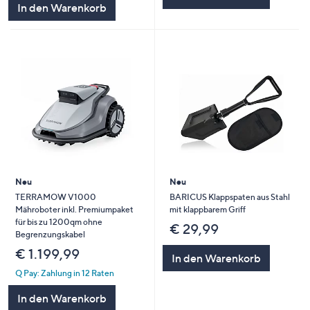
In den Warenkorb
Neu
Neu
TERRAMOW V1000
BARICUS Klappspaten aus Stahl
Mähroboter inkl. Premiumpaket
mit klappbarem Griff
für bis zu 1200qm ohne
€ 29,99
Begrenzungskabel
€ 1.199,99
In den Warenkorb
Q Pay: Zahlung in 12 Raten
In den Warenkorb