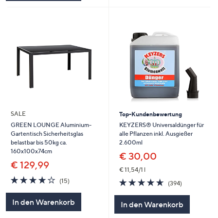
SALE
Top-Kundenbewertung
KEYZERS® Universaldünger für
GREEN LOUNGE Aluminium-
alle Pflanzen inkl. Ausgießer
Gartentisch Sicherheitsglas
2.600ml
belastbar bis 50kg ca.
160x100x74cm
€ 30,00
€ 129,99
€ 11,54/1 l
4.1
15
4.6
394
(15)
(394)
von
Bewertungen
von
Bewertungen
5
5
In den Warenkorb
In den Warenkorb