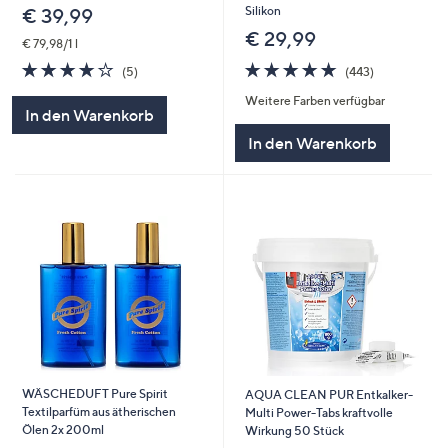
Silikon
€ 39,99
€ 29,99
€ 79,98/1 l
4.8
443
3.8
5
(443)
(5)
von
Bewertungen
von
Bewertungen
Weitere Farben verfügbar
5
5
In den Warenkorb
In den Warenkorb
WÄSCHEDUFT Pure Spirit
AQUA CLEAN PUR Entkalker-
Textilparfüm aus ätherischen
Multi Power-Tabs kraftvolle
Ölen 2x 200ml
Wirkung 50 Stück