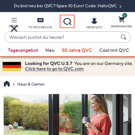
Du bist neu bei QVC? Spare 10 Euro! Code: HalloQVC
Zum
Hauptinhalt
springen
0
MENÜ
WARENKORB
TV-RÜCKBLICK
MEIN QVC
Wonach
suchst
Wenn
du
Tagesangebot
Neu
30 Jahre QVC
Cool mit QVC
Vorschläge
heute?
verfügbar
sind,
verwenden
Sie
Haus & Garten
die
Pfeiltasten
nach
oben
und
nach
unten