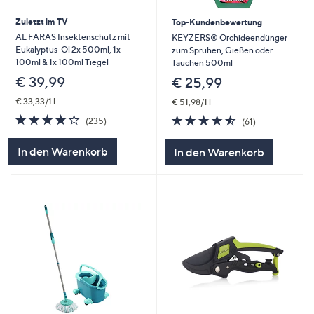
Zuletzt im TV
Top-Kundenbewertung
AL FARAS Insektenschutz mit
KEYZERS® Orchideendünger
Eukalyptus-Öl 2x 500ml, 1x
zum Sprühen, Gießen oder
100ml & 1x 100ml Tiegel
Tauchen 500ml
€ 39,99
€ 25,99
€ 33,33/1 l
€ 51,98/1 l
3.9
235
4.5
61
(235)
(61)
von
Bewertungen
von
Bewertungen
5
5
In den Warenkorb
In den Warenkorb