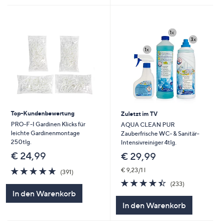
Top-Kundenbewertung
Zuletzt im TV
PRO-F-I Gardinen Klicks für
AQUA CLEAN PUR
leichte Gardinenmontage
Zauberfrische WC- & Sanitär-
250tlg.
Intensivreiniger 4tlg.
€ 24,99
€ 29,99
4.7
391
€ 9,23/1 l
(391)
von
Bewertungen
4.4
233
(233)
5
von
Bewertungen
In den Warenkorb
5
In den Warenkorb