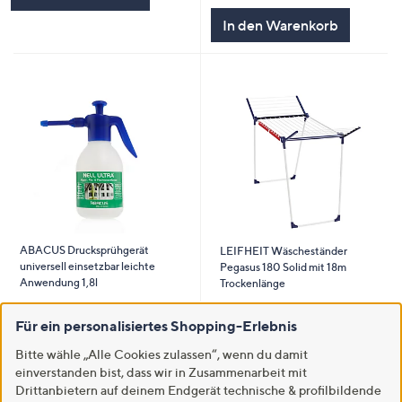
5
In den Warenkorb
ABACUS Drucksprühgerät
LEIFHEIT Wäscheständer
universell einsetzbar leichte
Pegasus 180 Solid mit 18m
Anwendung 1,8l
Trockenlänge
€ 22,99
€ 36,99
Für ein personalisiertes Shopping-Erlebnis
3.3
7
5.0
2
(7)
(2)
von
Bewertungen
von
Bewertungen
Bitte wähle „Alle Cookies zulassen“, wenn du damit
5
5
einverstanden bist, dass wir in Zusammenarbeit mit
In den Warenkorb
In den Warenkorb
Drittanbietern auf deinem Endgerät technische & profilbildende