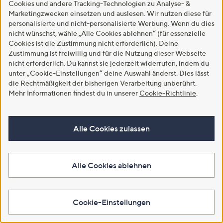
Cookies und andere Tracking-Technologien zu Analyse- &
Marketingzwecken einsetzen und auslesen. Wir nutzen diese für
personalisierte und nicht-personalisierte Werbung. Wenn du dies
nicht wünschst, wähle „Alle Cookies ablehnen“ (für essenzielle
Cookies ist die Zustimmung nicht erforderlich). Deine
Zustimmung ist freiwillig und für die Nutzung dieser Webseite
nicht erforderlich. Du kannst sie jederzeit widerrufen, indem du
unter „Cookie-Einstellungen“ deine Auswahl änderst. Dies lässt
die Rechtmäßigkeit der bisherigen Verarbeitung unberührt.
Mehr Informationen findest du in unserer
Cookie-Richtlinie
.
ROSTDELETE Metallentroster
B-WARE
universell einsetzbar
B-Ware LUMIDA Garden 2 Solar-
Alle Cookies zulassen
materialschonend 3x 500g
Gartenfackeln Flamm-Effekt
Rattan-Optik
€ 22,99
€ 11,24
€ 15,33/1 l
Alle Cookies ablehnen
2.5
4
5.0
1
(4)
(1)
von
Bewertungen
von
Bewertungen
5
5
In den Warenkorb
In den Warenkorb
Cookie-Einstellungen