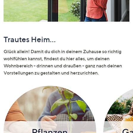
oder
wischen
Sie
auf
Touch-
Trautes Heim...
Geräten
nach
Glück allein! Damit du dich in deinem Zuhause so richtig
links
wohlfühlen kannst, findest du hier alles, um deinen
bzw.
Wohnbereich - drinnen und draußen - ganz nach deinen
rechts,
Vorstellungen zu gestalten und herzurichten.
um
diese
anzuzeigen.