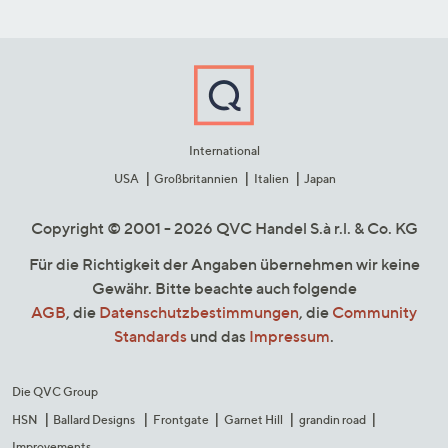
International
USA
Großbritannien
Italien
Japan
Copyright © 2001 - 2026 QVC Handel S.à r.l. & Co. KG
Für die Richtigkeit der Angaben übernehmen wir keine
Gewähr. Bitte beachte auch folgende
AGB
, die
Datenschutzbestimmungen
, die
Community
Standards
und das
Impressum
.
Die QVC Group
HSN
Ballard Designs
Frontgate
Garnet Hill
grandin road
Improvements