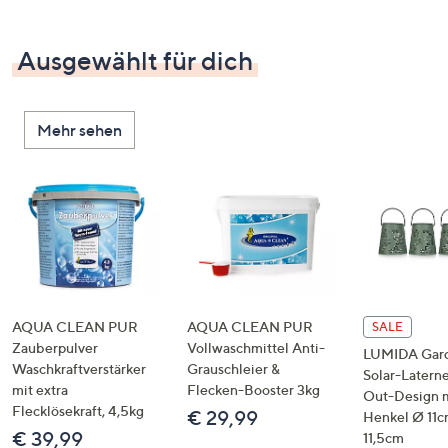
Ausgewählt für dich
Mehr sehen
AQUA CLEAN PUR
AQUA CLEAN PUR
SALE
Zauberpulver
Vollwaschmittel Anti-
LUMIDA Gar
Waschkraftverstärker
Grauschleier &
Solar-Latern
mit extra
Flecken-Booster 3kg
Out-Design 
Flecklösekraft, 4,5kg
€ 29,99
Henkel Ø 11c
€ 39,99
11,5cm