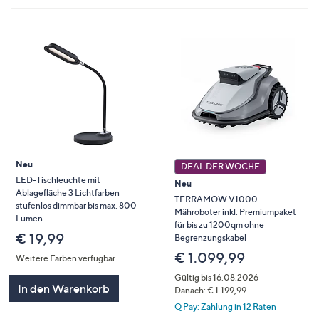
Neu
DEAL DER WOCHE
LED-Tischleuchte mit
Neu
Ablagefläche 3 Lichtfarben
TERRAMOW V1000
stufenlos dimmbar bis max. 800
Mähroboter inkl. Premiumpaket
Lumen
für bis zu 1200qm ohne
€ 19,99
Begrenzungskabel
€ 1.099,99
Weitere Farben verfügbar
Gültig bis 16.08.2026
In den Warenkorb
Danach: € 1.199,99
Q Pay: Zahlung in 12 Raten