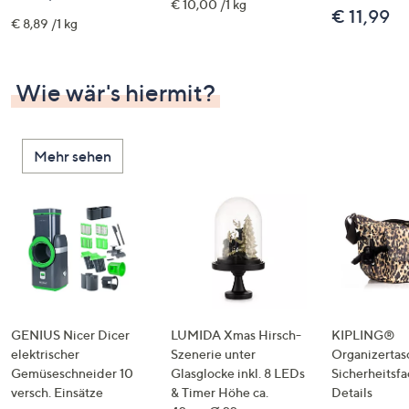
€ 10,00 /1 kg
€ 11,99
€ 8,89 /1 kg
Wie wär's hiermit?
Mehr sehen
GENIUS Nicer Dicer
LUMIDA Xmas Hirsch-
KIPLING®
elektrischer
Szenerie unter
Organizertas
Gemüseschneider 10
Glasglocke inkl. 8 LEDs
Sicherheitsf
versch. Einsätze
& Timer Höhe ca.
Details