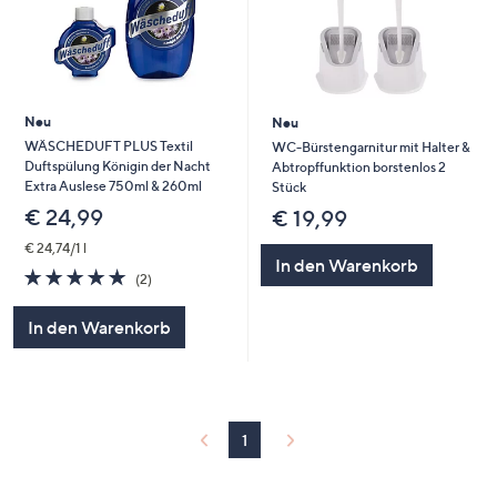
Neu
Neu
WÄSCHEDUFT PLUS Textil
WC-Bürstengarnitur mit Halter &
Duftspülung Königin der Nacht
Abtropffunktion borstenlos 2
Extra Auslese 750ml & 260ml
Stück
€ 24,99
€ 19,99
€ 24,74/1 l
In den Warenkorb
5.0
2
(2)
von
Bewertungen
5
In den Warenkorb
1