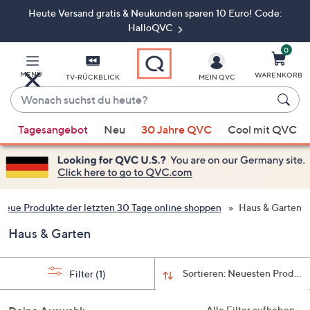
Heute Versand gratis & Neukunden sparen 10 Euro! Code:
Zum
Hauptinhalt
HalloQVC
springen
0
MENÜ
WARENKORB
TV-RÜCKBLICK
MEIN QVC
Wonach
suchst
Wenn
du
Tagesangebot
Neu
30 Jahre QVC
Cool mit QVC
Vorschläge
heute?
verfügbar
sind,
verwenden
Sie
Neue Produkte der letzten 30 Tage online shoppen
Haus & Garten
die
Haus & Garten
Pfeiltasten
nach
oben
Sortieren:
Neuesten Produkt
Filter
(1)
und
nach
Alle Filter aufheben