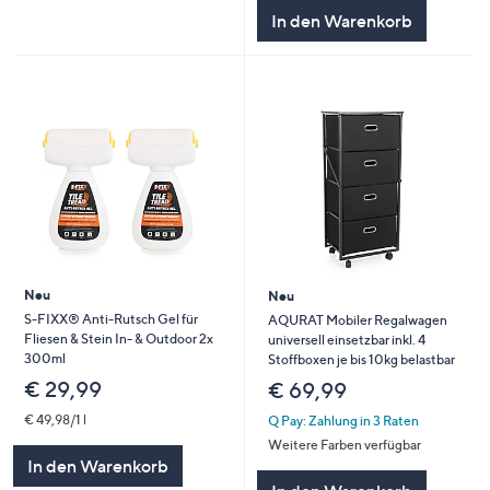
In den Warenkorb
Neu
Neu
S-FIXX® Anti-Rutsch Gel für
AQURAT Mobiler Regalwagen
Fliesen & Stein In- & Outdoor 2x
universell einsetzbar inkl. 4
300ml
Stoffboxen je bis 10kg belastbar
€ 29,99
€ 69,99
€ 49,98/1 l
Q Pay: Zahlung in 3 Raten
Weitere Farben verfügbar
In den Warenkorb