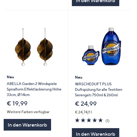
In den Warenkorb
Neu
Neu
ABELLA Garden 2 Windspiele
WÄSCHEDUFT PLUS
Spiralform Effektlackierung Höhe
Duftspülung für alle Textilien
33cm, Ø 14cm
Serengeti 750ml & 260ml
€ 19,99
€ 24,99
Weitere Farben verfügbar
€ 24,74/1 l
5.0
1
(1)
In den Warenkorb
von
Bewertungen
5
In den Warenkorb