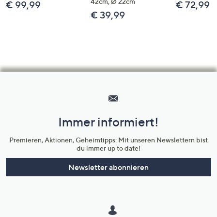
42cm, Ø 22cm
€ 99,99
€ 72,99
€ 39,99
Hilfeseiten,
Service
und
Immer informiert!
Unternehmensinformationen
Premieren, Aktionen, Geheimtipps: Mit unseren Newslettern bist
du immer up to date!
Newsletter abonnieren