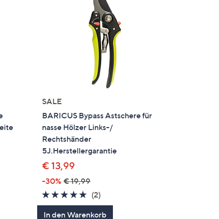
SALE
e
BARICUS Bypass Astschere für
eite
nasse Hölzer Links-/
Rechtshänder
5J.Herstellergarantie
€ 13,99
-30%
€ 19,99
en
5.0
2
(2)
von
Bewertungen
In den Warenkorb
5