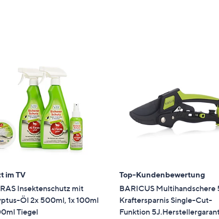
t im TV
Top-Kundenbewertung
RAS Insektenschutz mit
BARICUS Multihandschere
yptus-Öl 2x 500ml, 1x 100ml
Kraftersparnis Single-Cut-
00ml Tiegel
Funktion 5J.Herstellergaran