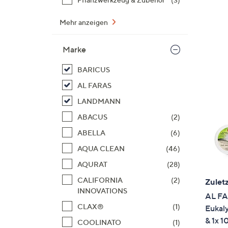
Mehr anzeigen
Marke
BARICUS
AL FARAS
LANDMANN
ABACUS
(2)
ABELLA
(6)
AQUA CLEAN
(46)
AQURAT
(28)
CALIFORNIA
(2)
Zuletz
INNOVATIONS
AL FA
CLAX®
(1)
Eukal
& 1x 1
COOLINATO
(1)