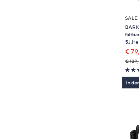
SALE
BARIC
faltba
5J.Her
€ 79
€ 129,
In de