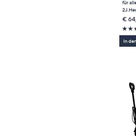
für al
2J.Her
€ 64
In de