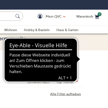
0
Mein QVC
Warenkorb
Einkaufswagen ist le
Wohnen
Hobby & Basteln
Haus & Garten
Sortieren nach:
Top-Treffer
Alle Filter aufheben