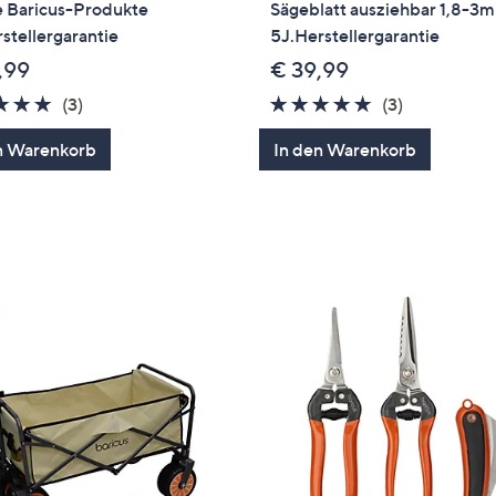
le Baricus-Produkte
Sägeblatt ausziehbar 1,8-3m
stellergarantie
5J.Herstellergarantie
,99
€ 39,99
5.0
3
5.0
3
(3)
(3)
von
Bewertungen
von
Bewertung
n Warenkorb
In den Warenkorb
5
5