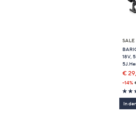
SALE
BARIC
18V, 
5J.Her
€ 29
--14%
In de