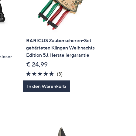
BARICUS Zauberscheren-Set
gehärteten Klingen Weihnachts-
Edition 5J.Herstellergarantie
nloser
€ 24,99
5.0
3
(3)
von
Bewertungen
In den Warenkorb
5
en