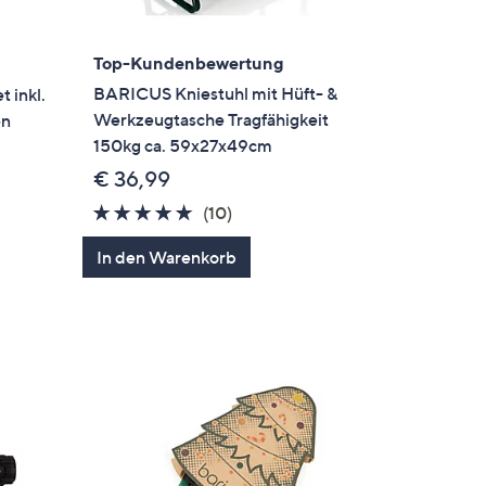
Top-Kundenbewertung
BARICUS Kniestuhl mit Hüft- &
 inkl.
Werkzeugtasche Tragfähigkeit
en
150kg ca. 59x27x49cm
€ 36,99
5.0
10
(10)
von
Bewertungen
In den Warenkorb
5
en