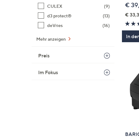
€ 39
CULEX
(9)
€ 33,3
d3 protect®
(13)
deVries
(16)
In de
Mehr anzeigen
Preis
Im Fokus
BARIC