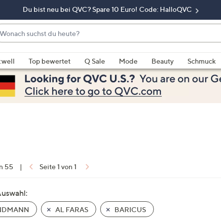
Du bist neu bei QVC? Spare 10 Euro! Code: HalloQVC
onach
chst
enn
u
rschläge
:well
Top bewertet
Q Sale
Mode
Beauty
Schmuck
eute?
rfügbar
nd,
erwenden
e
e
eiltasten
ach
ben
nd
on 55
|
Seite 1 von 1
ach
nten
Auswahl:
der
NDMANN
AL FARAS
BARICUS
ischen