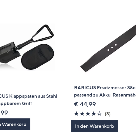
e
f
ouch-
eräten
ach
nks
zw.
chts,
m
ese
zuzeigen.
BARICUS Ersatzmesser 38
passend zu Akku-Rasenmäh
US Klappspaten aus Stahl
appbarem Griff
€ 44,99
,99
3.7
3
(3)
von
Bewertung
n Warenkorb
In den Warenkorb
5