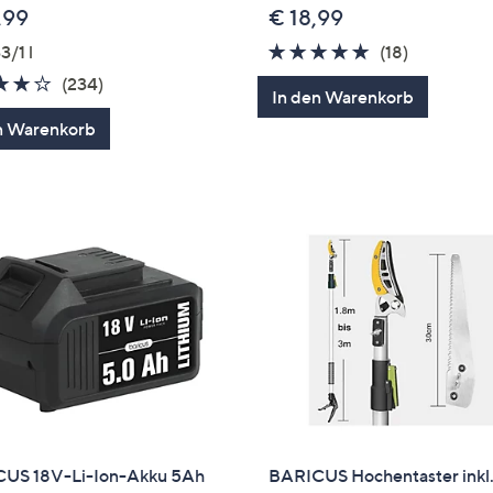
,99
€ 18,99
4.8
18
3/1 l
(18)
von
Bewertun
3.9
234
(234)
In den Warenkorb
5
von
Bewertungen
n Warenkorb
5
US 18V-Li-Ion-Akku 5Ah
BARICUS Hochentaster inkl