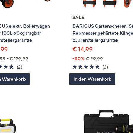
SALE
US elektr. Bollerwagen
BARICUS Gartenscheren-Set
r 100L 60kg tragbar
Rebmesser gehärtete Kling
stellergarantie
5J.Herstellergarantie
,99
€ 14,99
99 - € 179,99
-50%
€ 29,99
5.0
2
5.0
2
(2)
(2)
von
Bewertungen
von
Bewertung
n Warenkorb
In den Warenkorb
5
5