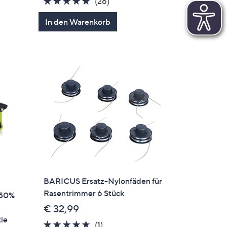
4.8
26
(26)
von
Bewertungen
In den Warenkorb
5
BARICUS Ersatz-Nylonfäden für
Rasentrimmer 6 Stück
 50%
€ 32,99
tie
5.0
1
(1)