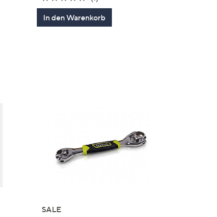
von
Bewertungen
In den Warenkorb
5
gen
.
SALE