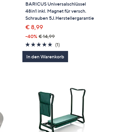
BARICUS Universalschlüssel
48in1 inkl. Magnet für versch.
Schrauben 5J.Herstellergarantie
€ 8,99
en
-40%
€ 14,99
5.0
1
(1)
von
Bewertungen
In den Warenkorb
5