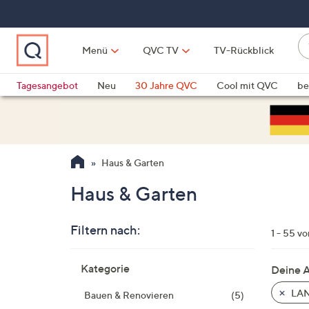
Zum
Hauptinhalt
springen
W
Menü
QVC TV
TV-Rückblick
su
W
d
Vo
Tagesangebot
Neu
30 Jahre QVC
Cool mit QVC
be
h
ve
QLINARISCH
Technik
si
v
Si
Haus & Garten
di
Pf
Haus & Garten
n
o
Filtern nach:
u
1 - 55 v
n
Zur
u
Kategorie
Deine 
Produktliste
o
springen
LA
Bauen & Renovieren
(5)
w