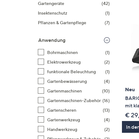
Si
Gartengeräte
(42)
au
Insektenschutz
(1)
T
Pflanzen & Gartenpflege
(7)
G
n
Anwendung
li
b
Bohrmaschinen
(1)
re
Elektrowerkzeug
(2)
u
di
funktionale Beleuchtung
(1)
an
Gartenbewässerung
(4)
Neu
Gartenmaschinen
(10)
BARIC
Gartenmaschinen-Zubehör
(16)
mit kl
Gartenscheren
(13)
€ 29
Gartenwerkzeug
(4)
In de
Handwerkzeug
(2)
Pflanzwerkzeug & Zubehör
(3)