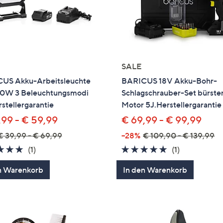
SALE
US Akku-Arbeitsleuchte
BARICUS 18V Akku-Bohr-
50W 3 Beleuchtungsmodi
Schlagschrauber-Set bürste
stellergarantie
Motor 5J.Herstellergarantie
,99 - € 59,99
€ 69,99 - € 99,99
€ 39,99 - € 69,99
--28%
€ 109,90 - € 139,99
5.0
1
5.0
1
(1)
(1)
von
Bewertungen
von
Bewertung
n Warenkorb
In den Warenkorb
5
5