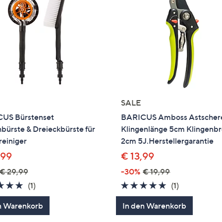
SALE
US Bürstenset
BARICUS Amboss Astscher
bürste & Dreieckbürste für
Klingenlänge 5cm Klingenbr
reiniger
2cm 5J.Herstellergarantie
,99
€ 13,99
€ 29,99
-30%
€ 19,99
5.0
1
5.0
1
(1)
(1)
von
Bewertungen
von
Bewertung
n Warenkorb
In den Warenkorb
5
5