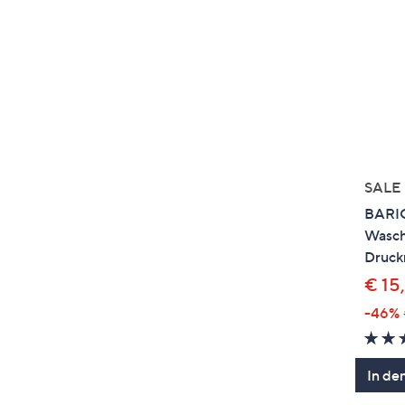
SALE
BARIC
Wasch
Druck
€ 15
-46%
In de