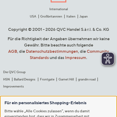
International
USA
Großbritannien
Italien
Japan
Copyright © 2001 - 2026 QVC Handel S.à r.l. & Co. KG
Für die Richtigkeit der Angaben übernehmen wir keine
Gewähr. Bitte beachte auch folgende
AGB
, die
Datenschutzbestimmungen
, die
Community
Standards
und das
Impressum
.
Die QVC Group
HSN
Ballard Designs
Frontgate
Garnet Hill
grandin road
Improvements
Für ein personalisiertes Shopping-Erlebnis
Bitte wähle „Alle Cookies zulassen“, wenn du damit
einverstanden bist, dass wir in Zusammenarbeit mit