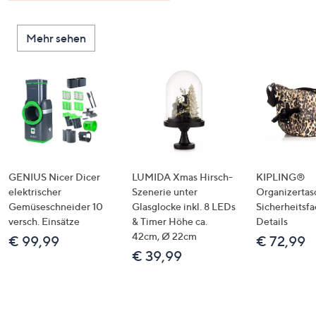
Mehr sehen
GENIUS Nicer Dicer
LUMIDA Xmas Hirsch-
KIPLING®
elektrischer
Szenerie unter
Organizertas
Gemüseschneider 10
Glasglocke inkl. 8 LEDs
Sicherheitsf
versch. Einsätze
& Timer Höhe ca.
Details
42cm, Ø 22cm
€ 99,99
€ 72,99
€ 39,99