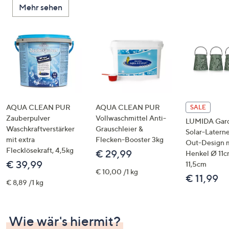
Mehr sehen
unten
oder
wischen
Sie
auf
Touch-
Geräten
nach
links
AQUA CLEAN PUR
AQUA CLEAN PUR
SALE
bzw.
Zauberpulver
Vollwaschmittel Anti-
LUMIDA Gar
Waschkraftverstärker
Grauschleier &
rechts,
Solar-Latern
mit extra
Flecken-Booster 3kg
um
Out-Design 
Flecklösekraft, 4,5kg
€ 29,99
Henkel Ø 11c
diese
€ 39,99
11,5cm
anzuzeigen.
€ 10,00 /1 kg
€ 11,99
€ 8,89 /1 kg
Wie wär's hiermit?