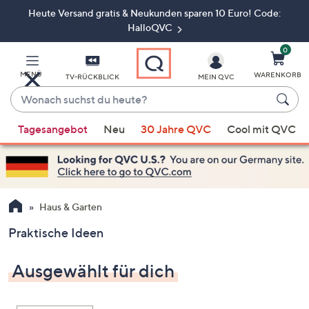
Heute Versand gratis & Neukunden sparen 10 Euro! Code:
Zum
Hauptinhalt
HalloQVC
springen
0
MENÜ
WARENKORB
TV-RÜCKBLICK
MEIN QVC
Wonach
suchst
Wenn
du
Tagesangebot
Neu
30 Jahre QVC
Cool mit QVC
Vorschläge
heute?
verfügbar
sind,
verwenden
Sie
Haus & Garten
die
Praktische Ideen
Pfeiltasten
nach
Ausgewählt für dich
oben
und
nach