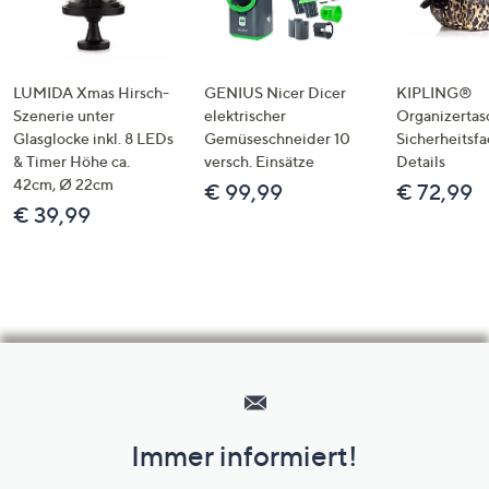
LUMIDA Xmas Hirsch-
GENIUS Nicer Dicer
KIPLING®
Szenerie unter
elektrischer
Organizertas
Glasglocke inkl. 8 LEDs
Gemüseschneider 10
Sicherheitsf
& Timer Höhe ca.
versch. Einsätze
Details
42cm, Ø 22cm
€ 99,99
€ 72,99
€ 39,99
Hilfeseiten,
Service
und
Immer informiert!
Unternehmensinformationen