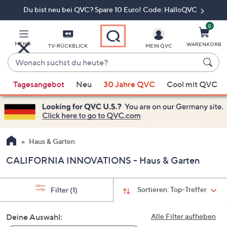
Du bist neu bei QVC? Spare 10 Euro! Code: HalloQVC
Zum
Hauptinhalt
springen
0
MENÜ
WARENKORB
TV-RÜCKBLICK
MEIN QVC
Wonach
suchst
Wenn
du
Tagesangebot
Neu
30 Jahre QVC
Cool mit QVC
Vorschläge
heute?
verfügbar
sind,
verwenden
Sie
Haus & Garten
die
CALIFORNIA INNOVATIONS - Haus & Garten
Pfeiltasten
nach
oben
Sortieren:
Top-Treffer
Filter
(1)
und
nach
Deine Auswahl:
Alle Filter aufheben
unten