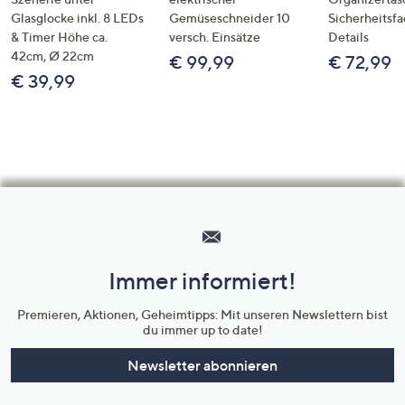
Glasglocke inkl. 8 LEDs
Gemüseschneider 10
Sicherheitsf
& Timer Höhe ca.
versch. Einsätze
Details
42cm, Ø 22cm
€ 99,99
€ 72,99
€ 39,99
Hilfeseiten,
Service
und
Immer informiert!
Unternehmensinformationen
Premieren, Aktionen, Geheimtipps: Mit unseren Newslettern bist
du immer up to date!
Newsletter abonnieren