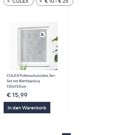
CULEX
€ 10 - € 25
oder
wischen
Sie
auf
Touch-
Geräten
nach
links
bzw.
rechts,
CULEX Pollenschutzvlies 3er-
um
Set mit Klettband ca.
diese
130x150cm
anzuzeigen.
€ 15,99
In den Warenkorb