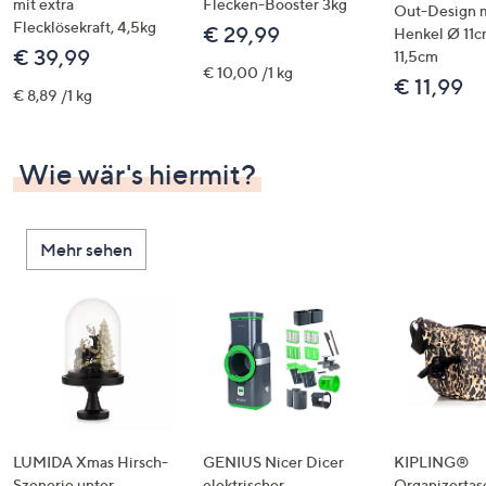
mit extra
Flecken-Booster 3kg
Out-Design 
Flecklösekraft, 4,5kg
€ 29,99
Henkel Ø 11c
€ 39,99
11,5cm
€ 10,00 /1 kg
€ 11,99
€ 8,89 /1 kg
Wie wär's hiermit?
Mehr sehen
LUMIDA Xmas Hirsch-
GENIUS Nicer Dicer
KIPLING®
Szenerie unter
elektrischer
Organizertas