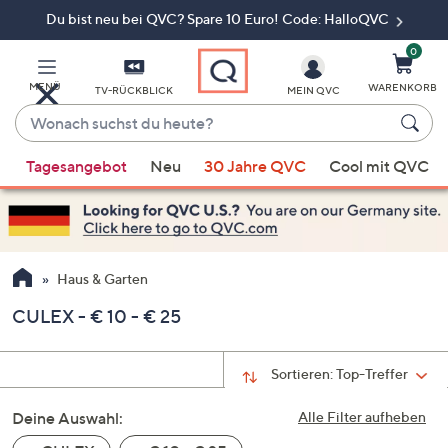
Du bist neu bei QVC? Spare 10 Euro! Code: HalloQVC
Zum
Hauptinhalt
springen
0
MENÜ
WARENKORB
TV-RÜCKBLICK
MEIN QVC
Wonach
suchst
Wenn
du
Tagesangebot
Neu
30 Jahre QVC
Cool mit QVC
Vorschläge
heute?
verfügbar
sind,
verwenden
Sie
Haus & Garten
die
CULEX - € 10 - € 25
Pfeiltasten
nach
oben
Sortieren:
Top-Treffer
und
Deine Auswahl:
nach
Alle Filter aufheben
unten