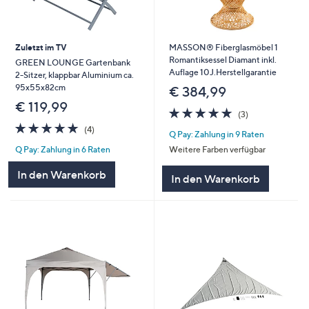
Zuletzt im TV
MASSON® Fiberglasmöbel 1
Romantiksessel Diamant inkl.
GREEN LOUNGE Gartenbank
Auflage 10J.Herstellgarantie
2-Sitzer, klappbar Aluminium ca.
95x55x82cm
€ 384,99
€ 119,99
4.7
3
(3)
von
Bewertungen
4.8
4
(4)
Q Pay: Zahlung in 9 Raten
5
von
Bewertungen
Q Pay: Zahlung in 6 Raten
Weitere Farben verfügbar
5
In den Warenkorb
In den Warenkorb