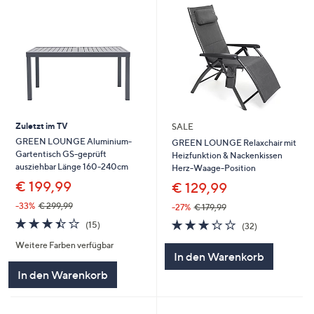
Zuletzt im TV
SALE
GREEN LOUNGE Aluminium-
GREEN LOUNGE Relaxchair mit
Gartentisch GS-geprüft
Heizfunktion & Nackenkissen
ausziehbar Länge 160-240cm
Herz-Waage-Position
€ 199,99
€ 129,99
-33%
€ 299,99
-27%
€ 179,99
3.4
15
3.2
32
(15)
(32)
von
Bewertungen
von
Bewertungen
Weitere Farben verfügbar
5
5
In den Warenkorb
In den Warenkorb