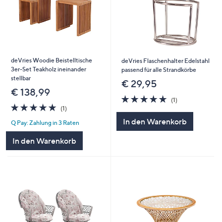
deVries Woodie Beistelltische
deVries Flaschenhalter Edelstahl
3er-Set Teakholz ineinander
passend für alle Strandkörbe
stellbar
€ 29,95
€ 138,99
5.0
1
(1)
5.0
1
von
Bewertungen
(1)
von
Bewertungen
5
In den Warenkorb
Q Pay: Zahlung in 3 Raten
5
In den Warenkorb