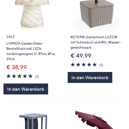
SALE
KETER® Gartentisch LUZON
mit Schirmloch und 40L Wasser-
LUMIDA Garden Deko-
gewichtssack
Beistelltisch inkl. LEDs
outdoorgeeignet H. 47cm, Ø ca.
€ 49,99
39cm
5.0
1
(1)
€ 38,99
von
Bewertungen
5
5.0
1
(1)
In den Warenkorb
von
Bewertungen
5
In den Warenkorb