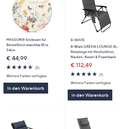
MASSON® Sitzkissen für
B-WARE
Beistelltisch waschbar Ø ca.
B-Ware GREEN LOUNGE XL-
54cm
Relaxliege mit Heizfunktion,
Nacken- Kissen & Powerbank
€ 44,99
€ 112,49
4.5
2
(2)
von
Bewertungen
5.0
1
(1)
Weitere Farben verfügbar
5
von
Bewertungen
Weitere Farben verfügbar
5
In den Warenkorb
In den Warenkorb