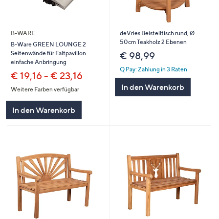
B-WARE
deVries Beistelltisch rund, Ø
50cm Teakholz 2 Ebenen
B-Ware GREEN LOUNGE 2
Seitenwände für Faltpavillon
€ 98,99
einfache Anbringung
Q Pay: Zahlung in 3 Raten
€ 19,16 - € 23,16
In den Warenkorb
Weitere Farben verfügbar
In den Warenkorb