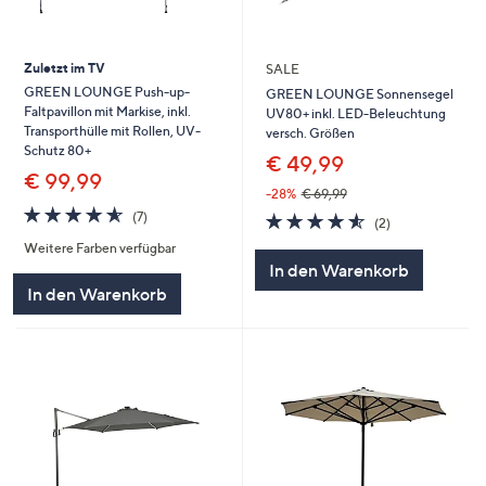
Zuletzt im TV
SALE
GREEN LOUNGE Push-up-
GREEN LOUNGE Sonnensegel
Faltpavillon mit Markise, inkl.
UV80+ inkl. LED-Beleuchtung
Transporthülle mit Rollen, UV-
versch. Größen
Schutz 80+
€ 49,99
€ 99,99
-28%
€ 69,99
4.6
7
4.5
2
(7)
(2)
von
Bewertungen
von
Bewertungen
Weitere Farben verfügbar
5
5
In den Warenkorb
In den Warenkorb