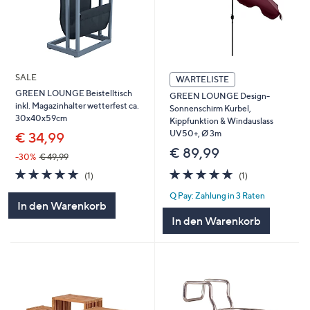
SALE
WARTELISTE
GREEN LOUNGE Beistelltisch
GREEN LOUNGE Design-
inkl. Magazinhalter wetterfest ca.
Sonnenschirm Kurbel,
30x40x59cm
Kippfunktion & Windauslass
UV50+, Ø 3m
€ 34,99
€ 89,99
-30%
€ 49,99
5.0
1
5.0
1
(1)
(1)
von
Bewertungen
von
Bewertungen
Q Pay: Zahlung in 3 Raten
5
5
In den Warenkorb
In den Warenkorb