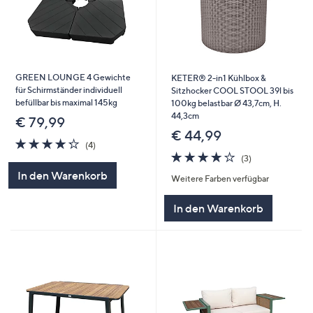
GREEN LOUNGE 4 Gewichte
KETER® 2-in1 Kühlbox &
für Schirmständer individuell
Sitzhocker COOL STOOL 39l bis
befüllbar bis maximal 145kg
100kg belastbar Ø 43,7cm, H.
44,3cm
€ 79,99
€ 44,99
4.2
4
(4)
von
Bewertungen
4.0
3
(3)
5
von
Bewertungen
In den Warenkorb
Weitere Farben verfügbar
5
In den Warenkorb