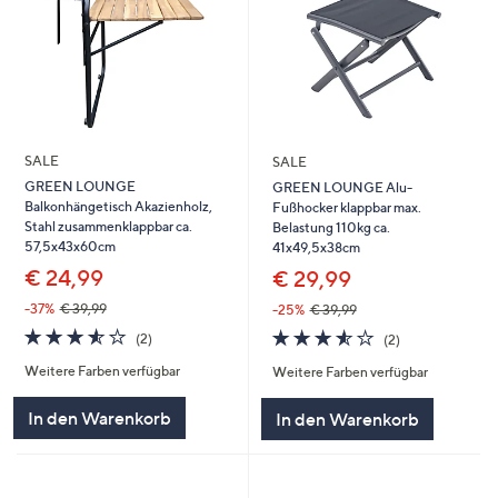
SALE
SALE
GREEN LOUNGE
GREEN LOUNGE Alu-
Balkonhängetisch Akazienholz,
Fußhocker klappbar max.
Stahl zusammenklappbar ca.
Belastung 110kg ca.
57,5x43x60cm
41x49,5x38cm
€ 24,99
€ 29,99
-37%
€ 39,99
-25%
€ 39,99
3.5
2
3.5
2
(2)
(2)
von
Bewertungen
von
Bewertungen
Weitere Farben verfügbar
Weitere Farben verfügbar
5
5
In den Warenkorb
In den Warenkorb