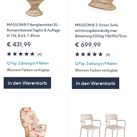
MASSON® Fiberglasmöbel XL-
MASSON® 2-Sitzer-Sofa
Romantiksessel Saphir & Auflage
witterungsbeständig max.
H. 116, B.63, T. 85cm
Belastung 200kg 118x99x75cm
€ 431,99
€ 699,99
5.0
4
5.0
4
(4)
(4)
von
Bewertungen
von
Bewertungen
Q Pay: Zahlung in 9 Raten
Q Pay: Zahlung in 9 Raten
5
5
Weitere Farben verfügbar
Weitere Farben verfügbar
In den Warenkorb
In den Warenkorb