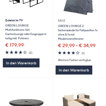
Zuletzt im TV
SALE
GREEN LOUNGE
GREEN LOUNGE 2
Multifunktions-Set
Seitenwände für Faltpavillon 1x
Gartenlounge oder Essgruppe 6-
ohne & 1x mit
teilig inkl. Polstern
Moskitonetzfenster
€ 179,99
€ 29,99 - € 34,99
4.0
2
4.0
1
(2)
(1)
von
Bewertungen
von
Bewertungen
5
Weitere Farben verfügbar
5
In den Warenkorb
In den Warenkorb