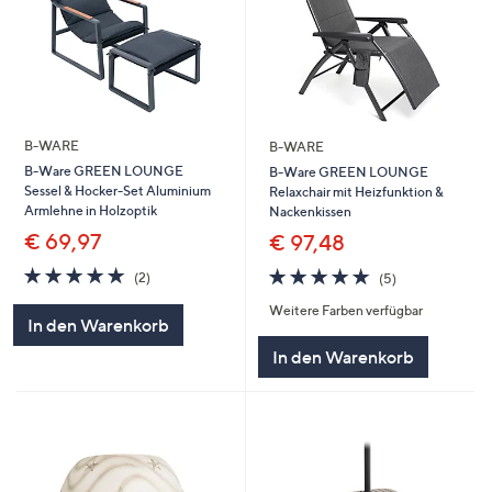
B-WARE
B-WARE
B-Ware GREEN LOUNGE
B-Ware GREEN LOUNGE
Sessel & Hocker-Set Aluminium
Relaxchair mit Heizfunktion &
Armlehne in Holzoptik
Nackenkissen
€ 69,97
€ 97,48
5.0
2
5.0
5
(2)
(5)
von
Bewertungen
von
Bewertungen
Weitere Farben verfügbar
5
5
In den Warenkorb
In den Warenkorb