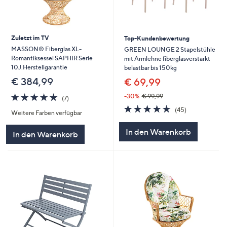
Zuletzt im TV
Top-Kundenbewertung
MASSON® Fiberglas XL-
GREEN LOUNGE 2 Stapelstühle
Romantiksessel SAPHIR Serie
mit Armlehne fiberglasverstärkt
10J.Herstellgarantie
belastbar bis 150kg
€ 384,99
€ 69,99
5.0
7
-30%
€ 99,99
(7)
von
Bewertungen
4.8
45
(45)
Weitere Farben verfügbar
5
von
Bewertungen
5
In den Warenkorb
In den Warenkorb