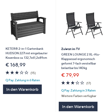
KETER® 2-in-1 Gartenbank
Zuletzt im TV
HUDSON 227l mit eingebauter
GREEN LOUNGE 2 XL-Alu-
Kissenbox ca. 132,7x61,2x89cm
Klappsessel ergonomisch
geformt 7-fach verstellbar
€ 168,99
belastbar bis 140kg
3.1
15
(15)
€ 79,99
von
Bewertungen
Q Pay: Zahlung in 6 Raten
5
3.1
17
(17)
von
Bewertungen
In den Warenkorb
Q Pay: Zahlung in 3 Raten
5
Weitere Farben verfügbar
In den Warenkorb