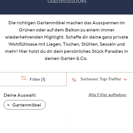
oder
wischen
Sie
Die richtigen Gartenmöbel machen das Ausspannen im
auf
Grünen oder auf dem Balkon zu einem immer
Touch-
wiederkehrenden Highlight. Schaffe dir deine ganz private
Geräten
Wohlfühloase mit Liegen, Tischen, Stühlen, Sesseln und
nach
mehr! Hier holst du dir dein persönliches Stück Paradies in
links
deinen Garten & Co.
bzw.
rechts,
um
Sortieren:
Top-Treffer
Filter
(1)
diese
anzuzeigen.
Deine Auswahl:
Alle Filter aufheben
Gartenmöbel