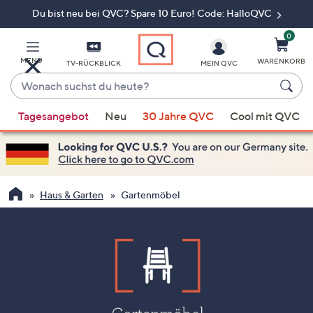
Du bist neu bei QVC? Spare 10 Euro! Code: HalloQVC
Zum
Hauptinhalt
springen
0
MENÜ
WARENKORB
TV-RÜCKBLICK
MEIN QVC
Wonach
suchst
Wenn
du
Tagesangebot
Neu
30 Jahre QVC
Cool mit QVC
Vorschläge
heute?
verfügbar
sind,
verwenden
Sie
Haus & Garten
Gartenmöbel
die
Pfeiltasten
nach
oben
und
nach
unten