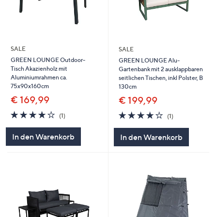
SALE
SALE
GREEN LOUNGE Outdoor-
GREEN LOUNGE Alu-
Tisch Akazienholz mit
Gartenbank mit 2 ausklappbaren
Aluminiumrahmen ca.
seitlichen Tischen, inkl Polster, B
75x90x160cm
130cm
€ 169,99
€ 199,99
4.0
1
4.0
1
(1)
(1)
von
Bewertungen
von
Bewertungen
5
5
In den Warenkorb
In den Warenkorb