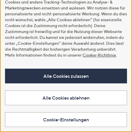
Cookies und andere Tracking-Technologien zu Analyse- &
€ 2.098,99
€ 1.848,99
Marketingzwecken einsetzen und auslesen. Wir nutzen diese für
personalisierte und nicht-personalisierte Werbung. Wenn du dies
Q Pay: Zahlung in 12 Raten
Q Pay: Zahlung in 12 Raten
nicht wünschst, wähle „Alle Cookies ablehnen“ (für essenzielle
In den Warenkorb
Cookies ist die Zustimmung nicht erforderlich). Deine
In den Warenkorb
Zustimmung ist freiwillig und für die Nutzung dieser Webseite
nicht erforderlich. Du kannst sie jederzeit widerrufen, indem du
unter „Cookie-Einstellungen“ deine Auswahl änderst. Dies lässt
die Rechtmäßigkeit der bisherigen Verarbeitung unberührt.
Mehr Informationen findest du in unserer
Cookie-Richtlinie
.
Alle Cookies zulassen
Alle Cookies ablehnen
deVries Strandkorb PURE®
MASSON® Fiberglasmöbel
Wave XL inkl. Holz-Bullaugen ca.
Armlehnstuhl Topas ca.
140x80x160cm
62x60x82cm
€ 1.448,99
€ 299,99
Cookie-Einstellungen
Q Pay: Zahlung in 12 Raten
Q Pay: Zahlung in 9 Raten