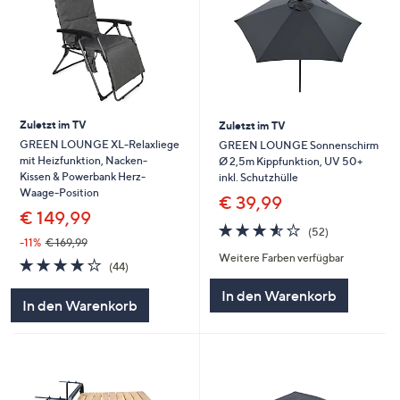
Zuletzt im TV
Zuletzt im TV
GREEN LOUNGE XL-Relaxliege
GREEN LOUNGE Sonnenschirm
mit Heizfunktion, Nacken-
Ø 2,5m Kippfunktion, UV 50+
Kissen & Powerbank Herz-
inkl. Schutzhülle
Waage-Position
€ 39,99
€ 149,99
3.5
52
(52)
von
Bewertungen
-11%
€ 169,99
Weitere Farben verfügbar
5
3.9
44
(44)
von
Bewertungen
In den Warenkorb
5
In den Warenkorb