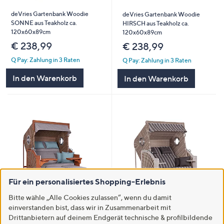
deVries Gartenbank Woodie
deVries Gartenbank Woodie
SONNE aus Teakholz ca.
HIRSCH aus Teakholz ca.
120x60x89cm
120x60x89cm
€ 238,99
€ 238,99
Q Pay: Zahlung in 3 Raten
Q Pay: Zahlung in 3 Raten
In den Warenkorb
In den Warenkorb
Für ein personalisiertes Shopping-Erlebnis
Bitte wähle „Alle Cookies zulassen“, wenn du damit
deVries Strandkorb PURE®
deVries Strandkorb PURE® Cliff
einverstanden bist, dass wir in Zusammenarbeit mit
Seaside XL Aluminium-
XXL Sun Aluminium-Bullaugen
Drittanbietern auf deinem Endgerät technische & profilbildende
Bullaugen ca. 132x92x165cm
ca. 145x80x160cm