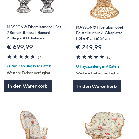
MASSON® Fiberglasmöbel-Set
MASSON® Fiberglasmöbel
2 Romantiksessel Diamant
Beistelltisch inkl. Glasplatte
Auflagen & Dekokissen
Höhe 41cm, Ø 54cm
€ 699,99
€ 249,99
5.0
3
5.0
3
(3)
(3)
von
Bewertungen
von
Bewertungen
Q Pay: Zahlung in 12 Raten
Q Pay: Zahlung in 9 Raten
5
5
Weitere Farben verfügbar
Weitere Farben verfügbar
In den Warenkorb
In den Warenkorb