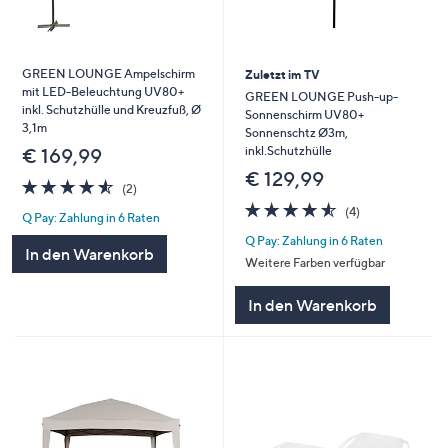
GREEN LOUNGE Ampelschirm
Zuletzt im TV
mit LED-Beleuchtung UV80+
GREEN LOUNGE Push-up-
inkl. Schutzhülle und Kreuzfuß, Ø
Sonnenschirm UV80+
3,1m
Sonnenschtz Ø3m,
inkl.Schutzhülle
€ 169,99
€ 129,99
4.5
2
(2)
von
Bewertungen
4.5
4
(4)
Q Pay: Zahlung in 6 Raten
5
von
Bewertungen
Q Pay: Zahlung in 6 Raten
5
In den Warenkorb
Weitere Farben verfügbar
In den Warenkorb