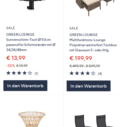
SALE
SALE
GREEN LOUNGE
GREEN LOUNGE
Sonnenschirm-Tisch Ø 50cm
Multifunktions-Lounge
passend für Schirmständer mit Ø
Polyrattan wetterfest Tischbox
34/38/48mm
mit Stauraum 5- oder 6tlg.
€ 13,99
€ 199,99
-30%
€ 19,99
€ 499,99 - € 599,99
4.0
1
4.0
4
(1)
(4)
von
Bewertungen
von
Bewertungen
5
5
In den Warenkorb
In den Warenkorb