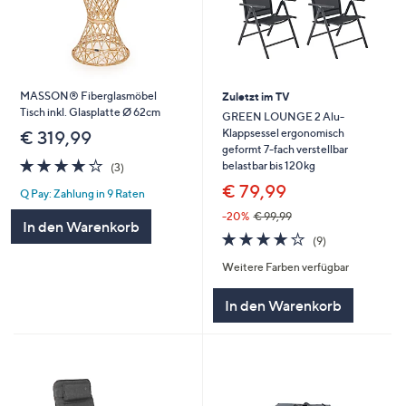
MASSON® Fiberglasmöbel
Zuletzt im TV
Tisch inkl. Glasplatte Ø 62cm
GREEN LOUNGE 2 Alu-
Klappsessel ergonomisch
€ 319,99
geformt 7-fach verstellbar
4.0
3
belastbar bis 120kg
(3)
von
Bewertungen
€ 79,99
Q Pay: Zahlung in 9 Raten
5
-20%
€ 99,99
In den Warenkorb
3.9
9
(9)
von
Bewertungen
Weitere Farben verfügbar
5
In den Warenkorb