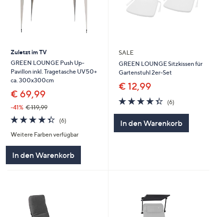
Zuletzt im TV
SALE
GREEN LOUNGE Push Up-
GREEN LOUNGE Sitzkissen für
Pavillon inkl. Tragetasche UV50+
Gartenstuhl 2er-Set
ca. 300x300cm
€ 12,99
€ 69,99
4.3
6
(6)
-41%
€ 119,99
von
Bewertungen
5
4.3
6
(6)
In den Warenkorb
von
Bewertungen
Weitere Farben verfügbar
5
In den Warenkorb