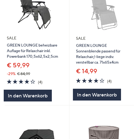
SALE
SALE
GREEN LOUNGE beheizbare
GREEN LOUNGE
Auflage für Relaxchair inkl.
Sonnenblende passend für
Powerbank 170,5x62,5x2,5cm
Relaxchair/-liege indiv.
verstellbar ca. 71x65x4cm
€ 59,99
€ 14,99
-29%
€ 84,99
4.2
4
4.2
4
(4)
(4)
von
Bewertungen
von
Bewertungen
5
5
In den Warenkorb
In den Warenkorb