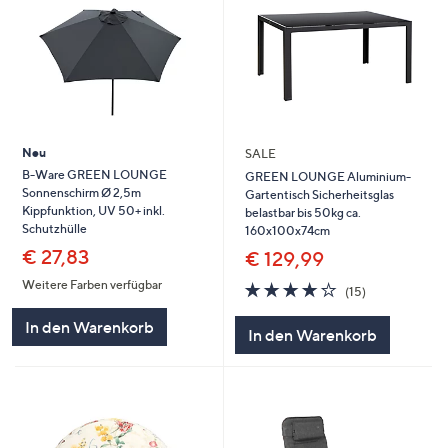
Neu
SALE
B-Ware GREEN LOUNGE
GREEN LOUNGE Aluminium-
Sonnenschirm Ø 2,5m
Gartentisch Sicherheitsglas
Kippfunktion, UV 50+ inkl.
belastbar bis 50kg ca.
Schutzhülle
160x100x74cm
€ 27,83
€ 129,99
Weitere Farben verfügbar
4.1
15
(15)
von
Bewertungen
5
In den Warenkorb
In den Warenkorb