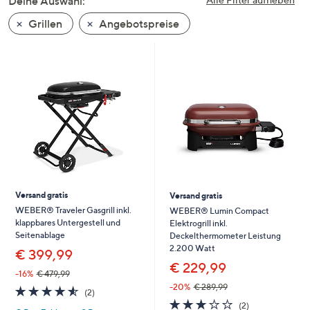
Deine Auswahl:
unten
Grillen
Angebotspreise
oder
wischen
Sie
auf
Touch-
Geräten
nach
links
bzw.
rechts,
um
Versand gratis
Versand gratis
diese
WEBER® Traveler Gasgrill inkl.
WEBER® Lumin Compact
klappbares Untergestell und
Elektrogrill inkl.
anzuzeigen.
Seitenablage
Deckelthermometer Leistung
2.200 Watt
€ 399,99
€ 229,99
-16%
€ 479,99
-20%
€ 289,99
4.5
2
(2)
von
Bewertungen
3.0
2
(2)