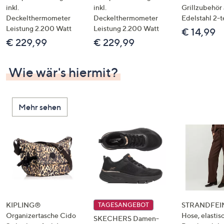
inkl.
inkl.
Grillzubehör
Deckelthermometer
Deckelthermometer
Edelstahl 2-t
Leistung 2.200 Watt
Leistung 2.200 Watt
€ 14,99
€ 229,99
€ 229,99
Wie wär's hiermit?
Mehr sehen
KIPLING®
STRANDFEIN
TAGESANGEBOT
Organizertasche Cido
Hose, elastis
SKECHERS Damen-