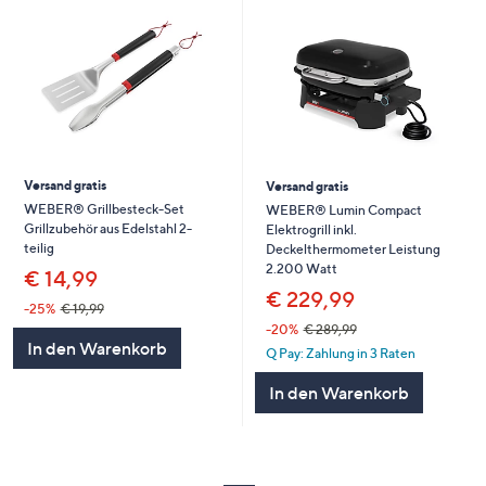
Versand gratis
Versand gratis
WEBER® Grillbesteck-Set
WEBER® Lumin Compact
Grillzubehör aus Edelstahl 2-
Elektrogrill inkl.
teilig
Deckelthermometer Leistung
2.200 Watt
€ 14,99
€ 229,99
-25%
€ 19,99
-20%
€ 289,99
In den Warenkorb
Q Pay: Zahlung in 3 Raten
In den Warenkorb