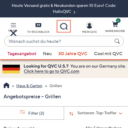
Heute Versand gratis & Neukunden sparen 10 Euro! Code:
Zum
Hauptinhalt
HalloQVC
springen
0
MENÜ
WARENKORB
TV-RÜCKBLICK
MEIN QVC
Wonach
suchst
Wenn
du
Tagesangebot
Neu
30 Jahre QVC
Cool mit QVC
Vorschläge
heute?
verfügbar
sind,
verwenden
Sie
Haus & Garten
Grillen
die
Angebotspreise - Grillen
Pfeiltasten
nach
oben
Sortieren:
Top-Treffer
Filter
(2)
und
nach
Alle Filter aufheben