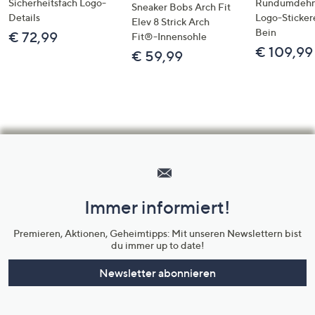
Sicherheitsfach Logo-
Rundumdeh
Sneaker Bobs Arch Fit
Details
Logo-Sticker
Elev 8 Strick Arch
Bein
€ 72,99
Fit®-Innensohle
€ 109,99
€ 59,99
Hilfeseiten,
Service
und
Immer informiert!
Unternehmensinformationen
Premieren, Aktionen, Geheimtipps: Mit unseren Newslettern bist
du immer up to date!
Newsletter abonnieren