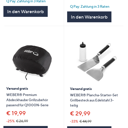
Q Pay: Zahlung in 3 Raten
5
von
Bewertungen
Q Pay: Zahlung in 3 Raten
5
In den Warenkorb
In den Warenkorb
Versand gratis
Versand gratis
WEBER® Premium
WEBER® Plancha-Starter-Set
Abdeckhaube Grillzubehör
Grillbesteck aus Edelstahl 3-
passend für Q1000N-Serie
teilig
€ 19,99
€ 29,99
-25%
€ 26,99
-33%
€ 44,99