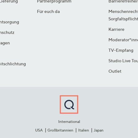
Lieferung
Partnerprogramm
Barrierefreihei
Für euch da
Menschenrech
Sorgfaltspflich
ntsorgung
Karriere
enschutz
Moderator*inn
ragen
TV-Empfang
Studio Live To
itschlichtung
Outlet
International
USA
Großbritannien
Italien
Japan