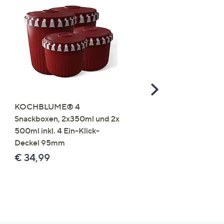
Scroll
Right
KOCHBLUME® 4
you:ly Pure Protein Limo
Snackboxen, 2x350ml und 2x
Lysin 575g für 25 Portio
500ml inkl. 4 Ein-Klick-
€ 49,99
Deckel 95mm
€ 86,94 /1 kg
€ 34,99