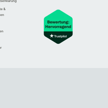
tserklärung
te &
ten
en
ur