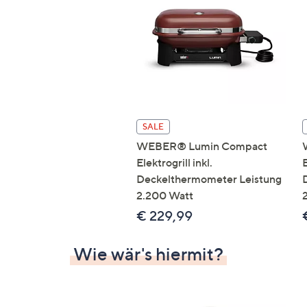
Si
au
T
G
n
li
b
re
SALE
u
WEBER® Lumin Compact
di
Elektrogrill inkl.
E
an
Deckelthermometer Leistung
2.200 Watt
€ 229,99
Wie wär's hiermit?