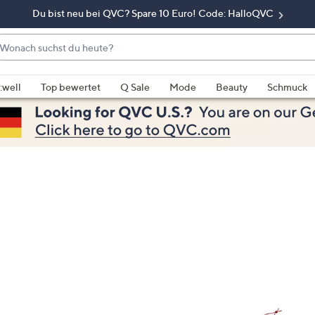
Du bist neu bei QVC? Spare 10 Euro! Code: HalloQVC
onach
chst
enn
u
rschläge
:well
Top bewertet
Q Sale
Mode
Beauty
Schmuck
eute?
rfügbar
nd,
erwenden
e
e
eiltasten
ach
ben
nd
ach
nten
der
ischen