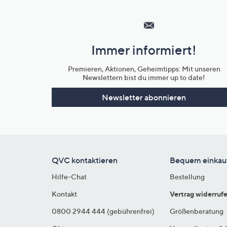
Hilfeseiten,
Service
und
Immer informiert!
Unternehmensinformationen
Premieren, Aktionen, Geheimtipps: Mit unseren
Newslettern bist du immer up to date!
Newsletter abonnieren
QVC kontaktieren
Bequem einkau
Hilfe-Chat
Bestellung
Kontakt
Vertrag widerruf
0800 2944 444 (gebührenfrei)
Größenberatung