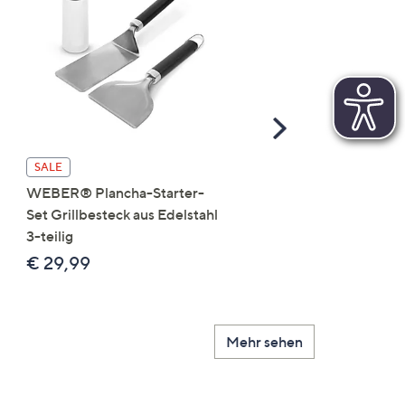
Scroll
Right
SALE
SALE
WEBER® Plancha-Starter-
WEBER® Premium
Set Grillbesteck aus Edelstahl
Abdeckhaube Grillzube
3-teilig
passend für Q1000N-Se
€ 29,99
€ 19,99
Mehr sehen