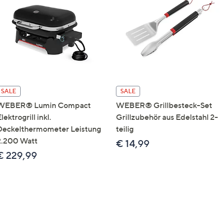
e
f
ouch-
eräten
ach
nks
zw.
chts,
SALE
SALE
m
WEBER® Lumin Compact
WEBER® Grillbesteck-Set
ese
lektrogrill inkl.
Grillzubehör aus Edelstahl 2-
zuzeigen.
Deckelthermometer Leistung
teilig
2.200 Watt
€ 14,99
€ 229,99