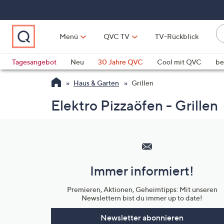
Zum
Hauptinhalt
springen
Li
Menü
QVC TV
TV-Rückblick
fi
W
Vo
Tagesangebot
Neu
30 Jahre QVC
Cool mit QVC
be
ve
QLINARISCH
Technik
Haus & Garten
Grillen
si
v
Elektro Pizzaöfen - Grillen
Si
di
Hilfeseiten,
Pf
Service
n
und
o
Immer informiert!
u
Unternehmensinformationen
n
Premieren, Aktionen, Geheimtipps: Mit unseren
u
Newslettern bist du immer up to date!
o
w
Newsletter abonnieren