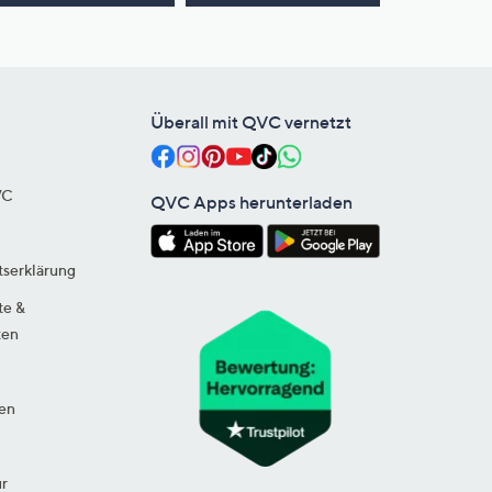
Überall mit QVC vernetzt
VC
QVC Apps herunterladen
tserklärung
te &
ten
en
ur