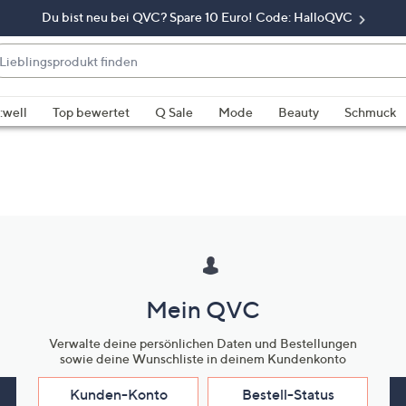
Du bist neu bei QVC? Spare 10 Euro! Code: HalloQVC
eblingsprodukt
nden
enn
rschläge
:well
Top bewertet
Q Sale
Mode
Beauty
Schmuck
rfügbar
nd,
erwenden
e
e
eiltasten
ach
ben
Mein QVC
nd
ach
Verwalte deine persönlichen Daten und Bestellungen
nten
sowie deine Wunschliste in deinem Kundenkonto
der
ischen
Kunden-Konto
Bestell-Status