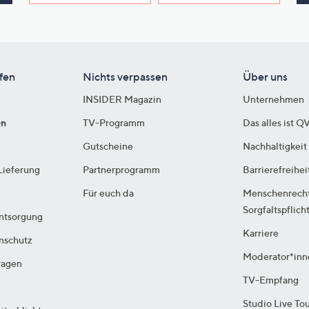
e
f
ouch-
eräten
ach
fen
Nichts verpassen
Über uns
nks
INSIDER Magazin
Unternehmen
zw.
chts,
en
TV-Programm
Das alles ist Q
m
Gutscheine
Nachhaltigkeit
ese
Lieferung
Partnerprogramm
Barrierefreihei
zuzeigen.
Für euch da
Menschenrech
Sorgfaltspflich
ntsorgung
Karriere
enschutz
Moderator*inn
ragen
TV-Empfang
Studio Live To