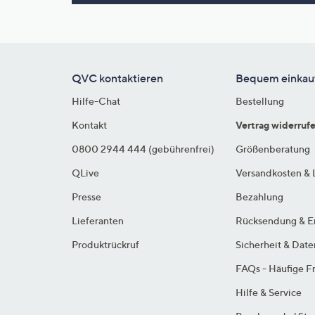
Si
au
T
G
n
QVC kontaktieren
Bequem einkau
li
Hilfe-Chat
Bestellung
b
re
Kontakt
Vertrag widerruf
u
0800 2944 444 (gebührenfrei)
Größenberatung
di
QLive
Versandkosten & 
an
Presse
Bezahlung
Lieferanten
Rücksendung & E
Produktrückruf
Sicherheit & Dat
FAQs - Häufige F
Hilfe & Service