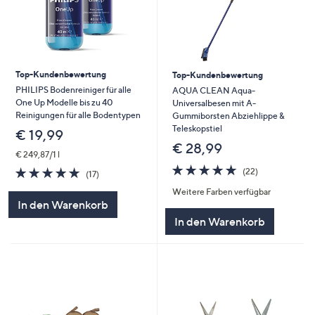
Top-Kundenbewertung
Top-Kundenbewertung
PHILIPS Bodenreiniger für alle
AQUA CLEAN Aqua-
One Up Modelle bis zu 40
Universalbesen mit A-
Reinigungen für alle Bodentypen
Gummiborsten Abziehlippe &
Teleskopstiel
€ 19,99
€ 28,99
€ 249,87/1 l
4.6
22
4.7
17
(22)
(17)
von
Bewertungen
von
Bewertungen
Weitere Farben verfügbar
5
5
In den Warenkorb
In den Warenkorb