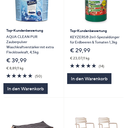
Top-Kundenbewertung
Top-Kundenbewertung
AQUA CLEAN PUR
KEYZERS® 2in1-Spezialdünger
Zauberpulver
für Erdbeeren & Tomaten 1,3kg
Waschkraftverstärker mit extra
€ 29,99
Flecklösekraft, 4,5kg
€ 23,07/1 kg
€ 39,99
4.8
14
(14)
€ 8,89/1 kg
von
Bewertungen
4.8
50
5
(50)
In den Warenkorb
von
Bewertungen
5
In den Warenkorb