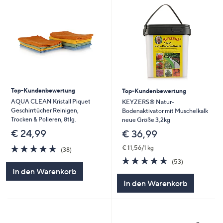
Top-Kundenbewertung
Top-Kundenbewertung
AQUA CLEAN Kristall Piquet
KEYZERS® Natur-
Geschirrtücher Reinigen,
Bodenaktivator mit Muschelkalk
Trocken & Polieren, 8tlg.
neue Größe 3,2kg
€ 24,99
€ 36,99
4.9
38
€ 11,56/1 kg
(38)
von
Bewertungen
4.9
53
(53)
5
von
Bewertungen
In den Warenkorb
5
In den Warenkorb