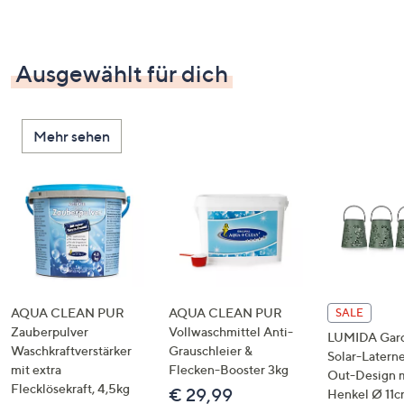
Ausgewählt für dich
Mehr sehen
AQUA CLEAN PUR
AQUA CLEAN PUR
SALE
Zauberpulver
Vollwaschmittel Anti-
LUMIDA Gar
Waschkraftverstärker
Grauschleier &
Solar-Latern
mit extra
Flecken-Booster 3kg
Out-Design 
Flecklösekraft, 4,5kg
€ 29,99
Henkel Ø 11c