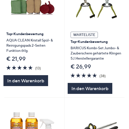
Top-Kundenbewertung
WARTELISTE
AQUA CLEAN Kristall Spül- &
Top-Kundenbewertung
Reinigungspads 2-Seiten
BARICUS Kombi-Set Jumbo- &
Funktion 6tlg.
Zauberschere gehärtete Klingen
€ 21,99
5J.Herstellergarantie
€ 26,99
4.6
13
(13)
von
Bewertungen
4.6
38
(38)
5
von
Bewertungen
In den Warenkorb
5
In den Warenkorb