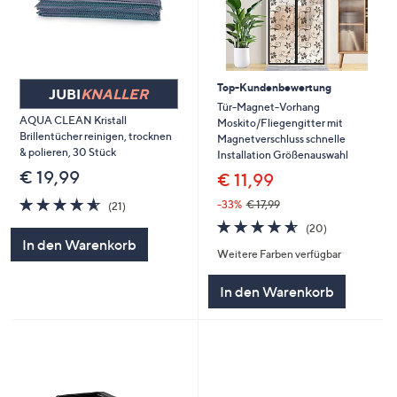
Top-Kundenbewertung
JUBI
KNALLER
Tür-Magnet-Vorhang
AQUA CLEAN Kristall
Moskito/Fliegengitter mit
Brillentücher reinigen, trocknen
Magnetverschluss schnelle
& polieren, 30 Stück
Installation Größenauswahl
€ 19,99
€ 11,99
4.6
21
-33%
€ 17,99
(21)
von
Bewertungen
4.5
20
(20)
5
von
Bewertungen
In den Warenkorb
Weitere Farben verfügbar
5
In den Warenkorb