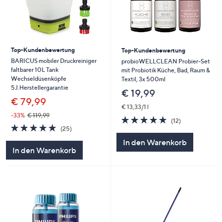
Top-Kundenbewertung
Top-Kundenbewertung
BARICUS mobiler Druckreiniger
probioWELLCLEAN Probier-Set
faltbarer 10L Tank
mit Probiotik Küche, Bad, Raum &
Wechseldüsenköpfe
Textil, 3x 500ml
5J.Herstellergarantie
€ 19,99
€ 79,99
€ 13,33/1 l
-33%
€ 119,99
4.7
12
(12)
4.7
25
von
Bewertungen
(25)
von
Bewertungen
5
In den Warenkorb
5
In den Warenkorb