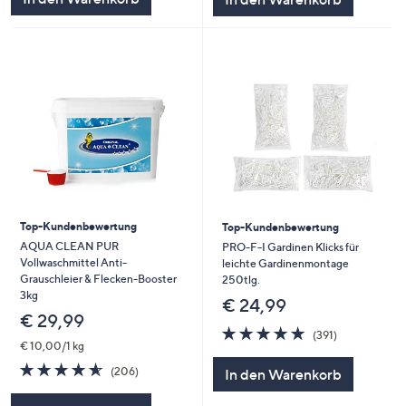
Top-Kundenbewertung
Top-Kundenbewertung
AQUA CLEAN PUR
PRO-F-I Gardinen Klicks für
Vollwaschmittel Anti-
leichte Gardinenmontage
Grauschleier & Flecken-Booster
250tlg.
3kg
€ 24,99
€ 29,99
4.7
391
(391)
von
Bewertungen
€ 10,00/1 kg
5
4.5
206
(206)
In den Warenkorb
von
Bewertungen
5