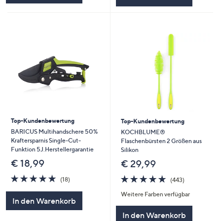
Top-Kundenbewertung
Top-Kundenbewertung
BARICUS Multihandschere 50%
KOCHBLUME®
Kraftersparnis Single-Cut-
Flaschenbürsten 2 Größen aus
Funktion 5J.Herstellergarantie
Silikon
€ 18,99
€ 29,99
4.8
18
4.8
443
(18)
(443)
von
Bewertungen
von
Bewertungen
Weitere Farben verfügbar
5
5
In den Warenkorb
In den Warenkorb