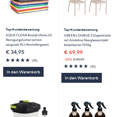
Top-Kundenbewertung
Top-Kundenbewertung
AQUA CLEAN Kristall Ultimo 25
GREEN LOUNGE 2 Stapelstühle
Reinigungstücher extrem
mit Armlehne fiberglasverstärkt
saugstark 10J.Herstellergarant.
belastbar bis 150kg
€ 34,95
€ 69,99
4.8
98
-30%
€ 99,99
(98)
von
Bewertungen
4.8
45
(45)
5
von
Bewertungen
In den Warenkorb
5
In den Warenkorb