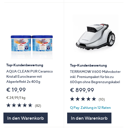
Top-Kundenbewertung
Top-Kundenbewertung
AQUA CLEAN PUR Ceramico
TERRAMOW V600 Mähroboter
Kristall Eurocleaner mit
inkl. Premiumpaket für bis zu
Abperleffekt 2x 400g
600qm ohne Begrenzungskabel
€ 19,99
€ 899,99
5.0
10
€ 24,99/1 kg
(10)
von
Bewertungen
4.5
82
(82)
Q Pay: Zahlung in 12 Raten
5
von
Bewertungen
5
In den Warenkorb
In den Warenkorb