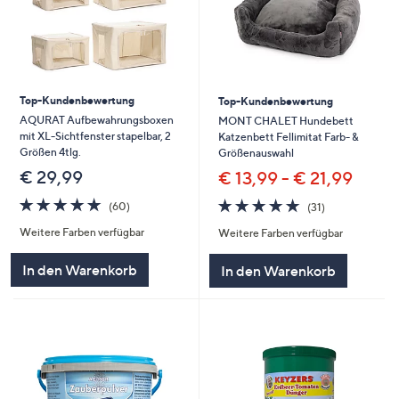
Top-Kundenbewertung
Top-Kundenbewertung
AQURAT Aufbewahrungsboxen
MONT CHALET Hundebett
mit XL-Sichtfenster stapelbar, 2
Katzenbett Fellimitat Farb- &
Größen 4tlg.
Größenauswahl
€ 29,99
€ 13,99 - € 21,99
4.8
60
4.8
31
(60)
(31)
von
Bewertungen
von
Bewertungen
Weitere Farben verfügbar
Weitere Farben verfügbar
5
5
In den Warenkorb
In den Warenkorb