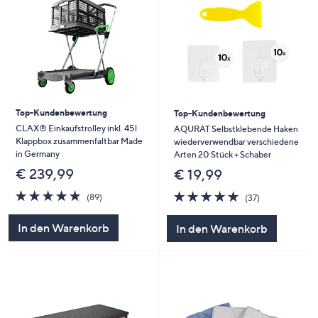
Top-Kundenbewertung
Top-Kundenbewertung
CLAX® Einkaufstrolley inkl. 45l
AQURAT Selbstklebende Haken
Klappbox zusammenfaltbar Made
wiederverwendbar verschiedene
in Germany
Arten 20 Stück + Schaber
€ 239,99
€ 19,99
4.9
89
4.8
37
(89)
(37)
von
Bewertungen
von
Bewertungen
5
5
In den Warenkorb
In den Warenkorb