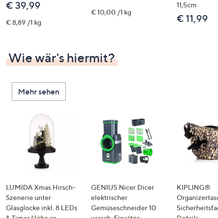
€ 39,99
11,5cm
€ 10,00 /1 kg
€ 11,99
€ 8,89 /1 kg
Wie wär's hiermit?
Mehr sehen
LUMIDA Xmas Hirsch-
GENIUS Nicer Dicer
KIPLING®
Szenerie unter
elektrischer
Organizertas
Glasglocke inkl. 8 LEDs
Gemüseschneider 10
Sicherheitsf
& Timer Höhe ca.
versch. Einsätze
Details