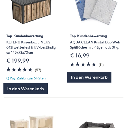
Top-Kundenbewertung
Top-Kundenbewertung
KETER® Kissenbox LINEUS
AQUA CLEAN Kristall Duo Web
643l wetterfest & UV-beständig
Spültücher mit Prägemotiv 3tlg.
ca. 145x73x70cm
€ 16,99
€ 199,99
4.8
11
(11)
4.8
57
von
Bewertungen
(57)
von
Bewertungen
5
In den Warenkorb
Q Pay: Zahlung in 6 Raten
5
In den Warenkorb