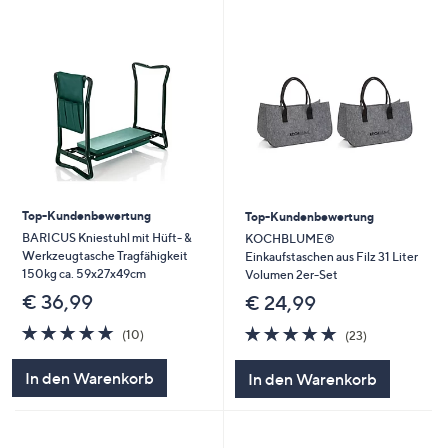
Top-Kundenbewertung
Top-Kundenbewertung
BARICUS Kniestuhl mit Hüft- &
KOCHBLUME®
Werkzeugtasche Tragfähigkeit
Einkaufstaschen aus Filz 31 Liter
150kg ca. 59x27x49cm
Volumen 2er-Set
€ 36,99
€ 24,99
5.0
10
5.0
23
(10)
(23)
von
Bewertungen
von
Bewertungen
5
5
In den Warenkorb
In den Warenkorb