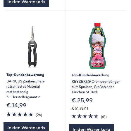
In den Warenkorb
Top-Kundenbewertung
Top-Kundenbewertung
BARICUS Zauberschere
KEYZERS® Orchideendünger
rutschfestes Material
zum Sprühen, Gießen oder
rostbeständig
Tauchen 500ml
5J.Herstellergarantie
€ 25,99
€ 14,99
€ 51,98/1 l
4.8
26
4.5
61
(26)
(61)
von
Bewertungen
von
Bewertungen
5
5
In den Warenkorb
In den Warenkorb