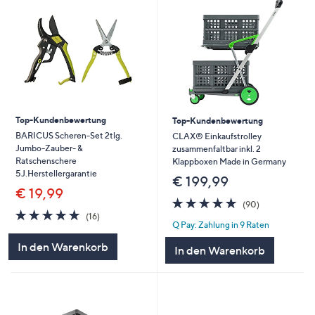
Top-Kundenbewertung
Top-Kundenbewertung
BARICUS Scheren-Set 2tlg.
CLAX® Einkaufstrolley
Jumbo-Zauber- &
zusammenfaltbar inkl. 2
Ratschenschere
Klappboxen Made in Germany
5J.Herstellergarantie
€ 199,99
€ 19,99
4.9
90
(90)
4.9
16
von
Bewertungen
(16)
Q Pay: Zahlung in 9 Raten
von
Bewertungen
5
5
In den Warenkorb
In den Warenkorb