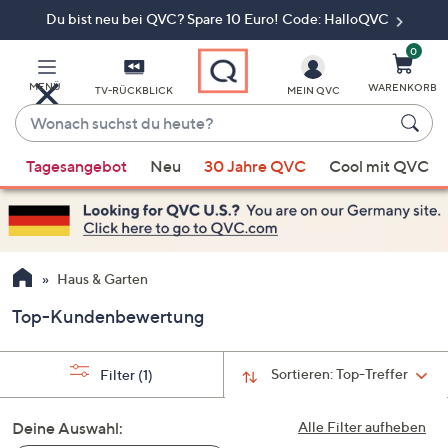
Du bist neu bei QVC? Spare 10 Euro! Code: HalloQVC
Zum
Hauptinhalt
springen
0
MENÜ
WARENKORB
TV-RÜCKBLICK
MEIN QVC
Wonach
suchst
Wenn
du
Tagesangebot
Neu
30 Jahre QVC
Cool mit QVC
Vorschläge
heute?
verfügbar
sind,
verwenden
Sie
Haus & Garten
die
Top-Kundenbewertung
Pfeiltasten
nach
oben
Sortieren:
Top-Treffer
Filter
(1)
und
nach
Deine Auswahl:
Alle Filter aufheben
unten