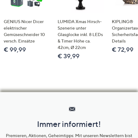
GENIUS Nicer Dicer
LUMIDA Xmas Hirsch-
KIPLING®
elektrischer
Szenerie unter
Organizertas
Gemüseschneider 10
Glasglocke inkl. 8 LEDs
Sicherheitsf
versch. Einsätze
& Timer Höhe ca.
Details
42cm, Ø 22cm
€ 99,99
€ 72,99
€ 39,99
Hilfeseiten,
Service
und
Immer informiert!
Unternehmensinformationen
Premieren, Aktionen, Geheimtipps: Mit unseren Newslettern bist