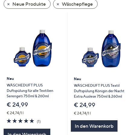
Neue Produkte
Wäschepflege
oder
wischen
Sie
auf
Touch-
Geräten
nach
links
bzw.
rechts,
um
Neu
Neu
diese
WÄSCHEDUFT PLUS
WÄSCHEDUFT PLUS Textil
Duftspülung für alle Textilien
Duftspülung Königin der Nacht
anzuzeigen.
Serengeti 750ml & 260ml
Extra Auslese 750ml & 260ml
€ 24,99
€ 24,99
€ 24,74/1 l
€ 24,74/1 l
5.0
1
(1)
von
Bewertungen
In den Warenkorb
5
In den Warenkorb