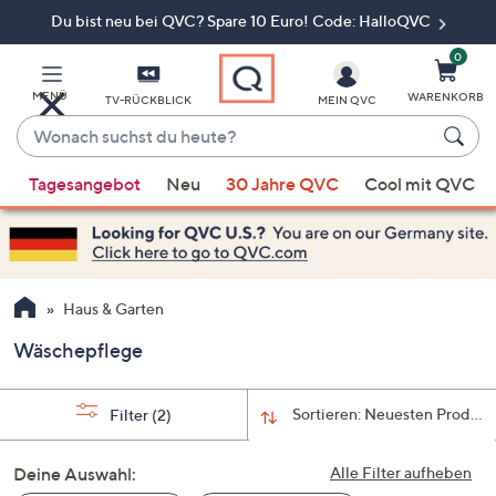
Du bist neu bei QVC? Spare 10 Euro! Code: HalloQVC
Zum
Hauptinhalt
springen
0
MENÜ
WARENKORB
TV-RÜCKBLICK
MEIN QVC
Wonach
suchst
Wenn
du
Tagesangebot
Neu
30 Jahre QVC
Cool mit QVC
Vorschläge
heute?
verfügbar
sind,
verwenden
Sie
Haus & Garten
die
Wäschepflege
Pfeiltasten
nach
oben
Sortieren:
Neuesten Produkt
Filter
(2)
und
nach
Deine Auswahl:
Alle Filter aufheben
unten