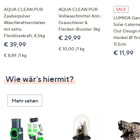
AQUA CLEAN PUR
AQUA CLEAN PUR
SALE
Zauberpulver
Vollwaschmittel Anti-
LUMIDA Gar
Waschkraftverstärker
Grauschleier &
Solar-Latern
mit extra
Flecken-Booster 3kg
Out-Design 
Flecklösekraft, 4,5kg
€ 29,99
Henkel Ø 11c
€ 39,99
11,5cm
€ 10,00 /1 kg
€ 11,99
€ 8,89 /1 kg
Wie wär's hiermit?
Mehr sehen