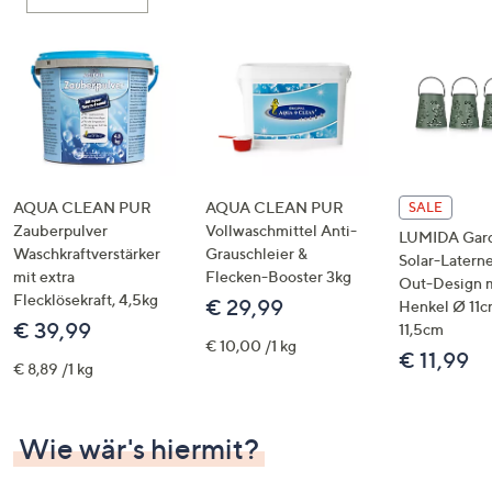
oder
wischen
Sie
auf
Touch-
Geräten
nach
links
AQUA CLEAN PUR
AQUA CLEAN PUR
SALE
bzw.
Zauberpulver
Vollwaschmittel Anti-
LUMIDA Gar
Waschkraftverstärker
Grauschleier &
rechts,
Solar-Latern
mit extra
Flecken-Booster 3kg
um
Out-Design 
Flecklösekraft, 4,5kg
€ 29,99
Henkel Ø 11c
diese
€ 39,99
11,5cm
anzuzeigen.
€ 10,00 /1 kg
€ 11,99
€ 8,89 /1 kg
Wie wär's hiermit?