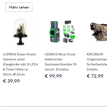
Mehr sehen
LUMIDA Xmas Hirsch-
GENIUS Nicer Dicer
KIPLING®
Szenerie unter
elektrischer
Organizertas
Glasglocke inkl. 8 LEDs
Gemüseschneider 10
Sicherheitsf
& Timer Höhe ca.
versch. Einsätze
Details
42cm, Ø 22cm
€ 99,99
€ 72,99
€ 39,99