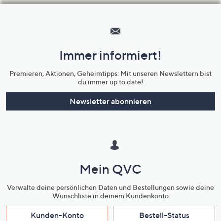
Hilfeseiten,
Service
und
Immer informiert!
Unternehmensinformationen
Premieren, Aktionen, Geheimtipps: Mit unseren Newslettern bist
du immer up to date!
Newsletter abonnieren
Mein QVC
Verwalte deine persönlichen Daten und Bestellungen sowie deine
Wunschliste in deinem Kundenkonto
Kunden-Konto
Bestell-Status