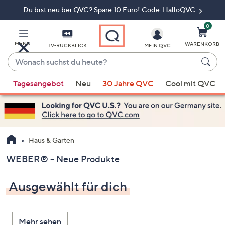
Du bist neu bei QVC? Spare 10 Euro! Code: HalloQVC
Zum
Hauptinhalt
springen
0
MENÜ
WARENKORB
TV-RÜCKBLICK
MEIN QVC
Wonach
suchst
Wenn
du
Tagesangebot
Neu
30 Jahre QVC
Cool mit QVC
Vorschläge
heute?
verfügbar
sind,
verwenden
Sie
Haus & Garten
die
WEBER® - Neue Produkte
Pfeiltasten
nach
Ausgewählt für dich
oben
und
nach
Mehr sehen
unten