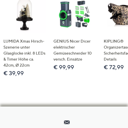
LUMIDA Xmas Hirsch-
GENIUS Nicer Dicer
KIPLING®
Szenerie unter
elektrischer
Organizertas
Glasglocke inkl. 8 LEDs
Gemüseschneider 10
Sicherheitsf
& Timer Höhe ca.
versch. Einsätze
Details
42cm, Ø 22cm
€ 99,99
€ 72,99
€ 39,99
Hilfeseiten,
Service