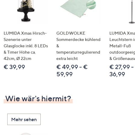
LUMIDA Xmas Hirsch-
GOLDWOLKE
LUMIDA Xmas
Szenerie unter
Sommerdecke kühlend
Leuchtstern i
Glasglocke inkl. 8 LEDs
&
Metall-Fuß
& Timer Höhe ca.
temperaturregulierend
outdoorgeeig
42cm, Ø 22cm
extra leicht
& Größenaus
€ 39,99
€ 49,99 - €
€ 27,99 -
59,99
36,99
Wie wär's hiermit?
Mehr sehen