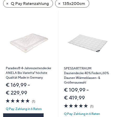
Q Pay Ratenzahlung
135x200cm
oder
wischen
Sie
auf
Touch-
Geräten
nach
links
bzw.
rechts,
um
Paradies® 4-Jahreszeitendecke
SPESSARTTRAUM
ANELA Bio Varietta² höchste
diese
Daunendecke 40% Federn,60%
Qualität Made in Germany
Daunen Wärmeklassen- &
anzuzeigen.
Größenauswahl
€ 169,99 -
€ 109,99 -
€ 229,99
€ 419,99
5.0
1
(1)
von
Bewertungen
5.0
1
(1)
Q Pay: Zahlung in 6 Raten
5
von
Bewertungen
Q Pay: Zahlung in 6 Raten
5