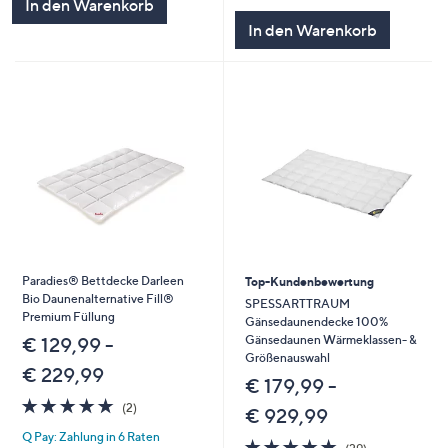
In den Warenkorb
In den Warenkorb
Paradies® Bettdecke Darleen
Top-Kundenbewertung
Bio Daunenalternative Fill®
SPESSARTTRAUM
Premium Füllung
Gänsedaunendecke 100%
Gänsedaunen Wärmeklassen- &
€ 129,99 -
Größenauswahl
€ 229,99
€ 179,99 -
5.0
2
(2)
€ 929,99
von
Bewertungen
Q Pay: Zahlung in 6 Raten
5
4.9
29