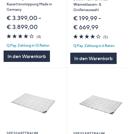
Kassettensteppung Made in
Wärmeklassen- &
Germany
Größenauswahl
€ 3.399,00 -
€ 199,99 -
€ 3.899,00
€ 669,99
4.2
4
4.2
5
(4)
(5)
von
Bewertungen
von
Bewertungen
Q Pay: Zahlung in 12 Raten
Q Pay: Zahlung in 6 Raten
5
5
In den Warenkorb
In den Warenkorb
SPESSARTTRAUM
SPESSARTTRAUM