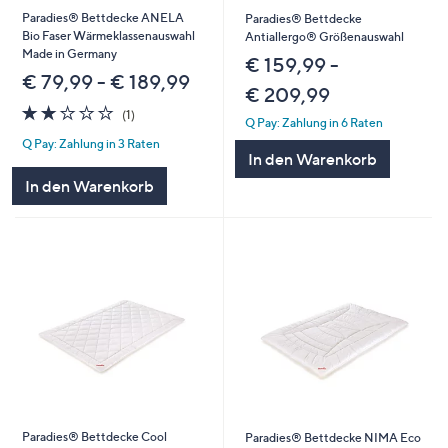
Paradies® Bettdecke ANELA
Paradies® Bettdecke
Bio Faser Wärmeklassenauswahl
Antiallergo® Größenauswahl
Made in Germany
€ 159,99 -
€ 79,99 - € 189,99
€ 209,99
2.0
1
(1)
Q Pay: Zahlung in 6 Raten
von
Bewertungen
Q Pay: Zahlung in 3 Raten
5
In den Warenkorb
In den Warenkorb
Paradies® Bettdecke Cool
Paradies® Bettdecke NIMA Eco