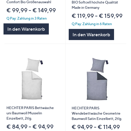
Comfort Bio Größenauswahl
BIO Softcell höchste Qualität
Made in Germany
€ 99,99 - € 149,99
€ 119,99 - € 159,99
Q Pay: Zahlung in 3 Raten
Q Pay: Zahlung in 6 Raten
In den Warenkorb
In den Warenkorb
HECHTER PARIS Bettwäsche
HECHTER PARIS
uni Baumwoll Musselin
Wendebettwäsche Geometrie
Einzelbett, 2tlg.
Baumwoll Satin Einzelbett, 2tlg.
€ 84,99 - € 94,99
€ 94,99 - € 114,99