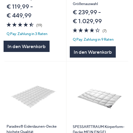
Größenauswahl
€ 119,99 -
€ 239,99 -
€ 449,99
€ 1.029,99
4.5
19
(19)
von
Bewertungen
4.3
7
(7)
Q Pay: Zahlung in 3 Raten
5
von
Bewertungen
Q Pay: Zahlung in 9 Raten
5
In den Warenkorb
In den Warenkorb
Paradies® Eiderdaunen-Decke
SPESSARTTRAUM Körperform-
höchste Qualität
Decke MEIN ENGEL