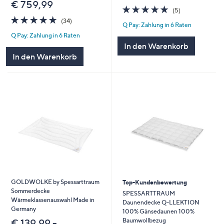
€ 759,99
4.8
5
(5)
von
Bewertungen
4.8
34
(34)
Q Pay: Zahlung in 6 Raten
5
von
Bewertungen
Q Pay: Zahlung in 6 Raten
5
In den Warenkorb
In den Warenkorb
GOLDWOLKE by Spessarttraum
Top-Kundenbewertung
Sommerdecke
SPESSARTTRAUM
Wärmeklassenauswahl Made in
Daunendecke Q-LLEKTION
Germany
100% Gänsedaunen 100%
Baumwollbezug
€ 139,99 -