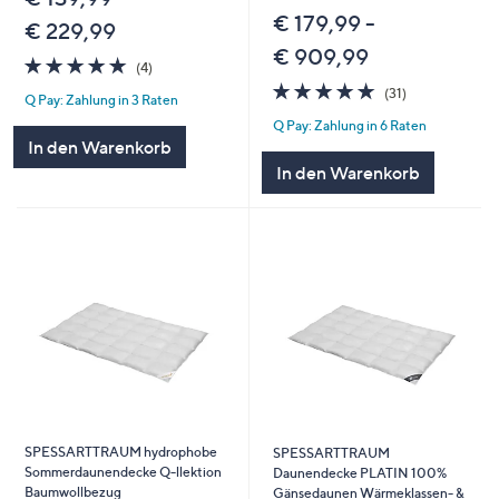
€ 179,99 -
€ 229,99
€ 909,99
4.8
4
(4)
von
Bewertungen
4.7
31
(31)
Q Pay: Zahlung in 3 Raten
5
von
Bewertungen
Q Pay: Zahlung in 6 Raten
5
In den Warenkorb
In den Warenkorb
SPESSARTTRAUM hydrophobe
SPESSARTTRAUM
Sommerdaunendecke Q-llektion
Daunendecke PLATIN 100%
Baumwollbezug
Gänsedaunen Wärmeklassen- &