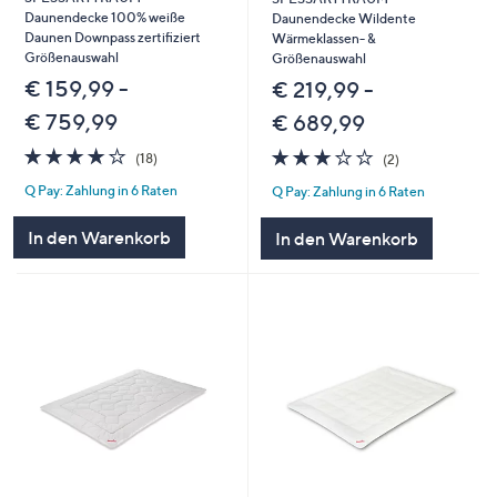
Daunendecke 100% weiße
Daunendecke Wildente
Daunen Downpass zertifiziert
Wärmeklassen- &
Größenauswahl
Größenauswahl
€ 159,99 -
€ 219,99 -
€ 759,99
€ 689,99
4.2
18
3.0
2
(18)
(2)
von
Bewertungen
von
Bewertungen
Q Pay: Zahlung in 6 Raten
Q Pay: Zahlung in 6 Raten
5
5
In den Warenkorb
In den Warenkorb