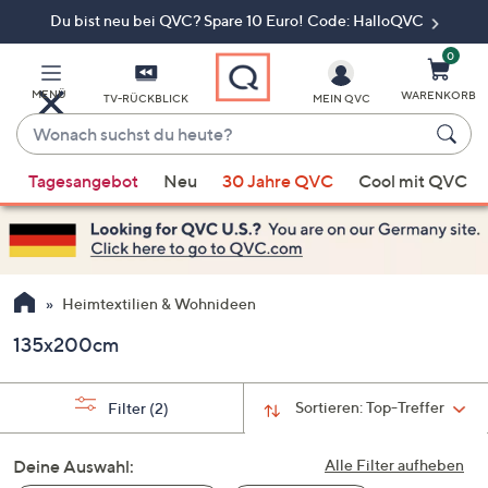
Du bist neu bei QVC? Spare 10 Euro! Code: HalloQVC
Zum
Hauptinhalt
springen
0
MENÜ
WARENKORB
TV-RÜCKBLICK
MEIN QVC
Wonach
suchst
Wenn
du
Tagesangebot
Neu
30 Jahre QVC
Cool mit QVC
Vorschläge
heute?
verfügbar
sind,
verwenden
Sie
Heimtextilien & Wohnideen
die
135x200cm
Pfeiltasten
nach
oben
Sortieren:
Top-Treffer
Filter
(2)
und
nach
Deine Auswahl:
Alle Filter aufheben
unten