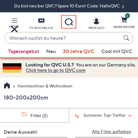
Du bist neu bei QVC? Spare 10 Euro! Code: HalloQVC
Zum
Hauptinhalt
springen
0
MENÜ
WARENKORB
TV-RÜCKBLICK
MEIN QVC
Wonach
suchst
Wenn
du
Tagesangebot
Neu
30 Jahre QVC
Cool mit QVC
Vorschläge
heute?
verfügbar
sind,
verwenden
Sie
Heimtextilien & Wohnideen
die
180-200x200cm
Pfeiltasten
nach
oben
Sortieren:
Top-Treffer
Filter
(2)
und
nach
Deine Auswahl:
Alle Filter aufheben
unten