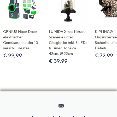
GENIUS Nicer Dicer
LUMIDA Xmas Hirsch-
KIPLING®
elektrischer
Szenerie unter
Organizertas
Gemüseschneider 10
Glasglocke inkl. 8 LEDs
Sicherheitsf
versch. Einsätze
& Timer Höhe ca.
Details
42cm, Ø 22cm
€ 99,99
€ 72,99
€ 39,99
Hilfeseiten,
Service
und