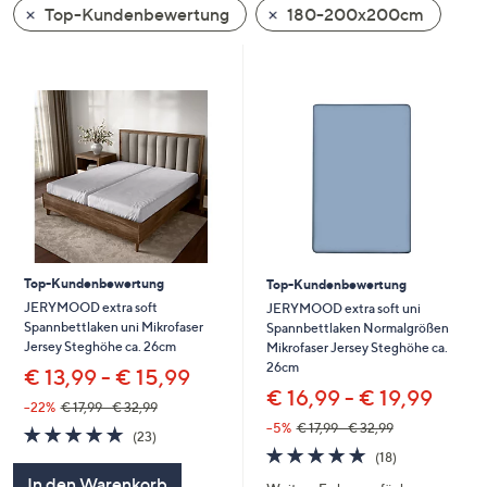
Top-Kundenbewertung
180-200x200cm
oder
wischen
Sie
auf
Touch-
Geräten
nach
links
bzw.
rechts,
um
Top-Kundenbewertung
Top-Kundenbewertung
diese
JERYMOOD extra soft
JERYMOOD extra soft uni
Spannbettlaken uni Mikrofaser
Spannbettlaken Normalgrößen
anzuzeigen.
Jersey Steghöhe ca. 26cm
Mikrofaser Jersey Steghöhe ca.
26cm
€ 13,99 - € 15,99
€ 16,99 - € 19,99
--22%
€ 17,99 - € 32,99
--5%
€ 17,99 - € 32,99
5.0
23
(23)
von
Bewertungen
4.8
18
(18)
5
von
Bewertungen
In den Warenkorb