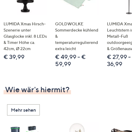
LUMIDA Xmas Hirsch-
GOLDWOLKE
LUMIDA Xmas
Szenerie unter
Sommerdecke kühlend
Leuchtstern i
Glasglocke inkl. 8 LEDs
&
Metall-Fuß
& Timer Höhe ca.
temperaturregulierend
outdoorgeeig
42cm, Ø 22cm
extra leicht
& Größenaus
€ 39,99
€ 49,99 - €
€ 27,99 -
59,99
36,99
Wie wär's hiermit?
Mehr sehen