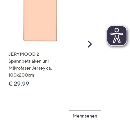
Scroll
Right
JERYMOOD 2
LUMIDA Flora künstlich
Spannbettlaken uni
Orchidee Realtouch-Blü
Mikrofaser Jersey ca.
Keramik-Topf
100x200cm
Farb-/Größenauswahl
€ 29,99
€ 24,99 - € 74,99
Mehr sehen