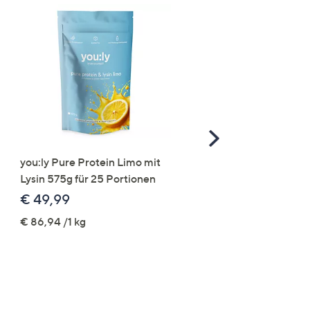
Scroll
Right
you:ly Pure Protein Limo mit
STRANDFEIN Punto-Ho
Lysin 575g für 25 Portionen
elastisch Rundumdehnb
Logo-Stickerei weites B
€ 49,99
€ 109,99
€ 86,94 /1 kg