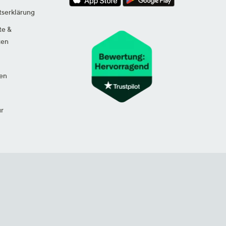
tserklärung
te &
ten
en
ur