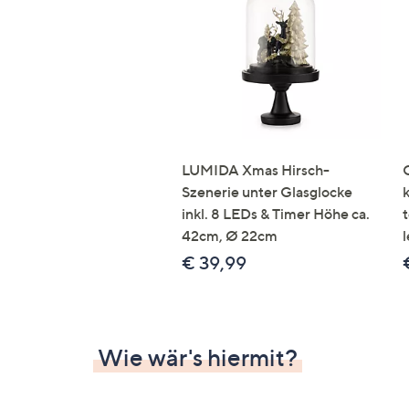
Si
au
T
G
n
li
b
re
LUMIDA Xmas Hirsch-
u
Szenerie unter Glasglocke
di
inkl. 8 LEDs & Timer Höhe ca.
an
42cm, Ø 22cm
l
€ 39,99
Wie wär's hiermit?