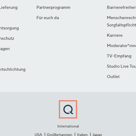
Lieferung
Partnerprogramm
Barrierefreihei
Für euch da
Menschenrech
Sorgfaltspflich
ntsorgung
Karriere
enschutz
Moderator*inn
ragen
TV-Empfang
Studio Live To
itschlichtung
Outlet
International
USA
Großbritannien
Italien
Japan