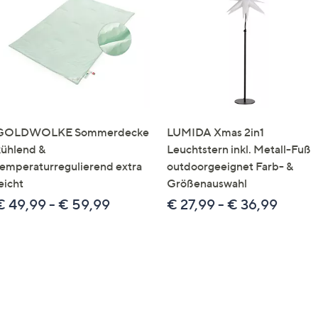
e
f
ouch-
eräten
ach
nks
zw.
chts,
GOLDWOLKE Sommerdecke
LUMIDA Xmas 2in1
m
kühlend &
Leuchtstern inkl. Metall-Fuß
ese
temperaturregulierend extra
outdoorgeeignet Farb- &
zuzeigen.
eicht
Größenauswahl
€ 49,99 - € 59,99
€ 27,99 - € 36,99