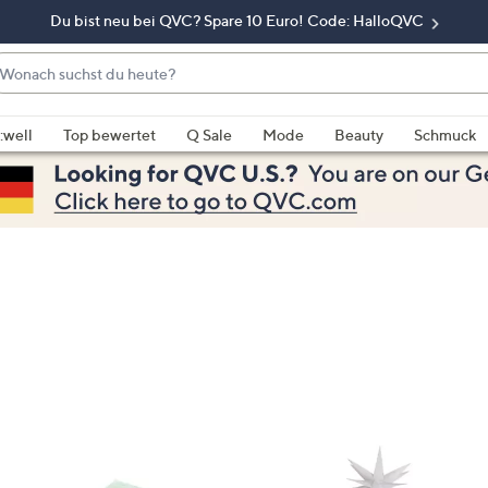
Du bist neu bei QVC? Spare 10 Euro! Code: HalloQVC
onach
chst
enn
u
rschläge
:well
Top bewertet
Q Sale
Mode
Beauty
Schmuck
eute?
rfügbar
nd,
erwenden
e
e
eiltasten
ach
ben
nd
ach
nten
der
ischen