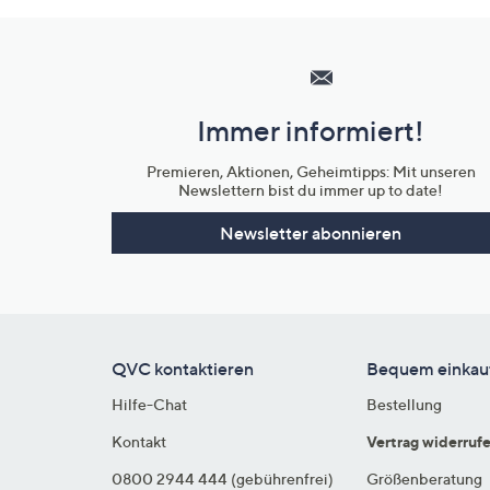
Hilfeseiten,
Service
und
Immer informiert!
Unternehmensinformationen
Premieren, Aktionen, Geheimtipps: Mit unseren
Newslettern bist du immer up to date!
Newsletter abonnieren
QVC kontaktieren
Bequem einkau
Hilfe-Chat
Bestellung
Kontakt
Vertrag widerruf
0800 2944 444 (gebührenfrei)
Größenberatung