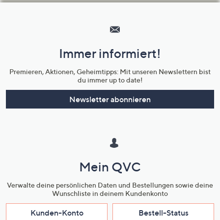
Hilfeseiten,
Service
und
Immer informiert!
Unternehmensinformationen
Premieren, Aktionen, Geheimtipps: Mit unseren Newslettern bist
du immer up to date!
Newsletter abonnieren
Mein QVC
Verwalte deine persönlichen Daten und Bestellungen sowie deine
Wunschliste in deinem Kundenkonto
Kunden-Konto
Bestell-Status