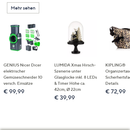
Mehr sehen
GENIUS Nicer Dicer
LUMIDA Xmas Hirsch-
KIPLING®
elektrischer
Szenerie unter
Organizertas
Gemüseschneider 10
Glasglocke inkl. 8 LEDs
Sicherheitsf
versch. Einsätze
& Timer Höhe ca.
Details
42cm, Ø 22cm
€ 99,99
€ 72,99
€ 39,99