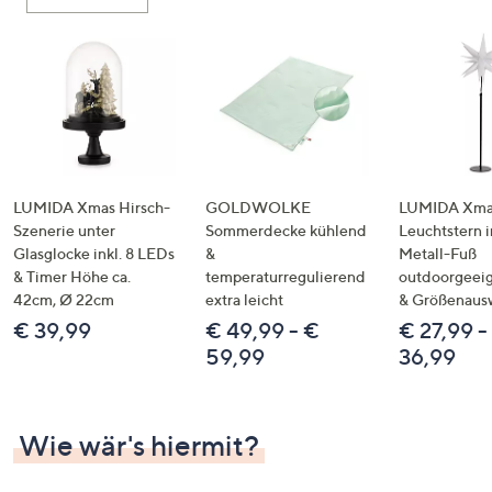
oder
wischen
Sie
auf
Touch-
Geräten
nach
links
LUMIDA Xmas Hirsch-
GOLDWOLKE
LUMIDA Xmas
bzw.
Szenerie unter
Sommerdecke kühlend
Leuchtstern i
Glasglocke inkl. 8 LEDs
&
Metall-Fuß
rechts,
& Timer Höhe ca.
temperaturregulierend
outdoorgeeig
um
42cm, Ø 22cm
extra leicht
& Größenaus
diese
€ 39,99
€ 49,99 - €
€ 27,99 -
anzuzeigen.
59,99
36,99
Wie wär's hiermit?