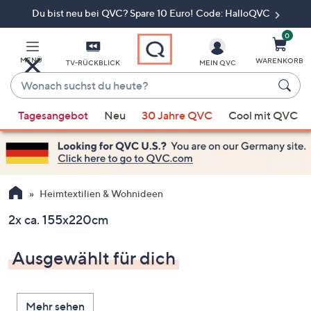
Du bist neu bei QVC? Spare 10 Euro! Code: HalloQVC
Zum
Hauptinhalt
springen
0
MENÜ
WARENKORB
TV-RÜCKBLICK
MEIN QVC
Wonach
suchst
Wenn
du
Tagesangebot
Neu
30 Jahre QVC
Cool mit QVC
Vorschläge
heute?
verfügbar
sind,
verwenden
Sie
Heimtextilien & Wohnideen
die
2x ca. 155x220cm
Pfeiltasten
nach
Ausgewählt für dich
oben
und
nach
Mehr sehen
unten