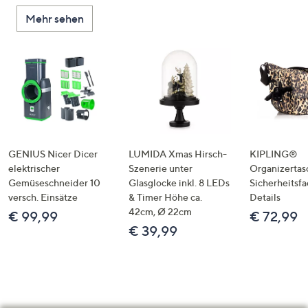
Mehr sehen
GENIUS Nicer Dicer
LUMIDA Xmas Hirsch-
KIPLING®
elektrischer
Szenerie unter
Organizertas
Gemüseschneider 10
Glasglocke inkl. 8 LEDs
Sicherheitsf
versch. Einsätze
& Timer Höhe ca.
Details
42cm, Ø 22cm
€ 99,99
€ 72,99
€ 39,99