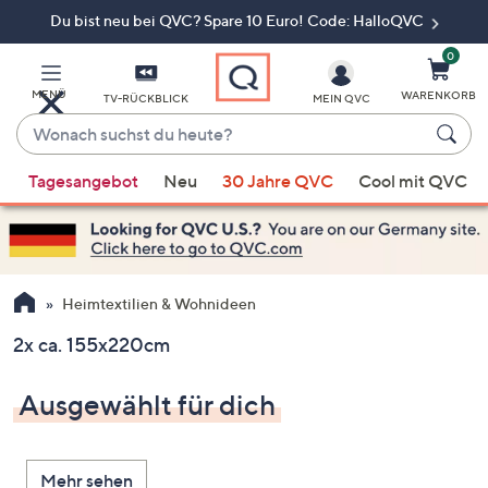
Du bist neu bei QVC? Spare 10 Euro! Code: HalloQVC
Zum
Hauptinhalt
springen
0
MENÜ
WARENKORB
TV-RÜCKBLICK
MEIN QVC
Wonach
suchst
Wenn
du
Tagesangebot
Neu
30 Jahre QVC
Cool mit QVC
Vorschläge
heute?
verfügbar
sind,
verwenden
Sie
Heimtextilien & Wohnideen
die
2x ca. 155x220cm
Pfeiltasten
nach
Ausgewählt für dich
oben
und
nach
Mehr sehen
unten