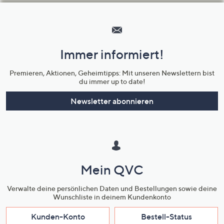
Hilfeseiten,
Service
und
Immer informiert!
Unternehmensinformationen
Premieren, Aktionen, Geheimtipps: Mit unseren Newslettern bist
du immer up to date!
Newsletter abonnieren
Mein QVC
Verwalte deine persönlichen Daten und Bestellungen sowie deine
Wunschliste in deinem Kundenkonto
Kunden-Konto
Bestell-Status