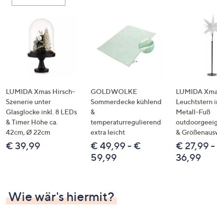
oder
wischen
Sie
auf
Touch-
Geräten
nach
links
LUMIDA Xmas Hirsch-
GOLDWOLKE
LUMIDA Xmas
bzw.
Szenerie unter
Sommerdecke kühlend
Leuchtstern i
Glasglocke inkl. 8 LEDs
&
Metall-Fuß
rechts,
& Timer Höhe ca.
temperaturregulierend
outdoorgeeig
um
42cm, Ø 22cm
extra leicht
& Größenaus
diese
€ 39,99
€ 49,99 - €
€ 27,99 -
anzuzeigen.
59,99
36,99
Wie wär's hiermit?