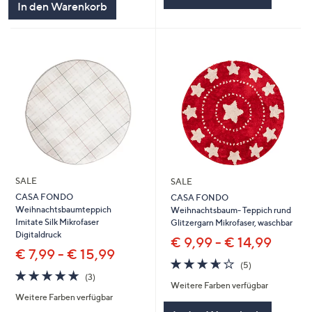
In den Warenkorb
SALE
SALE
CASA FONDO
CASA FONDO
Weihnachtsbaumteppich
Weihnachtsbaum- Teppich rund
Imitate Silk Mikrofaser
Glitzergarn Mikrofaser, waschbar
Digitaldruck
€ 9,99 - € 14,99
€ 7,99 - € 15,99
3.6
5
(5)
4.7
3
von
Bewertungen
(3)
Weitere Farben verfügbar
von
Bewertungen
5
Weitere Farben verfügbar
5