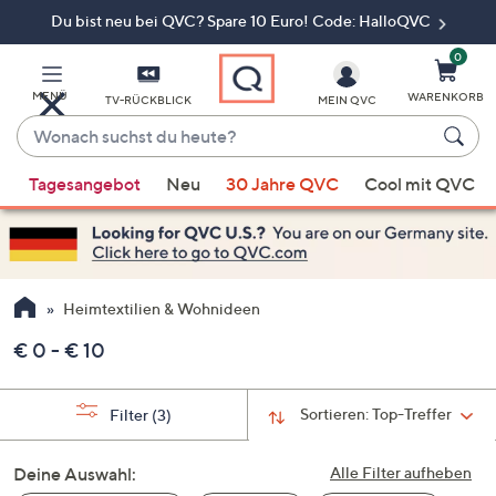
Du bist neu bei QVC? Spare 10 Euro! Code: HalloQVC
Zum
Hauptinhalt
springen
0
MENÜ
WARENKORB
TV-RÜCKBLICK
MEIN QVC
Wonach
suchst
Wenn
du
Tagesangebot
Neu
30 Jahre QVC
Cool mit QVC
Vorschläge
heute?
verfügbar
sind,
verwenden
Sie
Heimtextilien & Wohnideen
die
€ 0 - € 10
Pfeiltasten
nach
oben
Sortieren:
Top-Treffer
Filter
(3)
und
nach
Deine Auswahl:
Alle Filter aufheben
unten