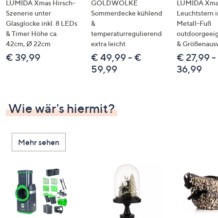
LUMIDA Xmas Hirsch-
GOLDWOLKE
LUMIDA Xmas
Szenerie unter
Sommerdecke kühlend
Leuchtstern i
Glasglocke inkl. 8 LEDs
&
Metall-Fuß
& Timer Höhe ca.
temperaturregulierend
outdoorgeeig
42cm, Ø 22cm
extra leicht
& Größenaus
€ 39,99
€ 49,99 - €
€ 27,99 -
59,99
36,99
Wie wär's hiermit?
Mehr sehen