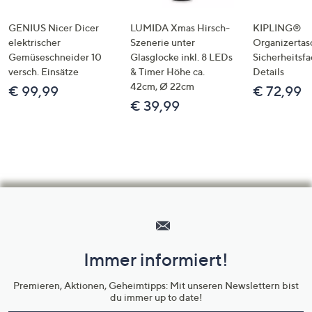
GENIUS Nicer Dicer
LUMIDA Xmas Hirsch-
KIPLING®
elektrischer
Szenerie unter
Organizertas
Gemüseschneider 10
Glasglocke inkl. 8 LEDs
Sicherheitsf
versch. Einsätze
& Timer Höhe ca.
Details
42cm, Ø 22cm
€ 99,99
€ 72,99
€ 39,99
Hilfeseiten,
Service
und
Immer informiert!
Unternehmensinformationen
Premieren, Aktionen, Geheimtipps: Mit unseren Newslettern bist
du immer up to date!