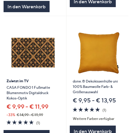
In den Warenkorb
In den Warenkorb
Zuletzt im TV
done.® Dekokissenhülle uni
100% Baumwolle Farb- &
CASA FONDO 1 Fußmatte
Größenauswahl
Blumenmotiv Digitaldruck
Kokos-Optik
€ 9,95 - € 13,95
€ 9,99 - € 11,99
5.0
1
(1)
von
Bewertungen
--33%
€ 14,99 - € 19,99
Weitere Farben verfügbar
5
5.0
1
(1)
von
Bewertungen
In den Warenkorb
5