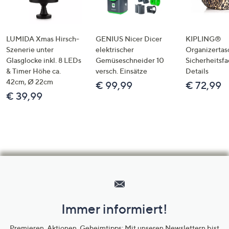
LUMIDA Xmas Hirsch-
GENIUS Nicer Dicer
KIPLING®
Szenerie unter
elektrischer
Organizertas
Glasglocke inkl. 8 LEDs
Gemüseschneider 10
Sicherheitsf
& Timer Höhe ca.
versch. Einsätze
Details
42cm, Ø 22cm
€ 99,99
€ 72,99
€ 39,99
Hilfeseiten,
Service
und
Immer informiert!
Unternehmensinformationen
Premieren, Aktionen, Geheimtipps: Mit unseren Newslettern bist