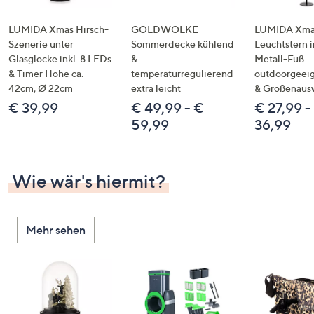
LUMIDA Xmas Hirsch-
GOLDWOLKE
LUMIDA Xmas
Szenerie unter
Sommerdecke kühlend
Leuchtstern i
Glasglocke inkl. 8 LEDs
&
Metall-Fuß
& Timer Höhe ca.
temperaturregulierend
outdoorgeeig
42cm, Ø 22cm
extra leicht
& Größenaus
€ 39,99
€ 49,99 - €
€ 27,99 -
59,99
36,99
Wie wär's hiermit?
Mehr sehen