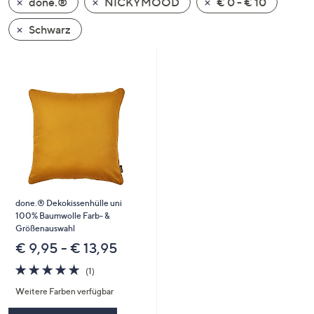
done.®
NICKYMOOD
€ 0 - € 10
oder
wischen
Schwarz
Sie
auf
Touch-
Geräten
nach
links
bzw.
rechts,
um
diese
done.® Dekokissenhülle uni
anzuzeigen.
100% Baumwolle Farb- &
Größenauswahl
€ 9,95 - € 13,95
5.0
1
(1)
von
Bewertungen
Weitere Farben verfügbar
5