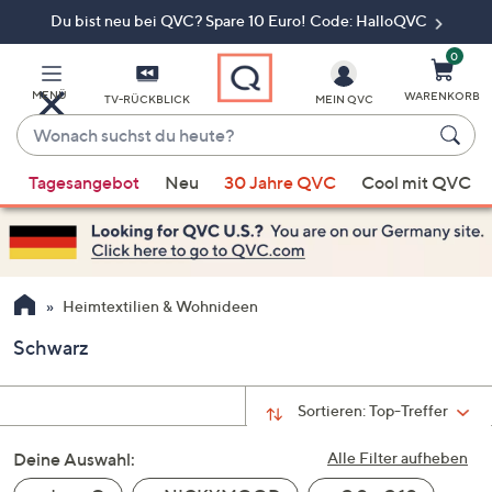
Du bist neu bei QVC? Spare 10 Euro! Code: HalloQVC
Zum
Hauptinhalt
springen
0
MENÜ
WARENKORB
TV-RÜCKBLICK
MEIN QVC
Wonach
suchst
Wenn
du
Tagesangebot
Neu
30 Jahre QVC
Cool mit QVC
Vorschläge
heute?
verfügbar
sind,
verwenden
Sie
Heimtextilien & Wohnideen
die
Schwarz
Pfeiltasten
nach
oben
Sortieren:
Top-Treffer
und
Deine Auswahl:
nach
Alle Filter aufheben
unten