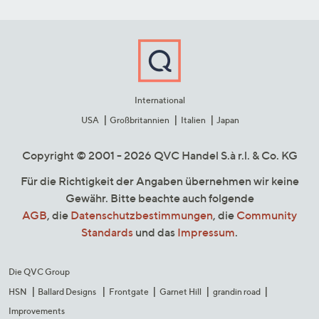
International
USA
Großbritannien
Italien
Japan
Copyright © 2001 - 2026 QVC Handel S.à r.l. & Co. KG
Für die Richtigkeit der Angaben übernehmen wir keine
Gewähr. Bitte beachte auch folgende
AGB
, die
Datenschutzbestimmungen
, die
Community
Standards
und das
Impressum
.
Die QVC Group
HSN
Ballard Designs
Frontgate
Garnet Hill
grandin road
Improvements