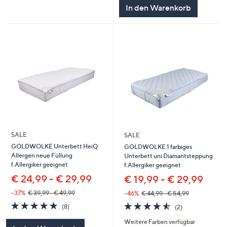
5
In den Warenkorb
SALE
SALE
GOLDWOLKE Unterbett HeiQ
GOLDWOLKE 1 farbiges
Allergen neue Füllung
Unterbett uni Diamantsteppung
f.Allergiker geeignet
f.Allergiker geeignet
€ 24,99 - € 29,99
€ 19,99 - € 29,99
--37%
€ 39,99 - € 49,99
--46%
€ 44,99 - € 54,99
4.9
8
4.5
2
(8)
(2)
von
Bewertungen
von
Bewertungen
Weitere Farben verfügbar
5
5