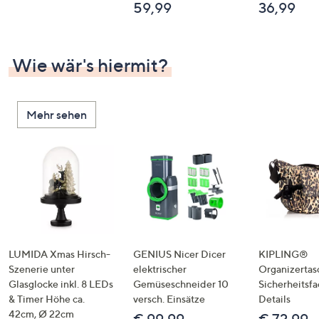
59,99
36,99
Wie wär's hiermit?
Mehr sehen
LUMIDA Xmas Hirsch-
GENIUS Nicer Dicer
KIPLING®
Szenerie unter
elektrischer
Organizertas
Glasglocke inkl. 8 LEDs
Gemüseschneider 10
Sicherheitsf
& Timer Höhe ca.
versch. Einsätze
Details
42cm, Ø 22cm