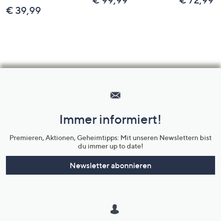
€ 99,99
€ 72,99
€ 39,99
Hilfeseiten,
Service
und
Immer informiert!
Unternehmensinformationen
Premieren, Aktionen, Geheimtipps: Mit unseren Newslettern bist
du immer up to date!
Newsletter abonnieren