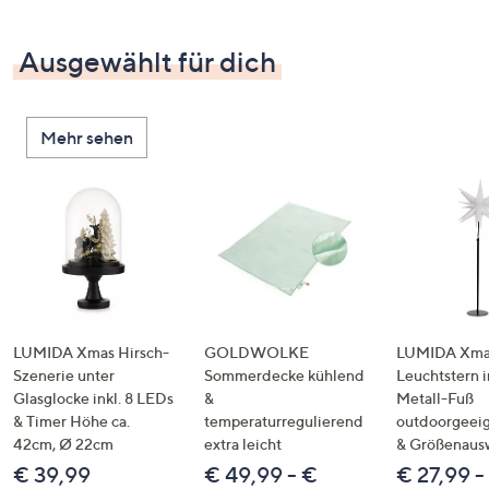
Ausgewählt für dich
Mehr sehen
LUMIDA Xmas Hirsch-
GOLDWOLKE
LUMIDA Xmas
Szenerie unter
Sommerdecke kühlend
Leuchtstern i
Glasglocke inkl. 8 LEDs
&
Metall-Fuß
& Timer Höhe ca.
temperaturregulierend
outdoorgeeig
42cm, Ø 22cm
extra leicht
& Größenaus
€ 39,99
€ 49,99 - €
€ 27,99 -