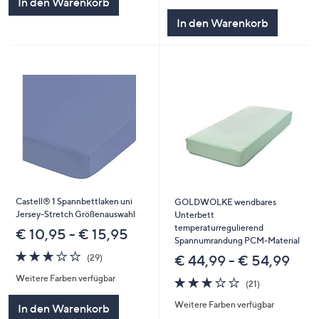
In den Warenkorb
In den Warenkorb
Castell® 1 Spannbettlaken uni
GOLDWOLKE wendbares
Jersey-Stretch Größenauswahl
Unterbett
temperaturregulierend
€ 10,95 - € 15,95
Spannumrandung PCM-Material
3.1
29
€ 44,99 - € 54,99
(29)
von
Bewertungen
Weitere Farben verfügbar
5
3.0
21
(21)
von
Bewertungen
Weitere Farben verfügbar
5
In den Warenkorb