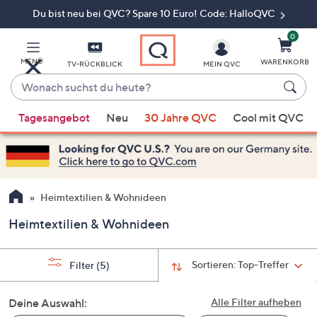
Du bist neu bei QVC? Spare 10 Euro! Code: HalloQVC
Zum
Hauptinhalt
springen
0
MENÜ
WARENKORB
TV-RÜCKBLICK
MEIN QVC
Wonach
suchst
Wenn
du
Tagesangebot
Neu
30 Jahre QVC
Cool mit QVC
Vorschläge
heute?
verfügbar
sind,
verwenden
Sie
Heimtextilien & Wohnideen
die
Heimtextilien & Wohnideen
Pfeiltasten
nach
oben
Sortieren:
Top-Treffer
Filter
(5)
und
nach
Deine Auswahl:
Alle Filter aufheben
unten