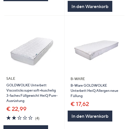
In den Warenkorb
SALE
B-WARE
GOLDWOLKE Unterbett
B-Ware GOLDWOLKE
Viscosticks super soft+kuschelig
Unterbett HeiQ Allergen neue
3-faches Füllgewicht HeiQ Pure-
Füllung
Ausrüstung
€ 17,62
€ 22,99
In den Warenkorb
2.2
4
(4)
von
Bewertungen
5