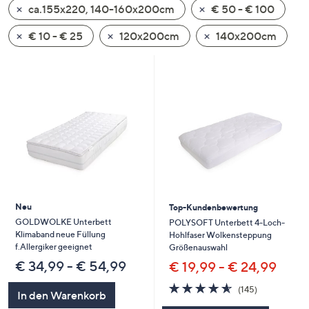
ca.155x220, 140-160x200cm
€ 50 - € 100
oder
wischen
€ 10 - € 25
120x200cm
140x200cm
Sie
auf
Touch-
Geräten
nach
links
bzw.
rechts,
um
diese
Neu
Top-Kundenbewertung
anzuzeigen.
GOLDWOLKE Unterbett
POLYSOFT Unterbett 4-Loch-
Klimaband neue Füllung
Hohlfaser Wolkensteppung
f.Allergiker geeignet
Größenauswahl
€ 34,99 - € 54,99
€ 19,99 - € 24,99
4.6
145
(145)
In den Warenkorb
von
Bewertungen