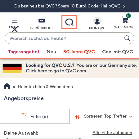
Du bist neu bei QVC? Spare 10 Euro! Code: HalloQVC
Zum
Hauptinhalt
springen
0
MENÜ
WARENKORB
TV-RÜCKBLICK
MEIN QVC
Wonach
suchst
Wenn
du
Tagesangebot
Neu
30 Jahre QVC
Cool mit QVC
Vorschläge
heute?
verfügbar
sind,
verwenden
Sie
Heimtextilien & Wohnideen
die
Angebotspreise
Pfeiltasten
nach
oben
Sortieren:
Top-Treffer
Filter
(6)
und
nach
Deine Auswahl:
Alle Filter aufheben
unten