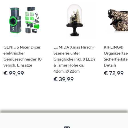
GENIUS Nicer Dicer
LUMIDA Xmas Hirsch-
KIPLING®
elektrischer
Szenerie unter
Organizertas
Gemüseschneider 10
Glasglocke inkl. 8 LEDs
Sicherheitsf
versch. Einsätze
& Timer Höhe ca.
Details
42cm, Ø 22cm
€ 99,99
€ 72,99
€ 39,99
Hilfeseiten,
Service