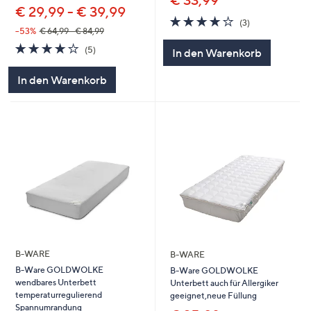
€ 33,99
€ 29,99 - € 39,99
4.0
3
(3)
von
Bewertungen
--53%
€ 64,99 - € 84,99
5
4.2
5
(5)
In den Warenkorb
von
Bewertungen
5
In den Warenkorb
B-WARE
B-WARE
B-Ware GOLDWOLKE
B-Ware GOLDWOLKE
wendbares Unterbett
Unterbett auch für Allergiker
temperaturregulierend
geeignet,neue Füllung
Spannumrandung