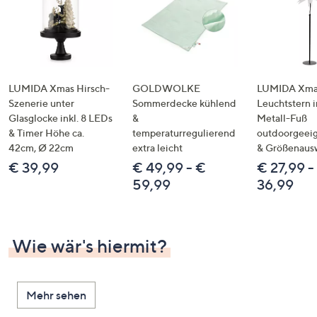
LUMIDA Xmas Hirsch-
GOLDWOLKE
LUMIDA Xmas
Szenerie unter
Sommerdecke kühlend
Leuchtstern i
Glasglocke inkl. 8 LEDs
&
Metall-Fuß
& Timer Höhe ca.
temperaturregulierend
outdoorgeeig
42cm, Ø 22cm
extra leicht
& Größenaus
€ 39,99
€ 49,99 - €
€ 27,99 -
59,99
36,99
Wie wär's hiermit?
Mehr sehen