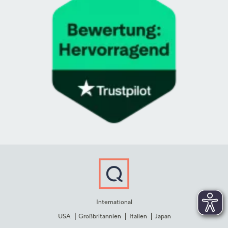
International
USA
Großbritannien
Italien
Japan