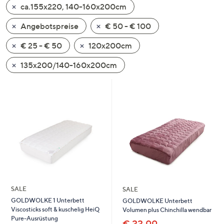
ca.155x220, 140-160x200cm
oder
wischen
Angebotspreise
€ 50 - € 100
Sie
auf
€ 25 - € 50
120x200cm
Touch-
135x200/140-160x200cm
Geräten
nach
links
bzw.
rechts,
um
diese
anzuzeigen.
SALE
SALE
GOLDWOLKE 1 Unterbett
GOLDWOLKE Unterbett
Viscosticks soft & kuschelig HeiQ
Volumen plus Chinchilla wendbar
Pure-Ausrüstung