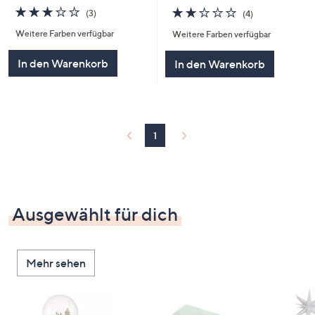
3.0
3
2.0
4
(3)
(4)
von
Bewertungen
von
Bewertungen
Weitere Farben verfügbar
Weitere Farben verfügbar
5
5
In den Warenkorb
In den Warenkorb
1
Ausgewählt für dich
Mehr sehen