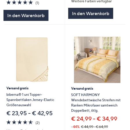
Weitere Farben verfügbar
5.0
1
5
(1)
von
Bewertungen
5
In den Warenkorb
In den Warenkorb
Versand gratis
Versand gratis
biberna® 1 uni Topper-
SOFT HARMONY
Spannbettlaken Jersey-Elastic
Wendebettwäsche Streifen mit
Größenauswahl
Ranken Mikrofaser samtweich
Doppelbett, 6tlg.
€ 23,95 - € 42,95
€ 24,99 - € 34,99
4.5
2
(2)
von
Bewertungen
--44%
€ 44,99 - € 64,99