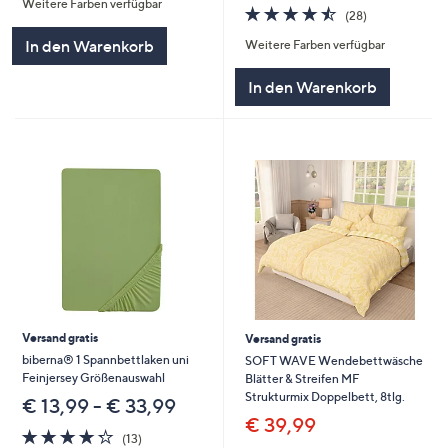
Weitere Farben verfügbar
5
4.5
28
(28)
von
Bewertungen
In den Warenkorb
Weitere Farben verfügbar
5
In den Warenkorb
Versand gratis
Versand gratis
biberna® 1 Spannbettlaken uni
SOFT WAVE Wendebettwäsche
Feinjersey Größenauswahl
Blätter & Streifen MF
Strukturmix Doppelbett, 8tlg.
€ 13,99 - € 33,99
€ 39,99
4.2
13
(13)