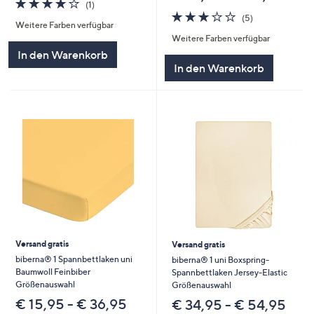
4.0
1
(1)
von
Bewertungen
3.2
5
(5)
Weitere Farben verfügbar
5
von
Bewertungen
Weitere Farben verfügbar
5
In den Warenkorb
In den Warenkorb
Versand gratis
Versand gratis
biberna® 1 Spannbettlaken uni
biberna® 1 uni Boxspring-
Baumwoll Feinbiber
Spannbettlaken Jersey-Elastic
Größenauswahl
Größenauswahl
€ 15,95 - € 36,95
€ 34,95 - € 54,95