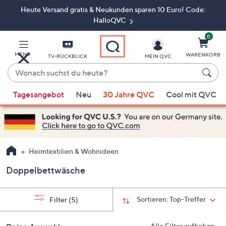
Heute Versand gratis & Neukunden sparen 10 Euro! Code:
Zum
Hauptinhalt
HalloQVC
springen
0
MENÜ
WARENKORB
TV-RÜCKBLICK
MEIN QVC
Wonach
suchst
Wenn
du
Tagesangebot
Neu
30 Jahre QVC
Cool mit QVC
Vorschläge
heute?
verfügbar
sind,
verwenden
Sie
Heimtextilien & Wohnideen
die
Doppelbettwäsche
Pfeiltasten
nach
oben
Sortieren:
Top-Treffer
Filter
(5)
und
nach
Alle Filter aufheben