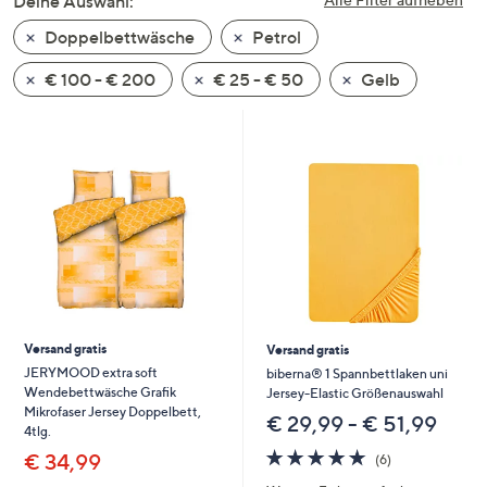
Deine Auswahl:
unten
Doppelbettwäsche
Petrol
oder
wischen
€ 100 - € 200
€ 25 - € 50
Gelb
Sie
auf
Touch-
Geräten
nach
links
bzw.
rechts,
um
diese
Versand gratis
Versand gratis
anzuzeigen.
JERYMOOD extra soft
biberna® 1 Spannbettlaken uni
Wendebettwäsche Grafik
Jersey-Elastic Größenauswahl
Mikrofaser Jersey Doppelbett,
€ 29,99 - € 51,99
4tlg.
4.7
6
€ 34,99
(6)
von
Bewertungen