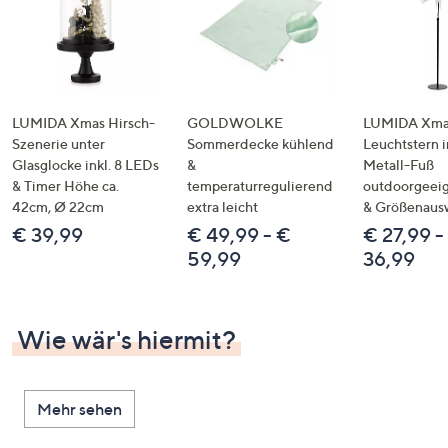
LUMIDA Xmas Hirsch-
GOLDWOLKE
LUMIDA Xmas
Szenerie unter
Sommerdecke kühlend
Leuchtstern i
Glasglocke inkl. 8 LEDs
&
Metall-Fuß
& Timer Höhe ca.
temperaturregulierend
outdoorgeeig
42cm, Ø 22cm
extra leicht
& Größenaus
€ 39,99
€ 49,99 - €
€ 27,99 -
59,99
36,99
Wie wär's hiermit?
Mehr sehen