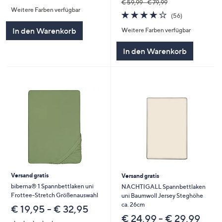
von
Bewertungen
€ 59,99 - € 79,99
Weitere Farben verfügbar
5
4.1
56
(56)
von
Bewertungen
In den Warenkorb
Weitere Farben verfügbar
5
In den Warenkorb
Versand gratis
Versand gratis
biberna® 1 Spannbettlaken uni
NACHTIGALL Spannbettlaken
Frottee-Stretch Größenauswahl
uni Baumwoll Jersey Steghöhe
ca. 26cm
€ 19,95 - € 32,95
€ 24,99 - € 29,99