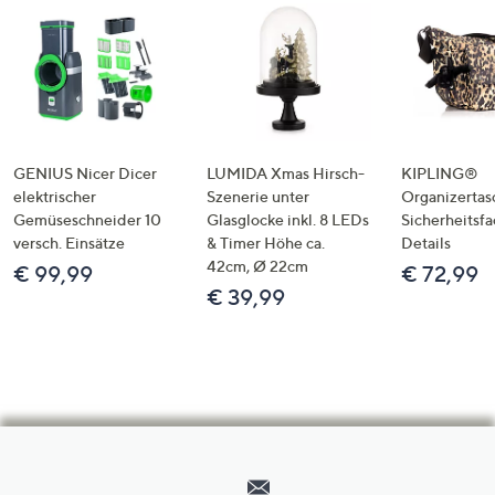
GENIUS Nicer Dicer
LUMIDA Xmas Hirsch-
KIPLING®
elektrischer
Szenerie unter
Organizertas
Gemüseschneider 10
Glasglocke inkl. 8 LEDs
Sicherheitsf
versch. Einsätze
& Timer Höhe ca.
Details
42cm, Ø 22cm
€ 99,99
€ 72,99
€ 39,99
Hilfeseiten,
Service