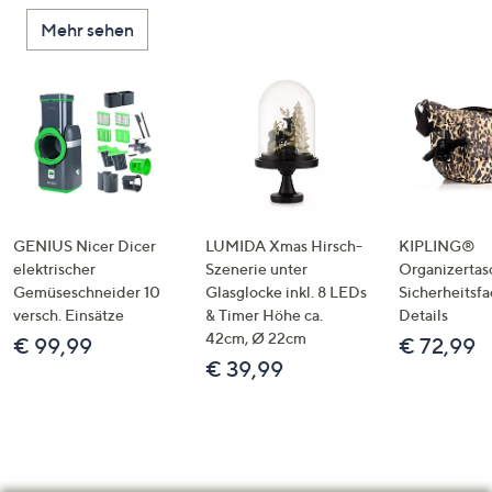
Mehr sehen
GENIUS Nicer Dicer
LUMIDA Xmas Hirsch-
KIPLING®
elektrischer
Szenerie unter
Organizertas
Gemüseschneider 10
Glasglocke inkl. 8 LEDs
Sicherheitsf
versch. Einsätze
& Timer Höhe ca.
Details
42cm, Ø 22cm
€ 99,99
€ 72,99
€ 39,99