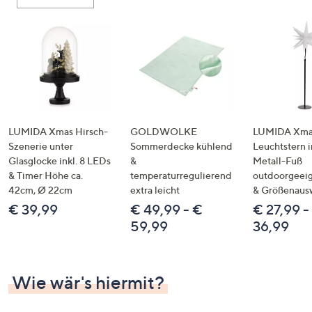
oder
wischen
Sie
auf
Touch-
Geräten
nach
links
LUMIDA Xmas Hirsch-
GOLDWOLKE
LUMIDA Xmas
bzw.
Szenerie unter
Sommerdecke kühlend
Leuchtstern i
Glasglocke inkl. 8 LEDs
&
Metall-Fuß
rechts,
& Timer Höhe ca.
temperaturregulierend
outdoorgeeig
um
42cm, Ø 22cm
extra leicht
& Größenaus
diese
€ 39,99
€ 49,99 - €
€ 27,99 -
anzuzeigen.
59,99
36,99
Wie wär's hiermit?