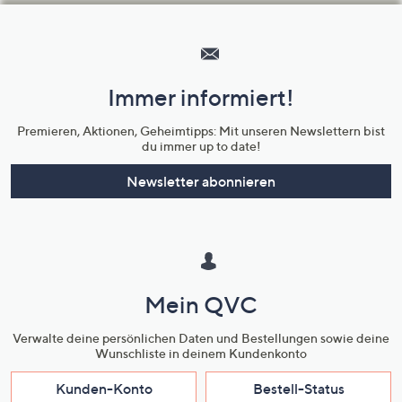
Hilfeseiten,
Service
und
Immer informiert!
Unternehmensinformationen
Premieren, Aktionen, Geheimtipps: Mit unseren Newslettern bist
du immer up to date!
Newsletter abonnieren
Mein QVC
Verwalte deine persönlichen Daten und Bestellungen sowie deine
Wunschliste in deinem Kundenkonto
Kunden-Konto
Bestell-Status