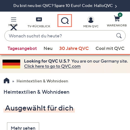
Du bist neu bei QVC? Spare 10 Euro! Code: HalloQVC
Zum
Hauptinhalt
springen
0
MENÜ
WARENKORB
TV-RÜCKBLICK
MEIN QVC
Wonach
suchst
Wenn
du
Tagesangebot
Neu
30 Jahre QVC
Cool mit QVC
Vorschläge
heute?
verfügbar
sind,
verwenden
Sie
Heimtextilien & Wohnideen
die
Heimtextilien & Wohnideen
Pfeiltasten
nach
Ausgewählt für dich
oben
und
nach
Mehr sehen
unten