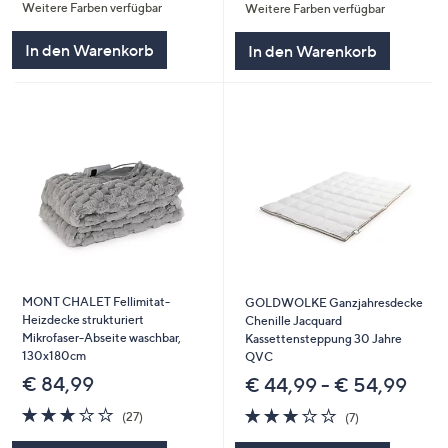
Weitere Farben verfügbar
Weitere Farben verfügbar
5
5
In den Warenkorb
In den Warenkorb
MONT CHALET Fellimitat-
GOLDWOLKE Ganzjahresdecke
Heizdecke strukturiert
Chenille Jacquard
Mikrofaser-Abseite waschbar,
Kassettensteppung 30 Jahre
130x180cm
QVC
€ 84,99
€ 44,99 - € 54,99
3.0
27
2.7
7
(27)
(7)
von
Bewertungen
von
Bewertungen
5
5