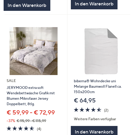
In den Warenkorb
In den Warenkorb
SALE
biberna® Wohndecke uni
Melange Baumwoll Flanell ca.
JERYMOOD extra soft
150x200cm
Wendebettwäsche Grafik mit
Blumen Mikrofaser Jersey
€ 64,95
Doppelbett, 8tlg.
4.5
2
(2)
€ 59,99 - € 72,99
von
Bewertungen
Weitere Farben verfügbar
5
--37%
€ 95,99 - € 115,99
4.5
4
(4)
In den Warenkorb
von
Bewertungen