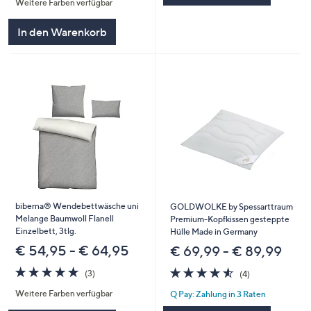
Weitere Farben verfügbar
5
In den Warenkorb
biberna® Wendebettwäsche uni
GOLDWOLKE by Spessarttraum
Melange Baumwoll Flanell
Premium-Kopfkissen gesteppte
Einzelbett, 3tlg.
Hülle Made in Germany
€ 54,95 - € 64,95
€ 69,99 - € 89,99
4.7
3
4.5
4
(3)
(4)
von
Bewertungen
von
Bewertungen
Weitere Farben verfügbar
Q Pay: Zahlung in 3 Raten
5
5