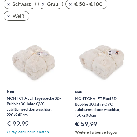
Schwarz
Grau
€ 50 - € 100
oder
wischen
Weiß
Sie
auf
Touch-
Geräten
nach
links
bzw.
rechts,
um
diese
Neu
Neu
anzuzeigen.
MONT CHALET Tagesdecke 3D-
MONT CHALET Plaid 3D-
Bubbles 30 Jahre QVC
Bubbles 30 Jahre QVC
Jubiläumsedition waschbar,
Jubiläumsedition waschbar,
220x240cm
150x200cm
€ 99,99
€ 59,99
Q Pay: Zahlung in 3 Raten
Weitere Farben verfügbar