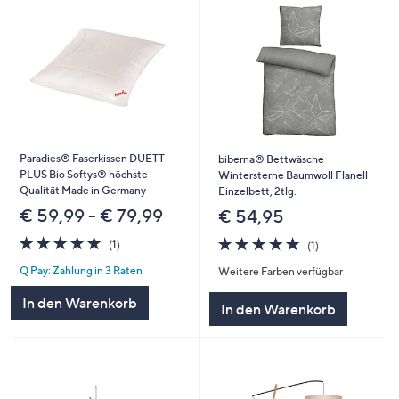
Paradies® Faserkissen DUETT
biberna® Bettwäsche
PLUS Bio Softys® höchste
Wintersterne Baumwoll Flanell
Qualität Made in Germany
Einzelbett, 2tlg.
€ 59,99 - € 79,99
€ 54,95
5.0
1
5.0
1
(1)
(1)
von
Bewertungen
von
Bewertungen
Q Pay: Zahlung in 3 Raten
Weitere Farben verfügbar
5
5
In den Warenkorb
In den Warenkorb