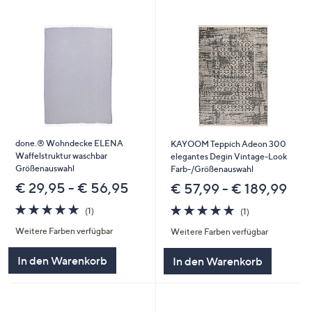
done.® Wohndecke ELENA
KAYOOM Teppich Adeon 300
Waffelstruktur waschbar
elegantes Degin Vintage-Look
Größenauswahl
Farb-/Größenauswahl
€ 29,95 - € 56,95
€ 57,99 - € 189,99
5.0
1
5.0
1
(1)
(1)
von
Bewertungen
von
Bewertungen
Weitere Farben verfügbar
Weitere Farben verfügbar
5
5
In den Warenkorb
In den Warenkorb