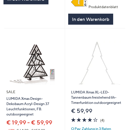
Produktdatenblatt
In den Warenkorb
SALE
LUMIDA Xmas XL-LED-
Tannenbaum freistehend 6h-
LUMIDA Xmas Design-
Timerfunktion outdoorgeeignet
Dekobaum Acryl-Design 37
Leuchtfunktionen, FB.
€ 59,99
outdoorgeeignet
3.8
4
(4)
€ 19,99 - € 59,99
von
Bewertungen
Q Pay: Zahlung in 3 Raten
5