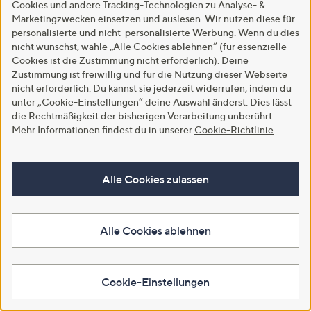
Cookies und andere Tracking-Technologien zu Analyse- &
Marketingzwecken einsetzen und auslesen. Wir nutzen diese für
personalisierte und nicht-personalisierte Werbung. Wenn du dies
nicht wünschst, wähle „Alle Cookies ablehnen“ (für essenzielle
done.® Wohndecke ELLA
KAYOOM Kurzflorteppich Dilan
Cookies ist die Zustimmung nicht erforderlich). Deine
Waffelstruktur 100% Baumwolle
300 weiche Haptik
Zustimmung ist freiwillig und für die Nutzung dieser Webseite
waschbar, 150x200cm
Farb-/Größenauswahl
nicht erforderlich. Du kannst sie jederzeit widerrufen, indem du
€ 56,95
€ 48,99 - € 129,99
unter „Cookie-Einstellungen“ deine Auswahl änderst. Dies lässt
die Rechtmäßigkeit der bisherigen Verarbeitung unberührt.
Weitere Farben verfügbar
Mehr Informationen findest du in unserer
Cookie-Richtlinie
.
In den Warenkorb
In den Warenkorb
Alle Cookies zulassen
Alle Cookies ablehnen
Cookie-Einstellungen