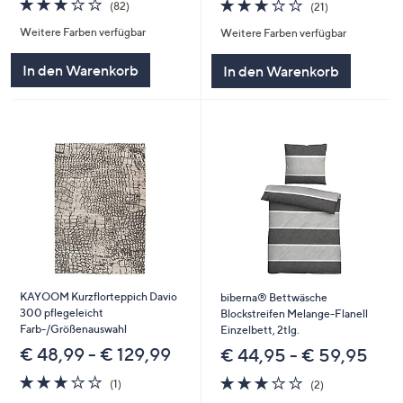
3.1
82
3.0
21
(82)
(21)
von
Bewertungen
von
Bewertungen
Weitere Farben verfügbar
Weitere Farben verfügbar
5
5
In den Warenkorb
In den Warenkorb
KAYOOM Kurzflorteppich Davio
biberna® Bettwäsche
300 pflegeleicht
Blockstreifen Melange-Flanell
Farb-/Größenauswahl
Einzelbett, 2tlg.
€ 48,99 - € 129,99
€ 44,95 - € 59,95
3.0
1
3.0
2
(1)
(2)
von
Bewertungen
von
Bewertungen