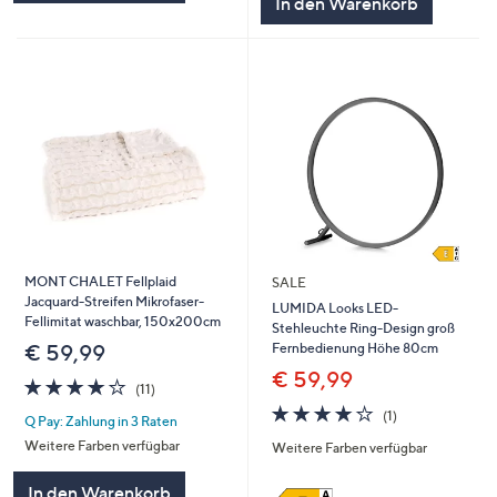
In den Warenkorb
MONT CHALET Fellplaid
SALE
Jacquard-Streifen Mikrofaser-
LUMIDA Looks LED-
Fellimitat waschbar, 150x200cm
Stehleuchte Ring-Design groß
Fernbedienung Höhe 80cm
€ 59,99
€ 59,99
4.0
11
(11)
von
Bewertungen
4.0
1
(1)
Q Pay: Zahlung in 3 Raten
5
von
Bewertungen
Weitere Farben verfügbar
Weitere Farben verfügbar
5
In den Warenkorb