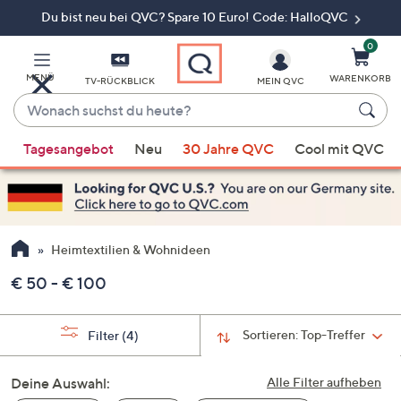
Du bist neu bei QVC? Spare 10 Euro! Code: HalloQVC
Zum
Hauptinhalt
springen
0
MENÜ
WARENKORB
TV-RÜCKBLICK
MEIN QVC
Wonach
suchst
Wenn
du
Tagesangebot
Neu
30 Jahre QVC
Cool mit QVC
Vorschläge
heute?
verfügbar
sind,
verwenden
Sie
Heimtextilien & Wohnideen
die
€ 50 - € 100
Pfeiltasten
nach
oben
Sortieren:
Top-Treffer
Filter
(4)
und
nach
Deine Auswahl:
Alle Filter aufheben
unten