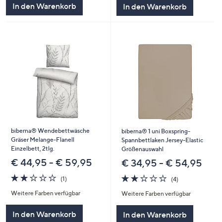
In den Warenkorb
In den Warenkorb
biberna® Wendebettwäsche
biberna® 1 uni Boxspring-
Gräser Melange-Flanell
Spannbettlaken Jersey-Elastic
Einzelbett, 2tlg.
Größenauswahl
€ 44,95 - € 59,95
€ 34,95 - € 54,95
2.0
1
2.0
4
(1)
(4)
von
Bewertungen
von
Bewertungen
Weitere Farben verfügbar
Weitere Farben verfügbar
5
5
In den Warenkorb
In den Warenkorb