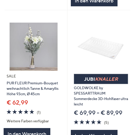
In den Warenkorb
SALE
JUBI
KNALLER
PUR FLEUR Premium-Bouquet
GOLDWOLKE by
weihnachtlich Tanne & Amaryllis
SPESSARTTRAUM
Höhe 93cm, Ø 45cm
Sommerdecke 3D-Hohlfaser ultra
€ 62,99
leicht
5.0
1
€ 69,99 - € 89,99
(1)
von
Bewertungen
4.8
5
Weitere Farben verfügbar
5
(5)
von
Bewertungen
5
In den Warenkorb