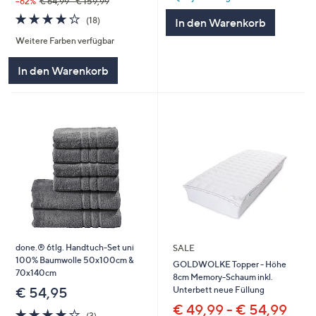
--62%
€ 64,99 - € 159,99
3.8
18
(18)
In den Warenkorb
von
Bewertungen
Weitere Farben verfügbar
5
In den Warenkorb
done.® 6tlg. Handtuch-Set uni
SALE
100% Baumwolle 50x100cm &
GOLDWOLKE Topper - Höhe
70x140cm
8cm Memory-Schaum inkl.
Unterbett neue Füllung
€ 54,95
€ 49,99 - € 54,99
3.7
3
(3)