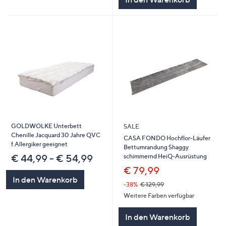
GOLDWOLKE Unterbett
SALE
Chenille Jacquard 30 Jahre QVC
CASA FONDO Hochflor-Läufer
f.Allergiker geeignet
Bettumrandung Shaggy
schimmernd HeiQ-Ausrüstung
€ 44,99 - € 54,99
€ 79,99
In den Warenkorb
-38%
€ 129,99
Weitere Farben verfügbar
In den Warenkorb