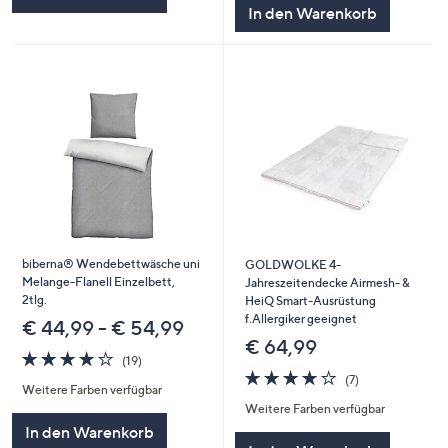
In den Warenkorb
biberna® Wendebettwäsche uni
GOLDWOLKE 4-
Melange-Flanell Einzelbett,
Jahreszeitendecke Airmesh- &
2tlg.
HeiQ Smart-Ausrüstung
f.Allergiker geeignet
€ 44,99 - € 54,99
€ 64,99
4.2
19
(19)
von
Bewertungen
4.1
7
(7)
Weitere Farben verfügbar
5
von
Bewertungen
Weitere Farben verfügbar
5
In den Warenkorb