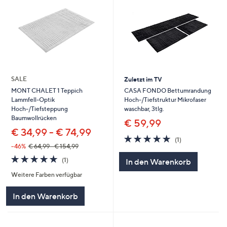
SALE
Zuletzt im TV
CASA FONDO Bettumrandung
MONT CHALET 1 Teppich
Hoch-/Tiefstruktur Mikrofaser
Lammfell-Optik
waschbar, 3tlg.
Hoch-/Tiefsteppung
Baumwollrücken
€ 59,99
€ 34,99 - € 74,99
5.0
1
(1)
von
Bewertungen
--46%
€ 64,99 - € 154,99
5
5.0
1
(1)
In den Warenkorb
von
Bewertungen
Weitere Farben verfügbar
5
In den Warenkorb