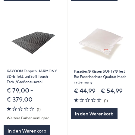
KAYOOM Teppich HARMONY
Paradies® Kissen SOFTY® fest
3D-Effekt, uni Soft Touch
Bio Faser höchste Qualität Made
Farb-/Größenauswahl
in Germany
€ 79,00 -
€ 44,99 - € 54,99
€ 379,00
1.0
1
(1)
von
Bewertungen
1.0
1
(1)
5
In den Warenkorb
von
Bewertungen
Weitere Farben verfügbar
5
In den Warenkorb