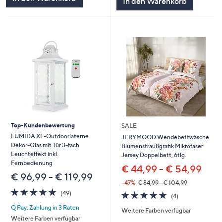
In den Warenkorb
Top-Kundenbewertung
SALE
LUMIDA XL-Outdoorlaterne
JERYMOOD Wendebettwäsche
Dekor-Glas mit Tür 3-fach
Blumenstraußgrafik Mikrofaser
Leuchteffekt inkl.
Jersey Doppelbett, 6tlg.
Fernbedienung
€ 44,99 - € 54,99
€ 96,99 - € 119,99
--47%
€ 84,99 - € 104,99
4.8
49
4.8
4
(49)
(4)
von
Bewertungen
von
Bewertungen
Q Pay: Zahlung in 3 Raten
5
Weitere Farben verfügbar
5
Weitere Farben verfügbar