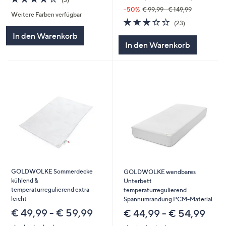
von
Bewertungen
--50%
€ 99,99 - € 149,99
Weitere Farben verfügbar
5
3.2
23
(23)
von
Bewertungen
In den Warenkorb
5
In den Warenkorb
GOLDWOLKE Sommerdecke
GOLDWOLKE wendbares
kühlend &
Unterbett
temperaturregulierend extra
temperaturregulierend
leicht
Spannumrandung PCM-Material
€ 49,99 - € 59,99
€ 44,99 - € 54,99