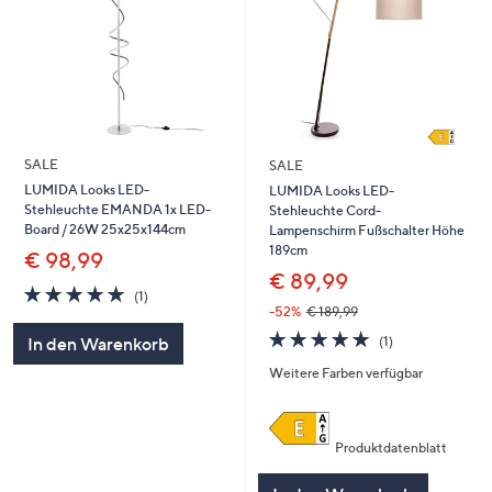
SALE
SALE
LUMIDA Looks LED-
LUMIDA Looks LED-
Stehleuchte EMANDA 1x LED-
Stehleuchte Cord-
Board / 26W 25x25x144cm
Lampenschirm Fußschalter Höhe
189cm
€ 98,99
€ 89,99
5.0
1
(1)
von
Bewertungen
-52%
€ 189,99
5
5.0
1
(1)
In den Warenkorb
von
Bewertungen
Weitere Farben verfügbar
5
Produktdatenblatt