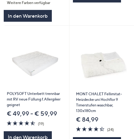
Weitere Farben verfügbar
5
In den Warenkorb
POLYSOFT Unterbett trennbar
MONT CHALET Fellimitat-
mit RV neue Füllung f.Allergiker
Heizdecke uni Hochflor 9
geignet
Timerstufen waschbar,
130x180cm
€ 49,99 - € 59,99
€ 84,99
4.5
19
(19)
von
Bewertungen
4.3
24
(24)
5
von
Bewertungen
In den Warenkorb
5