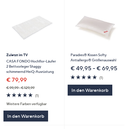
Zuletzt im TV
Paradies® Kissen Softy
Antiallergo® Größenauswahl
CASA FONDO Hochflor-Läufer
2 Bettvorleger Shaggy
€ 49,95 - € 69,95
schimmernd HeiQ-Ausrüstung
5.0
1
(1)
€ 79,99
von
Bewertungen
5
€ 99,99 - € 129,99
In den Warenkorb
5.0
1
(1)
von
Bewertungen
Weitere Farben verfügbar
5
In den Warenkorb