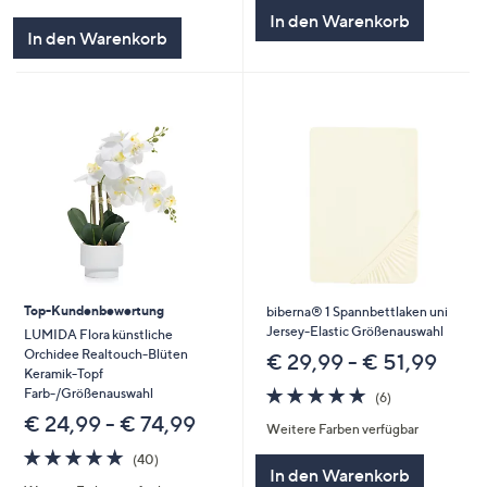
In den Warenkorb
In den Warenkorb
Top-Kundenbewertung
biberna® 1 Spannbettlaken uni
Jersey-Elastic Größenauswahl
LUMIDA Flora künstliche
Orchidee Realtouch-Blüten
€ 29,99 - € 51,99
Keramik-Topf
4.7
6
Farb-/Größenauswahl
(6)
von
Bewertungen
€ 24,99 - € 74,99
Weitere Farben verfügbar
5
4.8
40
(40)
In den Warenkorb
von
Bewertungen