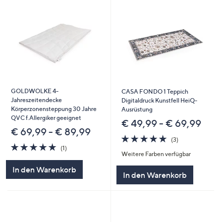
GOLDWOLKE 4-
CASA FONDO 1 Teppich
Jahreszeitendecke
Digitaldruck Kunstfell HeiQ-
Körperzonensteppung 30 Jahre
Ausrüstung
QVC f.Allergiker geeignet
€ 49,99 - € 69,99
€ 69,99 - € 89,99
5.0
3
(3)
5.0
1
von
Bewertungen
(1)
Weitere Farben verfügbar
von
Bewertungen
5
5
In den Warenkorb
In den Warenkorb