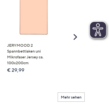
Scroll
Right
JERYMOOD 2
LUMIDA Flora künstlich
Spannbettlaken uni
Orchidee Realtouch-Blü
Mikrofaser Jersey ca.
Keramik-Topf
100x200cm
Farb-/Größenauswahl
€ 29,99
€ 24,99 - € 74,99
Mehr sehen