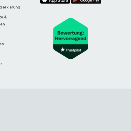
tserklärung
te &
ten
en
ur