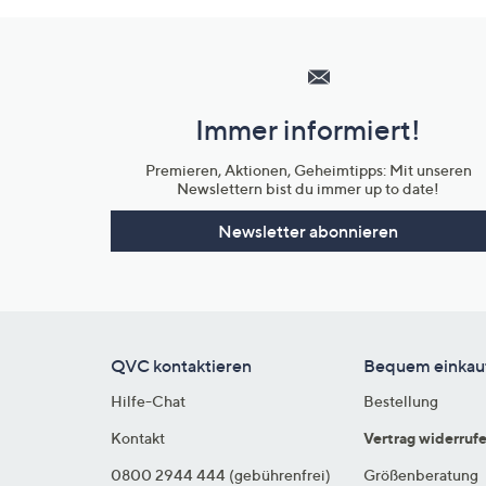
Hilfeseiten,
Service
und
Immer informiert!
Unternehmensinformationen
Premieren, Aktionen, Geheimtipps: Mit unseren
Newslettern bist du immer up to date!
Newsletter abonnieren
QVC kontaktieren
Bequem einkau
Hilfe-Chat
Bestellung
Kontakt
Vertrag widerruf
0800 2944 444 (gebührenfrei)
Größenberatung