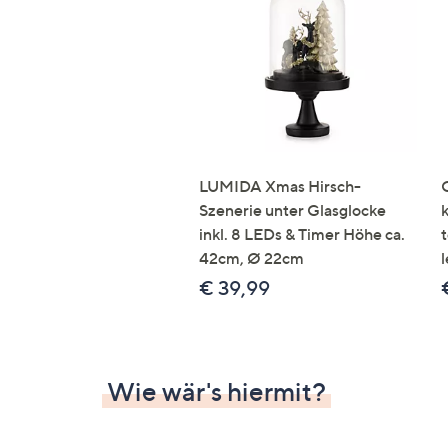
Si
au
T
G
n
li
b
re
LUMIDA Xmas Hirsch-
u
Szenerie unter Glasglocke
di
inkl. 8 LEDs & Timer Höhe ca.
an
42cm, Ø 22cm
l
€ 39,99
Wie wär's hiermit?