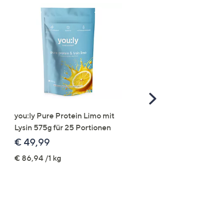
Scroll
Right
you:ly Pure Protein Limo mit
STRANDFEIN Punto-Ho
Lysin 575g für 25 Portionen
elastisch Rundumdehnb
Logo-Stickerei weites B
€ 49,99
€ 109,99
€ 86,94 /1 kg