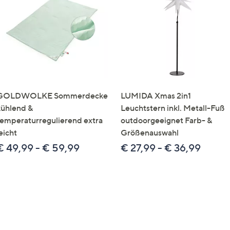
e
f
ouch-
eräten
ach
nks
zw.
chts,
GOLDWOLKE Sommerdecke
LUMIDA Xmas 2in1
m
kühlend &
Leuchtstern inkl. Metall-Fuß
ese
temperaturregulierend extra
outdoorgeeignet Farb- &
zuzeigen.
eicht
Größenauswahl
€ 49,99 - € 59,99
€ 27,99 - € 36,99