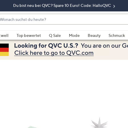
Du bist neu bei QVC? Spare 10 Euro! Code: HalloQVC
onach
chst
enn
u
rschläge
:well
Top bewertet
Q Sale
Mode
Beauty
Schmuck
eute?
rfügbar
nd,
erwenden
e
e
eiltasten
ach
ben
nd
ach
nten
der
ischen