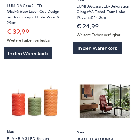
LUMIDA Casa 2 LED-
LUMIDA Casa LED-Dekoration
Glaskürbisse Laser-Cut-Design
Glasgefäß Eichel-Form Höhe
outdoorgeeignet Höhe 26cm &
19,5cm, Ø 14,3cm
29cm
€ 24,99
€ 39,99
Weitere Farben verfügbar
Weitere Farben verfügbar
In den Warenkorb
In den Warenkorb
Neu
Neu
ELAMBIA 3 LED-Kerzen
BODYFLEX LOUNGE