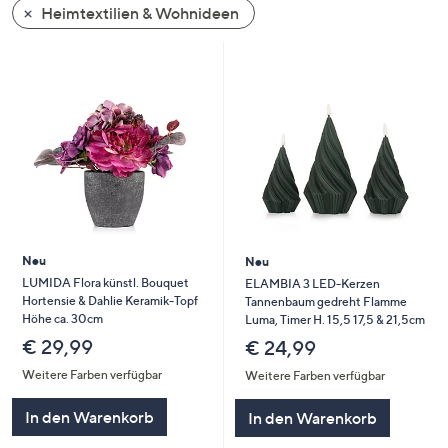
Heimtextilien & Wohnideen
oder
wischen
Sie
auf
Touch-
Geräten
nach
links
bzw.
rechts,
um
Neu
Neu
diese
LUMIDA Flora künstl. Bouquet
ELAMBIA 3 LED-Kerzen
Hortensie & Dahlie Keramik-Topf
Tannenbaum gedreht Flamme
anzuzeigen.
Höhe ca. 30cm
Luma, Timer H. 15,5 17,5 & 21,5cm
€ 29,99
€ 24,99
Weitere Farben verfügbar
Weitere Farben verfügbar
In den Warenkorb
In den Warenkorb