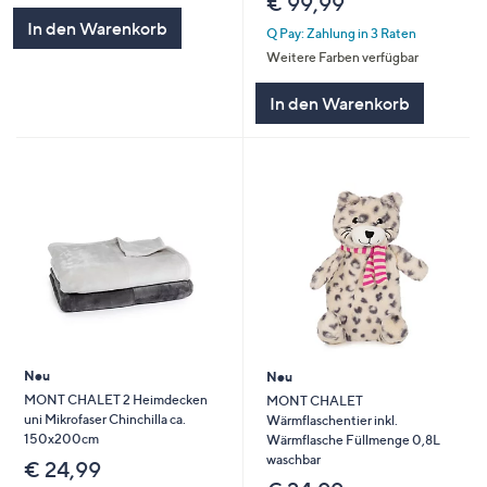
€ 99,99
In den Warenkorb
Q Pay: Zahlung in 3 Raten
Weitere Farben verfügbar
In den Warenkorb
Neu
Neu
MONT CHALET 2 Heimdecken
MONT CHALET
uni Mikrofaser Chinchilla ca.
Wärmflaschentier inkl.
150x200cm
Wärmflasche Füllmenge 0,8L
waschbar
€ 24,99