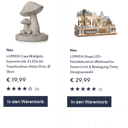
Neu
Neu
LUMIDA Casa Waldpilz-
LUMIDA Xmas LED-
Szenerie inkl. 8 LEDs 6h-
Holzdekoration Weihnachts-
Timerfunktion Höhe 21cm, Ø
Szene Licht & Bewegung Timer,
18cm
Designauswahl
€ 19,99
€ 29,99
3.7
3
5.0
1
(3)
(1)
von
Bewertungen
von
Bewertungen
5
5
In den Warenkorb
In den Warenkorb