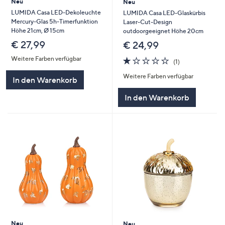
Neu
Neu
LUMIDA Casa LED-Dekoleuchte
LUMIDA Casa LED-Glaskürbis
Mercury-Glas 5h-Timerfunktion
Laser-Cut-Design
Höhe 21cm, Ø 15cm
outdoorgeeignet Höhe 20cm
€ 27,99
€ 24,99
1.0
1
Weitere Farben verfügbar
(1)
von
Bewertungen
Weitere Farben verfügbar
5
In den Warenkorb
In den Warenkorb
Neu
Neu