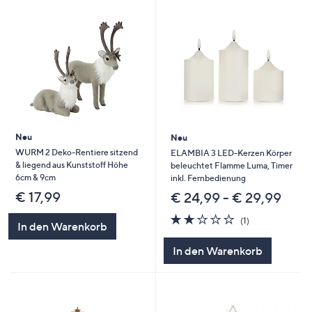
Neu
Neu
WURM 2 Deko-Rentiere sitzend
ELAMBIA 3 LED-Kerzen Körper
& liegend aus Kunststoff Höhe
beleuchtet Flamme Luma, Timer
6cm & 9cm
inkl. Fernbedienung
€ 17,99
€ 24,99 - € 29,99
2.0
1
(1)
In den Warenkorb
von
Bewertungen
5
In den Warenkorb