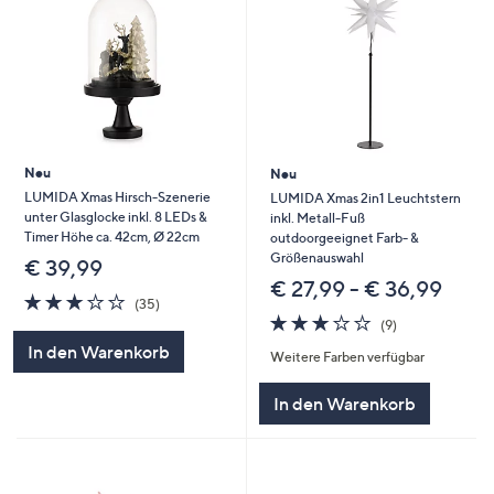
Neu
Neu
LUMIDA Xmas Hirsch-Szenerie
LUMIDA Xmas 2in1 Leuchtstern
unter Glasglocke inkl. 8 LEDs &
inkl. Metall-Fuß
Timer Höhe ca. 42cm, Ø 22cm
outdoorgeeignet Farb- &
Größenauswahl
€ 39,99
€ 27,99 - € 36,99
3.1
35
(35)
von
Bewertungen
2.8
9
(9)
5
von
Bewertungen
In den Warenkorb
Weitere Farben verfügbar
5
In den Warenkorb