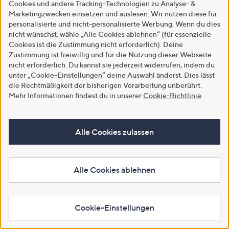
Cookies und andere Tracking-Technologien zu Analyse- &
Marketingzwecken einsetzen und auslesen. Wir nutzen diese für
personalisierte und nicht-personalisierte Werbung. Wenn du dies
LUMIDA Xmas Hirsch-
GOLDWOLKE
LUMIDA Xmas
nicht wünschst, wähle „Alle Cookies ablehnen“ (für essenzielle
Szenerie unter
Sommerdecke kühlend
Leuchtstern i
Cookies ist die Zustimmung nicht erforderlich). Deine
Glasglocke inkl. 8 LEDs
&
Metall-Fuß
Zustimmung ist freiwillig und für die Nutzung dieser Webseite
& Timer Höhe ca.
temperaturregulierend
outdoorgeeig
nicht erforderlich. Du kannst sie jederzeit widerrufen, indem du
42cm, Ø 22cm
extra leicht
& Größenaus
unter „Cookie-Einstellungen“ deine Auswahl änderst. Dies lässt
€ 39,99
€ 49,99 - €
€ 27,99 -
die Rechtmäßigkeit der bisherigen Verarbeitung unberührt.
Mehr Informationen findest du in unserer
Cookie-Richtlinie
.
59,99
36,99
Alle Cookies zulassen
Wie wär's hiermit?
Alle Cookies ablehnen
Mehr sehen
Cookie-Einstellungen