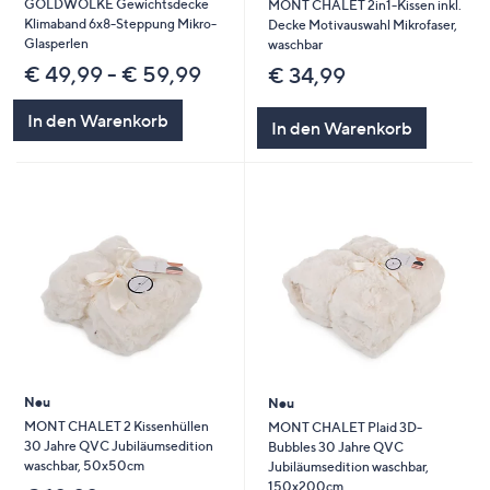
GOLDWOLKE Gewichtsdecke
MONT CHALET 2in1-Kissen inkl.
Klimaband 6x8-Steppung Mikro-
Decke Motivauswahl Mikrofaser,
Glasperlen
waschbar
€ 49,99 - € 59,99
€ 34,99
In den Warenkorb
In den Warenkorb
Neu
Neu
MONT CHALET 2 Kissenhüllen
MONT CHALET Plaid 3D-
30 Jahre QVC Jubiläumsedition
Bubbles 30 Jahre QVC
waschbar, 50x50cm
Jubiläumsedition waschbar,
150x200cm