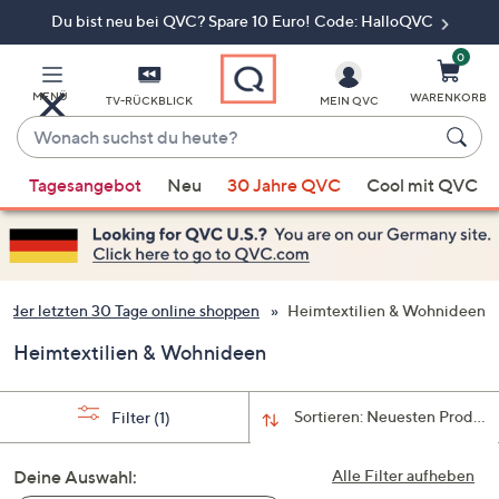
Du bist neu bei QVC? Spare 10 Euro! Code: HalloQVC
Zum
Hauptinhalt
springen
0
MENÜ
WARENKORB
TV-RÜCKBLICK
MEIN QVC
Wonach
suchst
Wenn
du
Tagesangebot
Neu
30 Jahre QVC
Cool mit QVC
Vorschläge
heute?
verfügbar
sind,
verwenden
Sie
 der letzten 30 Tage online shoppen
Heimtextilien & Wohnideen
die
Heimtextilien & Wohnideen
Pfeiltasten
nach
oben
Sortieren:
Neuesten Produkt
Filter
(1)
und
nach
Deine Auswahl:
Alle Filter aufheben
unten