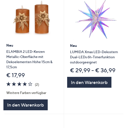
Neu
Neu
ELAMBIA 2 LED-Kerzen
LUMIDA Xmas LED-Dekostern
Metallic-Oberfläche mit
Dual-LEDs 6h-Timerfunktion
Dekoelementen Höhe 15cm &
outdoorgeeignet
17,5cm
€ 29,99 - € 36,99
€ 17,99
In den Warenkorb
4.0
2
(2)
von
Bewertungen
Weitere Farben verfügbar
5
In den Warenkorb