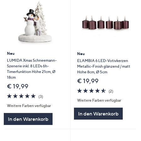
Neu
Neu
LUMIDA Xmas Schneemann-
ELAMBIA 6 LED-Votivkerzen
Szenerie inkl. 8 LEDs 6h-
Metallic-Finish glänzend / matt
Timerfunktion Höhe 21cm, Ø
Höhe 8cm, Ø 5cm
18cm
€ 19,99
€ 19,99
4.5
2
(2)
5.0
3
von
Bewertungen
(3)
Weitere Farben verfügbar
von
Bewertungen
5
Weitere Farben verfügbar
5
In den Warenkorb
In den Warenkorb