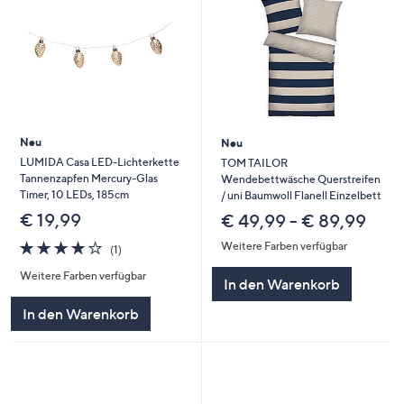
Neu
Neu
LUMIDA Casa LED-Lichterkette
TOM TAILOR
Tannenzapfen Mercury-Glas
Wendebettwäsche Querstreifen
Timer, 10 LEDs, 185cm
/ uni Baumwoll Flanell Einzelbett
€ 19,99
€ 49,99 - € 89,99
4.0
1
Weitere Farben verfügbar
(1)
von
Bewertungen
Weitere Farben verfügbar
5
In den Warenkorb
In den Warenkorb