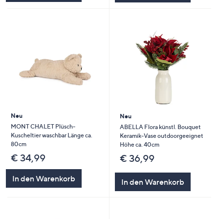
Neu
Neu
MONT CHALET Plüsch-
ABELLA Flora künstl. Bouquet
Kuscheltier waschbar Länge ca.
Keramik-Vase outdoorgeeignet
80cm
Höhe ca. 40cm
€ 34,99
€ 36,99
In den Warenkorb
In den Warenkorb