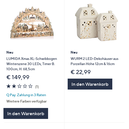
Neu
Neu
LUMIDA Xmas XL-Schwibbogen
WURM 2 LED-Dekohäuser aus
Winterszene 30 LEDs, Timer B.
Porzellan Höhe 12cm & 16cm
100cm, H. 68,5cm
€ 22,99
€ 149,99
In den Warenkorb
2.0
1
(1)
von
Bewertungen
Q Pay: Zahlung in 3 Raten
5
Weitere Farben verfügbar
In den Warenkorb