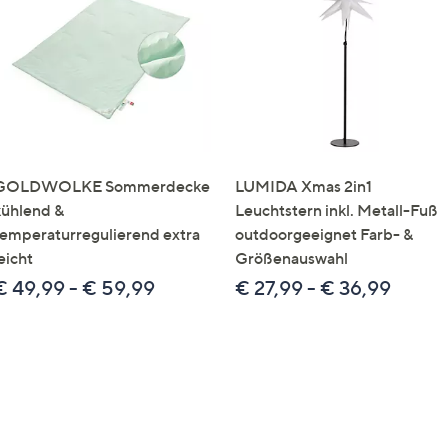
e
f
ouch-
eräten
ach
nks
zw.
chts,
GOLDWOLKE Sommerdecke
LUMIDA Xmas 2in1
m
kühlend &
Leuchtstern inkl. Metall-Fuß
ese
temperaturregulierend extra
outdoorgeeignet Farb- &
zuzeigen.
eicht
Größenauswahl
€ 49,99 - € 59,99
€ 27,99 - € 36,99