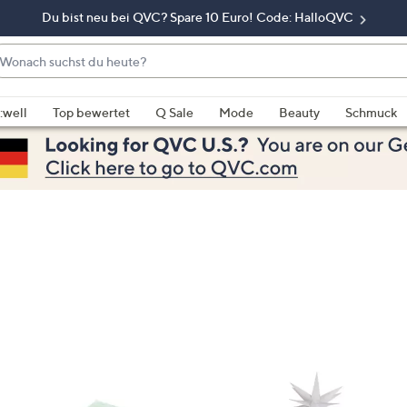
Du bist neu bei QVC? Spare 10 Euro! Code: HalloQVC
onach
chst
enn
u
rschläge
:well
Top bewertet
Q Sale
Mode
Beauty
Schmuck
eute?
rfügbar
nd,
erwenden
e
e
eiltasten
ach
ben
nd
ach
nten
der
ischen