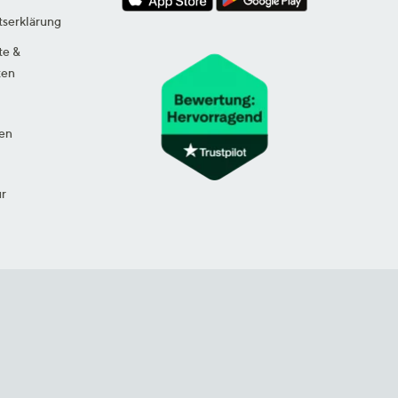
tserklärung
te &
ten
en
ur