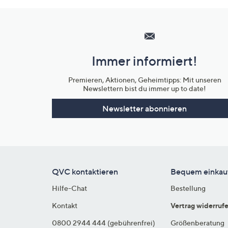
Hilfeseiten,
Service
und
Immer informiert!
Unternehmensinformationen
Premieren, Aktionen, Geheimtipps: Mit unseren
Newslettern bist du immer up to date!
Newsletter abonnieren
QVC kontaktieren
Bequem einkau
Hilfe-Chat
Bestellung
Kontakt
Vertrag widerruf
0800 2944 444 (gebührenfrei)
Größenberatung