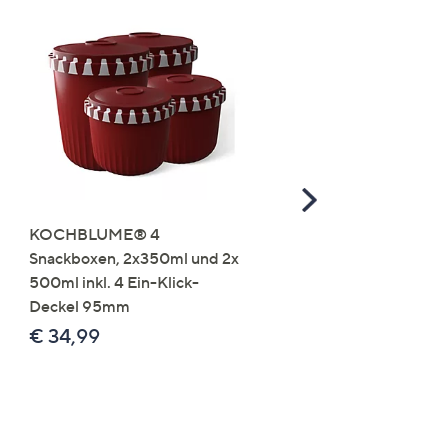
Scroll
Right
KOCHBLUME® 4
you:ly Pure Protein Limo
Snackboxen, 2x350ml und 2x
Lysin 575g für 25 Portio
500ml inkl. 4 Ein-Klick-
€ 49,99
Deckel 95mm
€ 86,94 /1 kg
€ 34,99