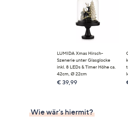
Si
au
T
G
n
li
b
re
LUMIDA Xmas Hirsch-
u
Szenerie unter Glasglocke
di
inkl. 8 LEDs & Timer Höhe ca.
an
42cm, Ø 22cm
l
€ 39,99
Wie wär's hiermit?