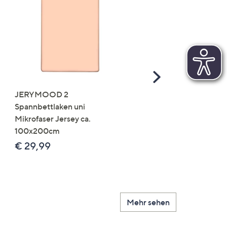
Scroll
Right
JERYMOOD 2
LUMIDA Flora künstlich
Spannbettlaken uni
Orchidee Realtouch-Blü
Mikrofaser Jersey ca.
Keramik-Topf
100x200cm
Farb-/Größenauswahl
€ 29,99
€ 24,99 - € 74,99
Mehr sehen