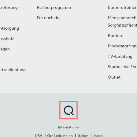
Lieferung
Partnerprogramm
Barrierefreihei
Für euch da
Menschenrech
Sorgfaltspflich
ntsorgung
Karriere
enschutz
Moderator*inn
ragen
TV-Empfang
Studio Live To
itschlichtung
Outlet
International
USA
Großbritannien
Italien
Japan