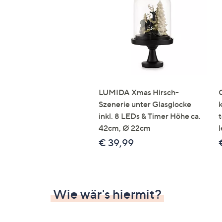
Si
au
T
G
n
li
b
re
LUMIDA Xmas Hirsch-
u
Szenerie unter Glasglocke
di
inkl. 8 LEDs & Timer Höhe ca.
an
42cm, Ø 22cm
l
€ 39,99
Wie wär's hiermit?