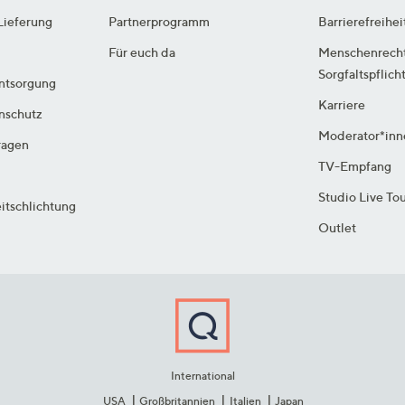
Lieferung
Partnerprogramm
Barrierefreihei
Für euch da
Menschenrech
Sorgfaltspflich
ntsorgung
Karriere
enschutz
Moderator*inn
ragen
TV-Empfang
Studio Live To
itschlichtung
Outlet
International
USA
Großbritannien
Italien
Japan