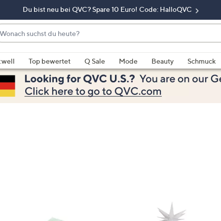
Du bist neu bei QVC? Spare 10 Euro! Code: HalloQVC
onach
chst
enn
u
rschläge
:well
Top bewertet
Q Sale
Mode
Beauty
Schmuck
eute?
rfügbar
nd,
erwenden
e
e
eiltasten
ach
ben
nd
ach
nten
der
ischen