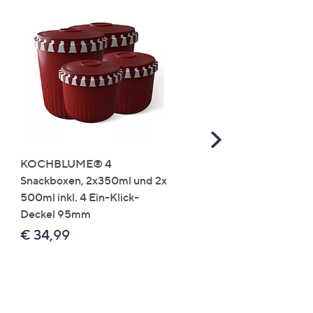
Scroll
Right
KOCHBLUME® 4
you:ly Pure Protein Limo
Snackboxen, 2x350ml und 2x
Lysin 575g für 25 Portio
500ml inkl. 4 Ein-Klick-
€ 49,99
Deckel 95mm
€ 86,94 /1 kg
€ 34,99