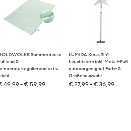
e
f
ouch-
eräten
ach
nks
zw.
chts,
GOLDWOLKE Sommerdecke
LUMIDA Xmas 2in1
m
kühlend &
Leuchtstern inkl. Metall-Fuß
ese
temperaturregulierend extra
outdoorgeeignet Farb- &
zuzeigen.
eicht
Größenauswahl
€ 49,99 - € 59,99
€ 27,99 - € 36,99