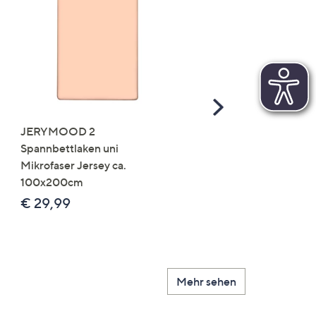
Scroll
Right
JERYMOOD 2
LUMIDA Flora künstlich
Spannbettlaken uni
Orchidee Realtouch-Blü
Mikrofaser Jersey ca.
Keramik-Topf
100x200cm
Farb-/Größenauswahl
€ 29,99
€ 24,99 - € 74,99
Mehr sehen