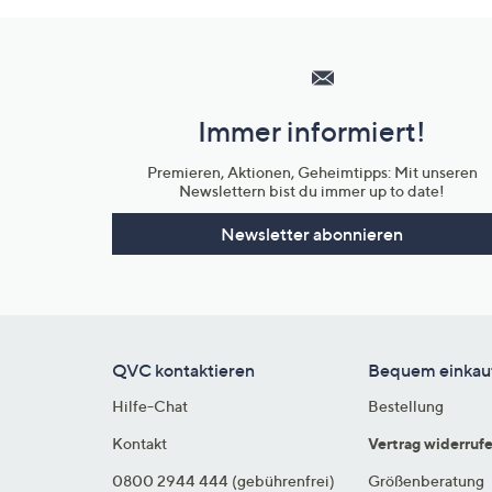
Hilfeseiten,
Service
und
Immer informiert!
Unternehmensinformationen
Premieren, Aktionen, Geheimtipps: Mit unseren
Newslettern bist du immer up to date!
Newsletter abonnieren
QVC kontaktieren
Bequem einkau
Hilfe-Chat
Bestellung
Kontakt
Vertrag widerruf
0800 2944 444 (gebührenfrei)
Größenberatung