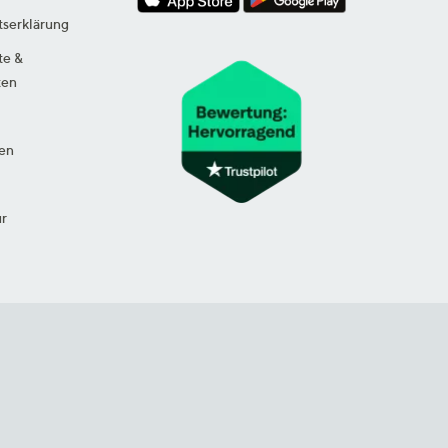
tserklärung
te &
ten
en
ur