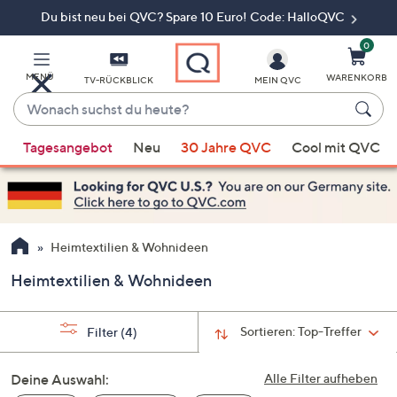
Du bist neu bei QVC? Spare 10 Euro! Code: HalloQVC
Zum
Hauptinhalt
springen
0
MENÜ
WARENKORB
TV-RÜCKBLICK
MEIN QVC
Wonach
suchst
Wenn
du
Tagesangebot
Neu
30 Jahre QVC
Cool mit QVC
Vorschläge
heute?
verfügbar
sind,
verwenden
Sie
Heimtextilien & Wohnideen
die
Heimtextilien & Wohnideen
Pfeiltasten
nach
oben
Sortieren:
Top-Treffer
Filter
(4)
und
nach
Deine Auswahl:
Alle Filter aufheben
unten