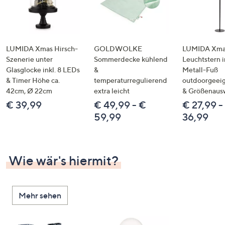
LUMIDA Xmas Hirsch-
GOLDWOLKE
LUMIDA Xmas
Szenerie unter
Sommerdecke kühlend
Leuchtstern i
Glasglocke inkl. 8 LEDs
&
Metall-Fuß
& Timer Höhe ca.
temperaturregulierend
outdoorgeeig
42cm, Ø 22cm
extra leicht
& Größenaus
€ 39,99
€ 49,99 - €
€ 27,99 -
59,99
36,99
Wie wär's hiermit?
Mehr sehen