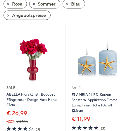
Rosa
Sommer
Blau
oder
wischen
Angebotspreise
Sie
auf
Touch-
Geräten
nach
links
bzw.
rechts,
um
diese
SALE
SALE
anzuzeigen.
ABELLA Flora künstl. Bouquet
ELAMBIA 2 LED-Kerzen
Pfingstrosen Design-Vase Höhe
Seestern-Applikation Flmme
37cm
Luma, Timer Höhe 10cm &
12,5cm
€ 26,99
€ 11,99
-22%
€ 34,99
4.7
3
3.7
3
(3)
(3)