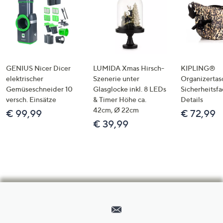
GENIUS Nicer Dicer
LUMIDA Xmas Hirsch-
KIPLING®
elektrischer
Szenerie unter
Organizertas
Gemüseschneider 10
Glasglocke inkl. 8 LEDs
Sicherheitsf
versch. Einsätze
& Timer Höhe ca.
Details
42cm, Ø 22cm
€ 99,99
€ 72,99
€ 39,99
Hilfeseiten,
Service
und