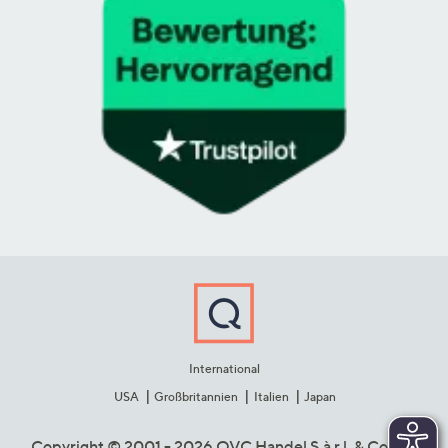
International
USA
Großbritannien
Italien
Japan
Copyright © 2001 - 2026 QVC Handel S.à r.l. & Co. KG