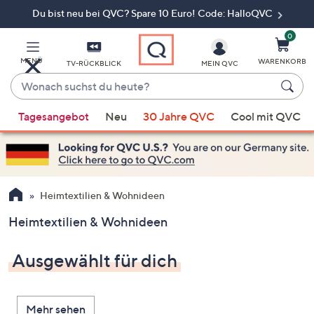
Du bist neu bei QVC? Spare 10 Euro! Code: HalloQVC
Zum
Hauptinhalt
springen
0
MENÜ
WARENKORB
TV-RÜCKBLICK
MEIN QVC
Wonach
suchst
Wenn
du
Tagesangebot
Neu
30 Jahre QVC
Cool mit QVC
Vorschläge
heute?
verfügbar
sind,
verwenden
Sie
Heimtextilien & Wohnideen
die
Heimtextilien & Wohnideen
Pfeiltasten
nach
Ausgewählt für dich
oben
und
nach
Mehr sehen
unten