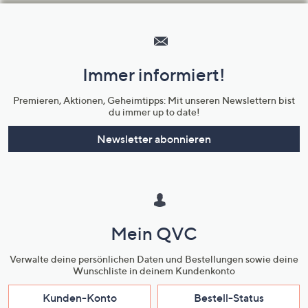
Hilfeseiten,
Service
und
Immer informiert!
Unternehmensinformationen
Premieren, Aktionen, Geheimtipps: Mit unseren Newslettern bist
du immer up to date!
Newsletter abonnieren
Mein QVC
Verwalte deine persönlichen Daten und Bestellungen sowie deine
Wunschliste in deinem Kundenkonto
Kunden-Konto
Bestell-Status