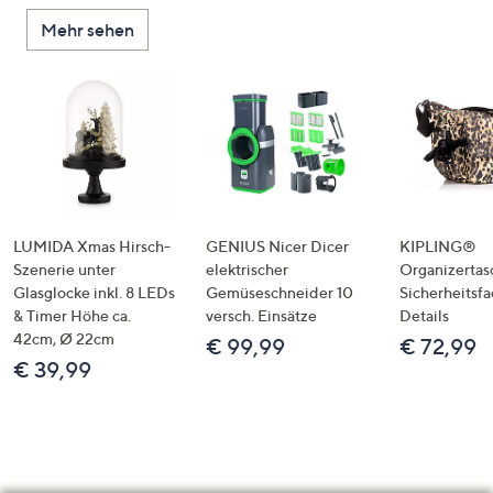
Mehr sehen
LUMIDA Xmas Hirsch-
GENIUS Nicer Dicer
KIPLING®
Szenerie unter
elektrischer
Organizertas
Glasglocke inkl. 8 LEDs
Gemüseschneider 10
Sicherheitsf
& Timer Höhe ca.
versch. Einsätze
Details
42cm, Ø 22cm
€ 99,99
€ 72,99
€ 39,99