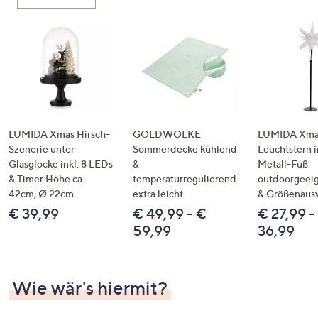
oder
wischen
Sie
auf
Touch-
Geräten
nach
links
LUMIDA Xmas Hirsch-
GOLDWOLKE
LUMIDA Xmas
bzw.
Szenerie unter
Sommerdecke kühlend
Leuchtstern i
Glasglocke inkl. 8 LEDs
&
Metall-Fuß
rechts,
& Timer Höhe ca.
temperaturregulierend
outdoorgeeig
um
42cm, Ø 22cm
extra leicht
& Größenaus
diese
€ 39,99
€ 49,99 - €
€ 27,99 -
anzuzeigen.
59,99
36,99
Wie wär's hiermit?