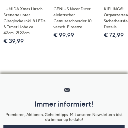
LUMIDA Xmas Hirsch-
GENIUS Nicer Dicer
KIPLING®
Szenerie unter
elektrischer
Organizertas
Glasglocke inkl. 8 LEDs
Gemüseschneider 10
Sicherheitsf
& Timer Höhe ca.
versch. Einsätze
Details
42cm, Ø 22cm
€ 99,99
€ 72,99
€ 39,99
Hilfeseiten,
Service
und
Immer informiert!
Unternehmensinformationen
Premieren, Aktionen, Geheimtipps: Mit unseren Newslettern bist
du immer up to date!