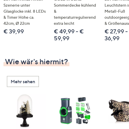
Szenerie unter
Sommerdecke kühlend
Leuchtstern i
Glasglocke inkl. 8 LEDs
&
Metall-Fuß
& Timer Höhe ca.
temperaturregulierend
outdoorgeeig
42cm, Ø 22cm
extra leicht
& Größenaus
€ 39,99
€ 49,99 - €
€ 27,99 -
59,99
36,99
Wie wär's hiermit?
Mehr sehen