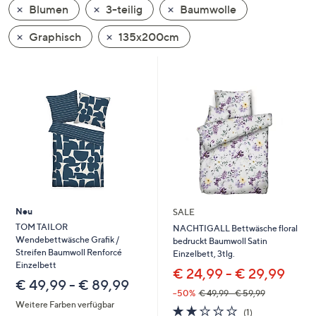
Blumen
3-teilig
Baumwolle
oder
wischen
Graphisch
135x200cm
Sie
auf
Touch-
Geräten
nach
links
bzw.
rechts,
um
diese
Neu
SALE
anzuzeigen.
TOM TAILOR
NACHTIGALL Bettwäsche floral
Wendebettwäsche Grafik /
bedruckt Baumwoll Satin
Streifen Baumwoll Renforcé
Einzelbett, 3tlg.
Einzelbett
€ 24,99 - € 29,99
€ 49,99 - € 89,99
--50%
€ 49,99 - € 59,99
Weitere Farben verfügbar
2.0
1
(1)