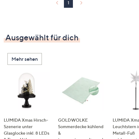
1
Ausgewählt für dich
Mehr sehen
LUMIDA Xmas Hirsch-
GOLDWOLKE
LUMIDA Xmas
Szenerie unter
Sommerdecke kühlend
Leuchtstern i
Glasglocke inkl. 8 LEDs
&
Metall-Fuß