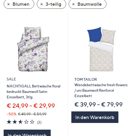
Blumen
3-teilig
Baumwolle
oder
wischen
Sie
auf
Touch-
Geräten
nach
links
bzw.
rechts,
um
SALE
TOM TAILOR
diese
Wendebettwäsche fresh flowers
NACHTIGALL Bettwäsche floral
/ uni Baumwoll Renforcé
bedruckt Baumwoll Satin
anzuzeigen.
Einzelbett
Einzelbett, 3tlg.
€ 39,99 - € 79,99
€ 24,99 - € 29,99
--50%
€ 49,99 - € 59,99
In den Warenkorb
2.5
2
(2)
von
Bewertungen
5
In den Warenkorb