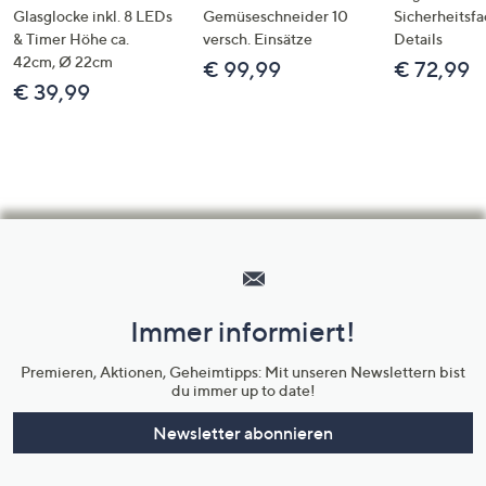
Glasglocke inkl. 8 LEDs
Gemüseschneider 10
Sicherheitsf
& Timer Höhe ca.
versch. Einsätze
Details
42cm, Ø 22cm
€ 99,99
€ 72,99
€ 39,99
Hilfeseiten,
Service
und
Immer informiert!
Unternehmensinformationen
Premieren, Aktionen, Geheimtipps: Mit unseren Newslettern bist
du immer up to date!
Newsletter abonnieren