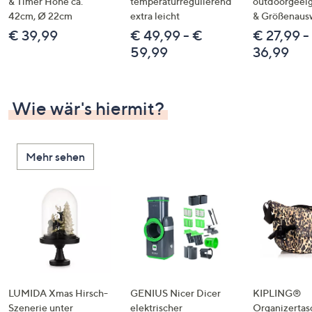
& Timer Höhe ca.
temperaturregulierend
outdoorgeeig
42cm, Ø 22cm
extra leicht
& Größenaus
€ 39,99
€ 49,99 - €
€ 27,99 -
59,99
36,99
Wie wär's hiermit?
Mehr sehen
LUMIDA Xmas Hirsch-
GENIUS Nicer Dicer
KIPLING®
Szenerie unter
elektrischer
Organizertas