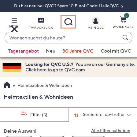
Du bist neu bei QVC? Spare 10 Euro! Code: HalloQVC
Zum
Hauptinhalt
springen
0
MENÜ
WARENKORB
TV-RÜCKBLICK
MEIN QVC
Wonach
suchst
Wenn
du
Tagesangebot
Neu
30 Jahre QVC
Cool mit QVC
Vorschläge
heute?
verfügbar
sind,
verwenden
Sie
Heimtextilien & Wohnideen
die
Heimtextilien & Wohnideen
Pfeiltasten
nach
oben
Sortieren:
Top-Treffer
Filter
(3)
und
nach
Deine Auswahl:
Alle Filter aufheben
unten