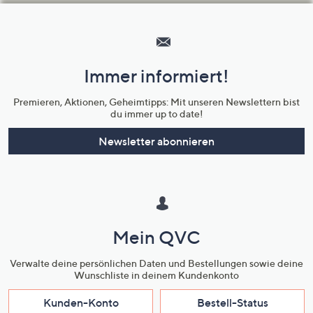
Hilfeseiten,
Service
und
Immer informiert!
Unternehmensinformationen
Premieren, Aktionen, Geheimtipps: Mit unseren Newslettern bist
du immer up to date!
Newsletter abonnieren
Mein QVC
Verwalte deine persönlichen Daten und Bestellungen sowie deine
Wunschliste in deinem Kundenkonto
Kunden-Konto
Bestell-Status