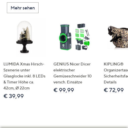
Mehr sehen
LUMIDA Xmas Hirsch-
GENIUS Nicer Dicer
KIPLING®
Szenerie unter
elektrischer
Organizertas
Glasglocke inkl. 8 LEDs
Gemüseschneider 10
Sicherheitsf
& Timer Höhe ca.
versch. Einsätze
Details
42cm, Ø 22cm
€ 99,99
€ 72,99
€ 39,99