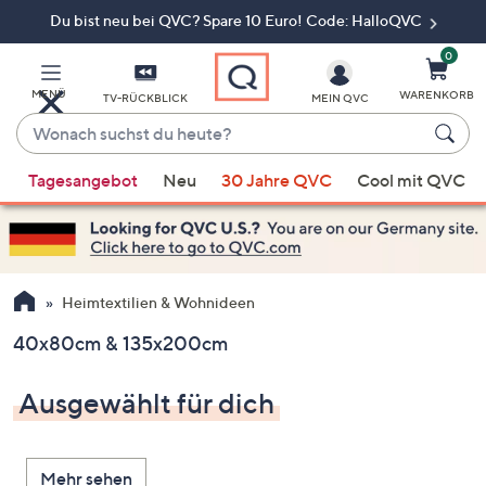
Du bist neu bei QVC? Spare 10 Euro! Code: HalloQVC
Zum
Hauptinhalt
springen
0
MENÜ
WARENKORB
TV-RÜCKBLICK
MEIN QVC
Wonach
suchst
Wenn
du
Tagesangebot
Neu
30 Jahre QVC
Cool mit QVC
Vorschläge
heute?
verfügbar
sind,
verwenden
Sie
Heimtextilien & Wohnideen
die
40x80cm & 135x200cm
Pfeiltasten
nach
Ausgewählt für dich
oben
und
nach
Mehr sehen
unten