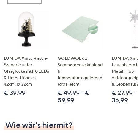
oder
wischen
Sie
auf
Touch-
Geräten
nach
links
LUMIDA Xmas Hirsch-
GOLDWOLKE
LUMIDA Xmas
bzw.
Szenerie unter
Sommerdecke kühlend
Leuchtstern i
Glasglocke inkl. 8 LEDs
&
Metall-Fuß
rechts,
& Timer Höhe ca.
temperaturregulierend
outdoorgeeig
um
42cm, Ø 22cm
extra leicht
& Größenaus
diese
€ 39,99
€ 49,99 - €
€ 27,99 -
anzuzeigen.
59,99
36,99
Wie wär's hiermit?