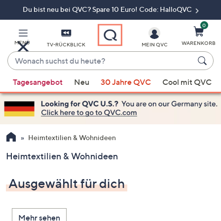
Du bist neu bei QVC? Spare 10 Euro! Code: HalloQVC
Zum
Hauptinhalt
springen
0
MENÜ
WARENKORB
TV-RÜCKBLICK
MEIN QVC
Wonach
suchst
Wenn
du
Tagesangebot
Neu
30 Jahre QVC
Cool mit QVC
Vorschläge
heute?
verfügbar
sind,
verwenden
Sie
Heimtextilien & Wohnideen
die
Heimtextilien & Wohnideen
Pfeiltasten
nach
Ausgewählt für dich
oben
und
nach
Mehr sehen
unten