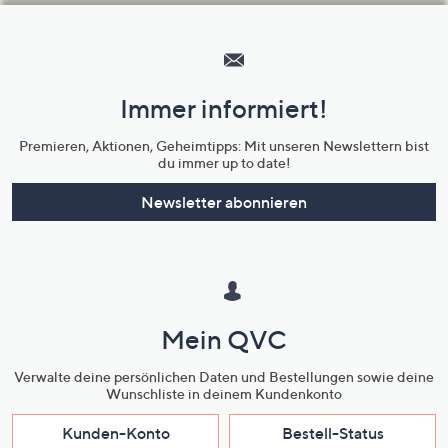
Hilfeseiten,
Service
und
Immer informiert!
Unternehmensinformationen
Premieren, Aktionen, Geheimtipps: Mit unseren Newslettern bist
du immer up to date!
Newsletter abonnieren
Mein QVC
Verwalte deine persönlichen Daten und Bestellungen sowie deine
Wunschliste in deinem Kundenkonto
Kunden-Konto
Bestell-Status