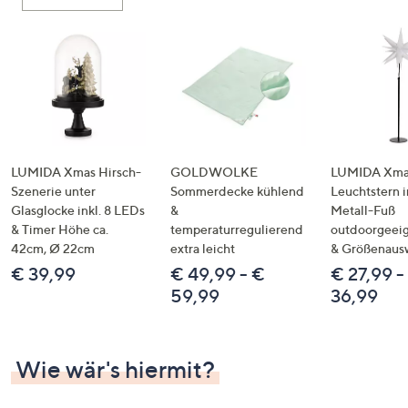
oder
wischen
Sie
auf
Touch-
Geräten
nach
links
LUMIDA Xmas Hirsch-
GOLDWOLKE
LUMIDA Xmas
bzw.
Szenerie unter
Sommerdecke kühlend
Leuchtstern i
Glasglocke inkl. 8 LEDs
&
Metall-Fuß
rechts,
& Timer Höhe ca.
temperaturregulierend
outdoorgeeig
um
42cm, Ø 22cm
extra leicht
& Größenaus
diese
€ 39,99
€ 49,99 - €
€ 27,99 -
anzuzeigen.
59,99
36,99
Wie wär's hiermit?