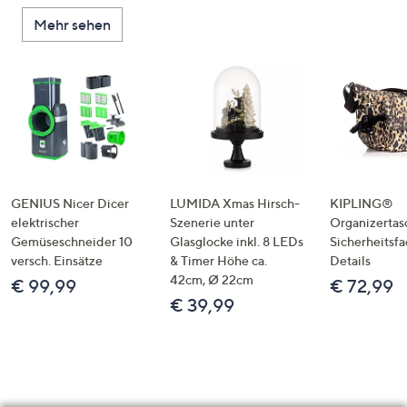
Mehr sehen
GENIUS Nicer Dicer
LUMIDA Xmas Hirsch-
KIPLING®
elektrischer
Szenerie unter
Organizertas
Gemüseschneider 10
Glasglocke inkl. 8 LEDs
Sicherheitsf
versch. Einsätze
& Timer Höhe ca.
Details
42cm, Ø 22cm
€ 99,99
€ 72,99
€ 39,99