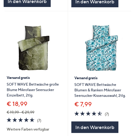
In den Warenkorb
In den Warenkorb
Versand gratis
Versand gratis
SOFT WAVE Bettwäsche große
SOFT WAVE Bettwäsche
Blume Mikrofaser Seersucker
Blumen & Ranken Mikrofaser
Einzelbett, 2tlg.
Seersucker Kissenauswahl, 2tlg.
€ 18,99
€ 7,99
4.4
7
€ 19,99 - € 29,99
(7)
von
Bewertungen
4.6
7
(7)
5
von
Bewertungen
In den Warenkorb
Weitere Farben verfügbar
5