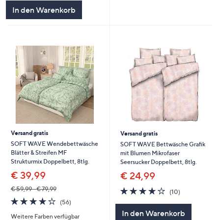
In den Warenkorb
Versand gratis
Versand gratis
SOFT WAVE Wendebettwäsche
SOFT WAVE Bettwäsche Grafik
Blätter & Streifen MF
mit Blumen Mikrofaser
Strukturmix Doppelbett, 8tlg.
Seersucker Doppelbett, 8tlg.
€ 39,99
€ 24,99
3.7
10
€ 59,99 - € 79,99
(10)
von
Bewertungen
4.1
56
(56)
5
von
Bewertungen
In den Warenkorb
Weitere Farben verfügbar
5