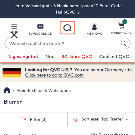
Heute Versand gratis & Neukunden sparen 10 Euro! Code:
Zum
Hauptinhalt
HalloQVC
springen
0
MENÜ
WARENKORB
TV-RÜCKBLICK
MEIN QVC
Wonach
suchst
Wenn
du
Tagesangebot
Neu
30 Jahre QVC
Cool mit QVC
Vorschläge
heute?
verfügbar
sind,
verwenden
Sie
Heimtextilien & Wohnideen
die
Blumen
Pfeiltasten
nach
oben
Sortieren:
Top-Treffer
Filter
(3)
und
nach
Alle Filter aufheben