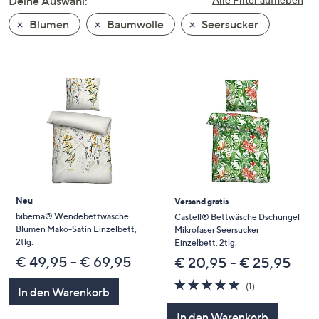
Deine Auswahl:
unten
Blumen
Baumwolle
Seersucker
oder
wischen
Sie
auf
Touch-
Geräten
nach
links
bzw.
rechts,
um
Neu
Versand gratis
diese
biberna® Wendebettwäsche
Castell® Bettwäsche Dschungel
Blumen Mako-Satin Einzelbett,
Mikrofaser Seersucker
anzuzeigen.
2tlg.
Einzelbett, 2tlg.
€ 49,95 - € 69,95
€ 20,95 - € 25,95
5.0
1
(1)
In den Warenkorb
von
Bewertungen
5
In den Warenkorb