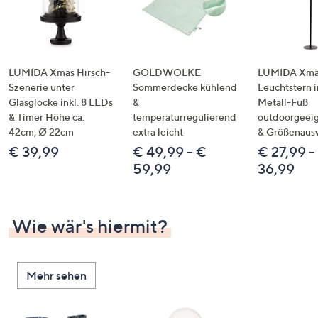
LUMIDA Xmas Hirsch-
GOLDWOLKE
LUMIDA Xmas
Szenerie unter
Sommerdecke kühlend
Leuchtstern i
Glasglocke inkl. 8 LEDs
&
Metall-Fuß
& Timer Höhe ca.
temperaturregulierend
outdoorgeeig
42cm, Ø 22cm
extra leicht
& Größenaus
€ 39,99
€ 49,99 - €
€ 27,99 -
59,99
36,99
Wie wär's hiermit?
Mehr sehen