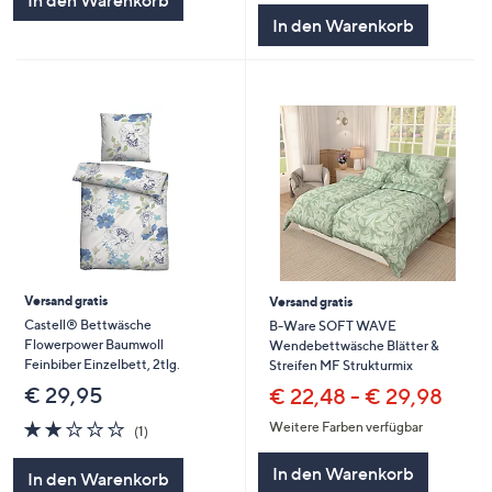
In den Warenkorb
5
In den Warenkorb
Versand gratis
Versand gratis
Castell® Bettwäsche
B-Ware SOFT WAVE
Flowerpower Baumwoll
Wendebettwäsche Blätter &
Feinbiber Einzelbett, 2tlg.
Streifen MF Strukturmix
€ 29,95
€ 22,48 - € 29,98
2.0
1
Weitere Farben verfügbar
(1)
von
Bewertungen
5
In den Warenkorb
In den Warenkorb