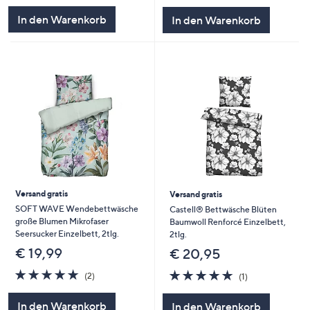
In den Warenkorb
In den Warenkorb
Versand gratis
Versand gratis
SOFT WAVE Wendebettwäsche
Castell® Bettwäsche Blüten
große Blumen Mikrofaser
Baumwoll Renforcé Einzelbett,
Seersucker Einzelbett, 2tlg.
2tlg.
€ 19,99
€ 20,95
5.0
2
5.0
1
(2)
(1)
von
Bewertungen
von
Bewertungen
5
5
In den Warenkorb
In den Warenkorb