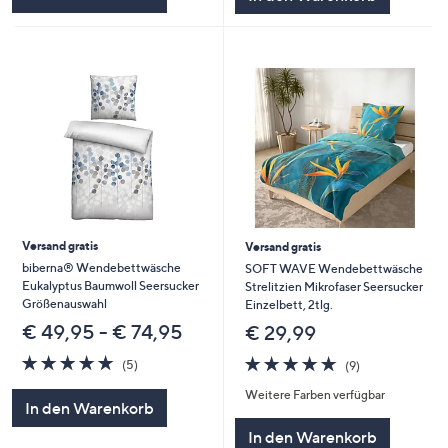
Versand gratis
Versand gratis
biberna® Wendebettwäsche
SOFT WAVE Wendebettwäsche
Eukalyptus Baumwoll Seersucker
Strelitzien Mikrofaser Seersucker
Größenauswahl
Einzelbett, 2tlg.
€ 49,95 - € 74,95
€ 29,99
5.0
5
4.7
9
(5)
(9)
von
Bewertungen
von
Bewertungen
Weitere Farben verfügbar
5
5
In den Warenkorb
In den Warenkorb