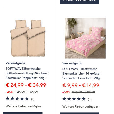
Versand gratis
Versand gratis
SOFT WAVE Bettwäsche
SOFT WAVE Bettwäsche
Blätterform-Tufting Mikrofaser
Blumenkästchen Mikrofaser
Seersucker Doppelbett, 4tlg.
Seersucker Einzelbett, 2tlg.
€ 24,99 - € 34,99
€ 9,99 - € 14,99
--46%
€ 46,99 - € 66,99
--50%
€ 19,99 - € 29,99
5.0
1
5.0
3
(1)
(3)
von
Bewertungen
von
Bewertungen
Weitere Farben verfügbar
Weitere Farben verfügbar
5
5