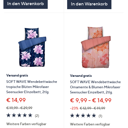
In den Warenkorb
In den Warenkorb
Versand gratis
Versand gratis
SOFT WAVE Wendebettwäsche
SOFT WAVE Wendebettwäsche
tropische Blüten Mikrofaser
Ornamente & Blumen Mikrofaser
Seersucker EInzelbett, 2tlg.
Seersucker Einzelbett, 2tlg.
€ 14,99
€ 9,99 - € 14,99
€ 19,99 - € 29,99
--23%
€ 12,99 - € 19,99
5.0
2
5.0
1
(2)
(1)
von
Bewertungen
von
Bewertungen
Weitere Farben verfügbar
Weitere Farben verfügbar
5
5