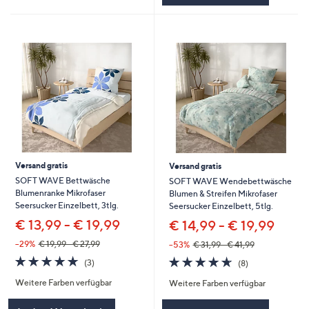
Versand gratis
Versand gratis
SOFT WAVE Bettwäsche
SOFT WAVE Wendebettwäsche
Blumenranke Mikrofaser
Blumen & Streifen Mikrofaser
Seersucker Einzelbett, 3tlg.
Seersucker Einzelbett, 5tlg.
€ 13,99 - € 19,99
€ 14,99 - € 19,99
--29%
€ 19,99 - € 27,99
--53%
€ 31,99 - € 41,99
4.7
3
4.6
8
(3)
(8)
von
Bewertungen
von
Bewertungen
Weitere Farben verfügbar
Weitere Farben verfügbar
5
5