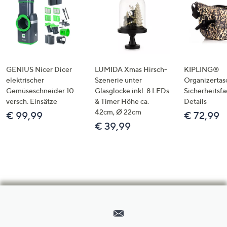
GENIUS Nicer Dicer
LUMIDA Xmas Hirsch-
KIPLING®
elektrischer
Szenerie unter
Organizertas
Gemüseschneider 10
Glasglocke inkl. 8 LEDs
Sicherheitsf
versch. Einsätze
& Timer Höhe ca.
Details
42cm, Ø 22cm
€ 99,99
€ 72,99
€ 39,99
Hilfeseiten,
Service
und