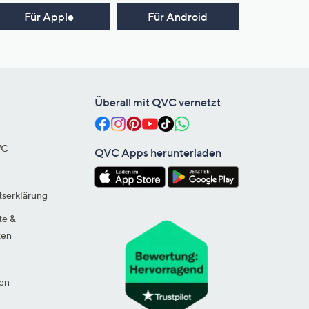
Für Apple
Für Android
Überall mit QVC vernetzt
VC
QVC Apps herunterladen
tserklärung
te &
ten
en