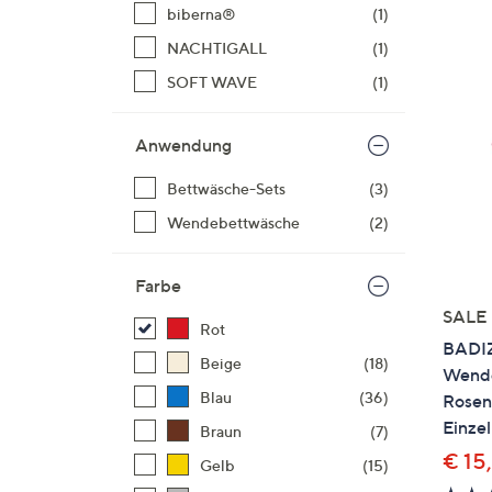
Si
biberna®
(1)
au
NACHTIGALL
(1)
T
SOFT WAVE
(1)
G
n
li
Anwendung
b
Bettwäsche-Sets
(3)
re
u
Wendebettwäsche
(2)
di
an
Farbe
SALE
Rot
BADIZ
Beige
(18)
Wende
Blau
(36)
Rosen
Einzel
Braun
(7)
€ 15,
Gelb
(15)