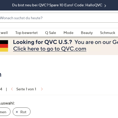
Du bist neu bei QVC? Spare 10 Euro! Code: HalloQVC
onach
chst
enn
u
rschläge
:well
Top bewertet
Q Sale
Mode
Beauty
Schmuck
eute?
rfügbar
nd,
erwenden
e
e
eiltasten
n
ach
ben
nd
 4
|
Seite 1 von 1
ach
nten
Auswahl:
der
men
Rot
ischen