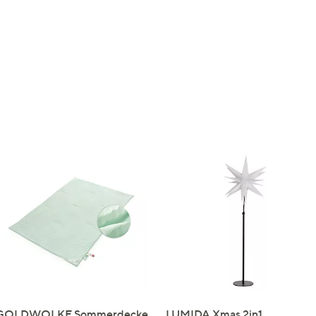
GOLDWOLKE Sommerdecke
LUMIDA Xmas 2in1