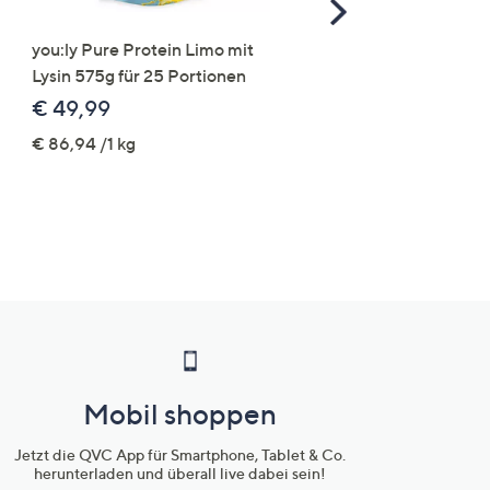
Scroll
Right
you:ly Pure Protein Limo mit
STRANDFEIN Punto-Ho
Lysin 575g für 25 Portionen
elastisch Rundumdehnb
Logo-Stickerei weites B
€ 49,99
€ 109,99
€ 86,94 /1 kg
Mobil shoppen
Jetzt die QVC App für Smartphone, Tablet & Co.
herunterladen und überall live dabei sein!