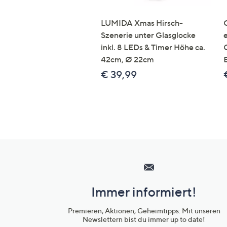
LUMIDA Xmas Hirsch-
Szenerie unter Glasglocke
inkl. 8 LEDs & Timer Höhe ca.
42cm, Ø 22cm
€ 39,99
Hilfeseiten,
Service
und
Immer informiert!
Unternehmensinformationen
Premieren, Aktionen, Geheimtipps: Mit unseren
Newslettern bist du immer up to date!