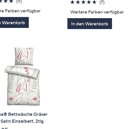
4.9
9
(9)
4.6
7
(7)
von
Bewertungen
von
Bewertung
re Farben verfügbar
Weitere Farben verfügbar
5
5
n Warenkorb
In den Warenkorb
na® Bettwäsche Gräser
atin Einzelbett, 2tlg.