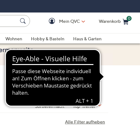
0
Mein QVC
Warenkorb
Einkaufswagen ist le
Wohnen
Hobby & Basteln
Haus & Garten
Sortieren nach:
Top-Treffer
Alle Filter aufheben