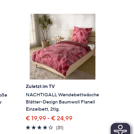
Zuletzt im TV
NACHTIGALL Wendebettwäsche
oße
Blätter-Design Baumwoll Flanell
r
Einzelbett, 2tlg.
€ 19,99 - € 24,99
4.2
31
(31)