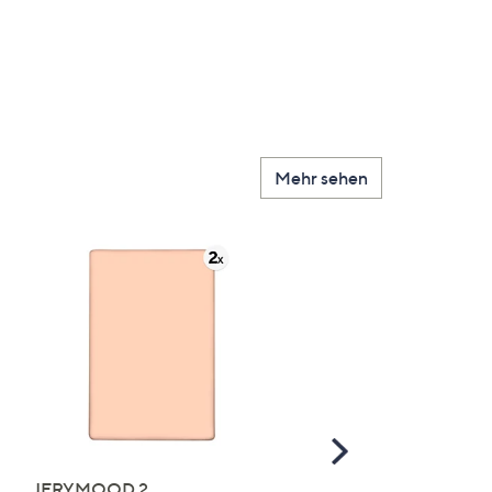
Mehr sehen
Scroll
Right
JERYMOOD 2
LUMIDA Flora künstlich