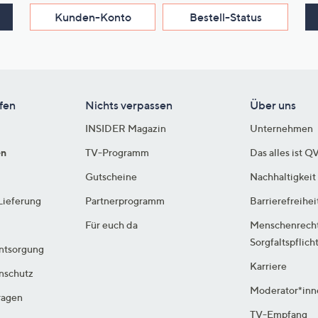
Kunden-Konto
Bestell-Status
fen
Nichts verpassen
Über uns
INSIDER Magazin
Unternehmen
en
TV-Programm
Das alles ist Q
Gutscheine
Nachhaltigkeit
Lieferung
Partnerprogramm
Barrierefreihei
Für euch da
Menschenrech
Sorgfaltspflich
ntsorgung
Karriere
enschutz
Moderator*inn
ragen
TV-Empfang