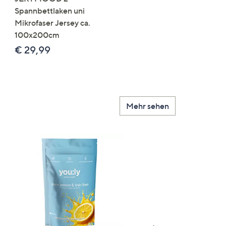
Spannbettlaken uni
Orchidee Realtouch-Blü
Mikrofaser Jersey ca.
Keramik-Topf
100x200cm
Farb-/Größenauswahl
€ 29,99
€ 24,99 - € 74,99
Mehr sehen