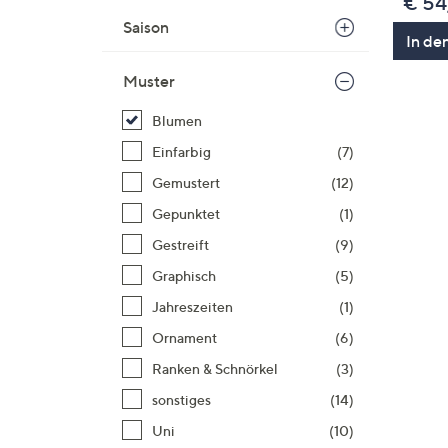
€ 54
Saison
In de
Muster
Blumen
Einfarbig
(7)
Gemustert
(12)
Gepunktet
(1)
Gestreift
(9)
Graphisch
(5)
Jahreszeiten
(1)
Ornament
(6)
Ranken & Schnörkel
(3)
sonstiges
(14)
Uni
(10)