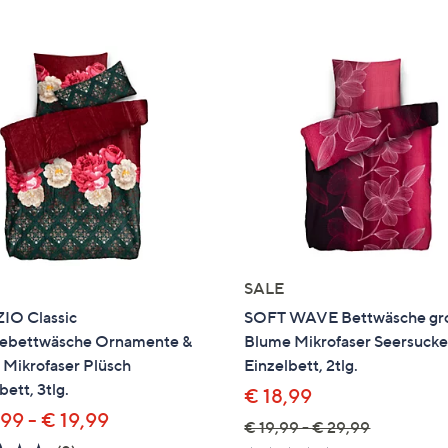
e
f
ouch-
eräten
ach
nks
zw.
chts,
m
ese
zuzeigen.
SALE
IO Classic
SOFT WAVE Bettwäsche gr
bettwäsche Ornamente &
Blume Mikrofaser Seersucke
 Mikrofaser Plüsch
Einzelbett, 2tlg.
bett, 3tlg.
€ 18,99
99 - € 19,99
€ 19,99 - € 29,99