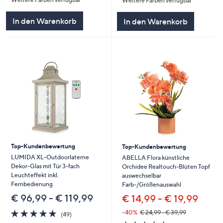
Weitere Farben verfügbar
5
5
In den Warenkorb
In den Warenkorb
Top-Kundenbewertung
Top-Kundenbewertung
LUMIDA XL-Outdoorlaterne
ABELLA Flora künstliche
Dekor-Glas mit Tür 3-fach
Orchidee Realtouch-Blüten Topf
Leuchteffekt inkl.
auswechselbar
Fernbedienung
Farb-/Größenauswahl
€ 96,99 - € 119,99
€ 14,99 - € 19,99
4.8
49
--40%
€ 24,99 - € 39,99
(49)
von
Bewertungen
4.5
43