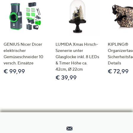
GENIUS Nicer Dicer
LUMIDA Xmas Hirsch-
KIPLING®
elektrischer
Szenerie unter
Organizertas
Gemüseschneider 10
Glasglocke inkl. 8 LEDs
Sicherheitsf
versch. Einsätze
& Timer Höhe ca.
Details
42cm, Ø 22cm
€ 99,99
€ 72,99
€ 39,99
Hilfeseiten,
Service