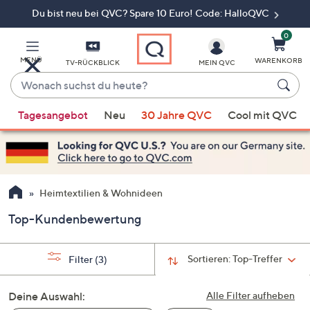
Du bist neu bei QVC? Spare 10 Euro! Code: HalloQVC
Zum
Hauptinhalt
springen
0
MENÜ
WARENKORB
TV-RÜCKBLICK
MEIN QVC
Wonach
suchst
Wenn
du
Tagesangebot
Neu
30 Jahre QVC
Cool mit QVC
Vorschläge
heute?
verfügbar
sind,
verwenden
Sie
Heimtextilien & Wohnideen
die
Top-Kundenbewertung
Pfeiltasten
nach
oben
Sortieren:
Top-Treffer
Filter
(3)
und
nach
Deine Auswahl:
Alle Filter aufheben
unten