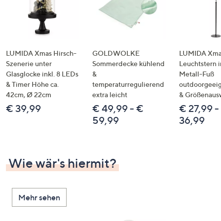
LUMIDA Xmas Hirsch-
GOLDWOLKE
LUMIDA Xmas
Szenerie unter
Sommerdecke kühlend
Leuchtstern i
Glasglocke inkl. 8 LEDs
&
Metall-Fuß
& Timer Höhe ca.
temperaturregulierend
outdoorgeeig
42cm, Ø 22cm
extra leicht
& Größenaus
€ 39,99
€ 49,99 - €
€ 27,99 -
59,99
36,99
Wie wär's hiermit?
Mehr sehen