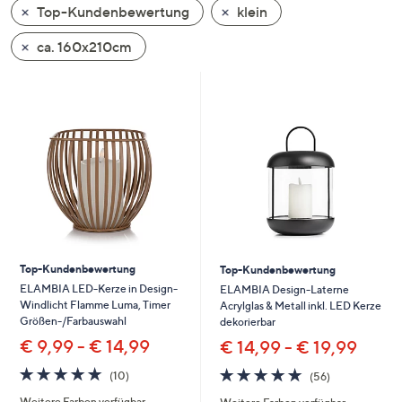
Top-Kundenbewertung
klein
oder
wischen
ca. 160x210cm
Sie
auf
Touch-
Geräten
nach
links
bzw.
rechts,
um
diese
Top-Kundenbewertung
Top-Kundenbewertung
anzuzeigen.
ELAMBIA LED-Kerze in Design-
ELAMBIA Design-Laterne
Windlicht Flamme Luma, Timer
Acrylglas & Metall inkl. LED Kerze
Größen-/Farbauswahl
dekorierbar
€ 9,99 - € 14,99
€ 14,99 - € 19,99
5.0
10
4.9
56
(10)
(56)
von
Bewertungen
von
Bewertungen
Weitere Farben verfügbar