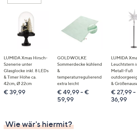
oder
wischen
Sie
auf
Touch-
Geräten
nach
links
LUMIDA Xmas Hirsch-
GOLDWOLKE
LUMIDA Xmas
bzw.
Szenerie unter
Sommerdecke kühlend
Leuchtstern i
Glasglocke inkl. 8 LEDs
&
Metall-Fuß
rechts,
& Timer Höhe ca.
temperaturregulierend
outdoorgeeig
um
42cm, Ø 22cm
extra leicht
& Größenaus
diese
€ 39,99
€ 49,99 - €
€ 27,99 -
anzuzeigen.
59,99
36,99
Wie wär's hiermit?