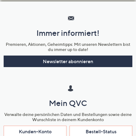
Hilfeseiten,
Service
und
Immer informiert!
Unternehmensinformationen
Premieren, Aktionen, Geheimtipps: Mit unseren Newslettern bist
du immer up to date!
Newsletter abonnieren
Mein QVC
Verwalte deine persönlichen Daten und Bestellungen sowie deine
Wunschliste in deinem Kundenkonto
Kunden-Konto
Bestell-Status