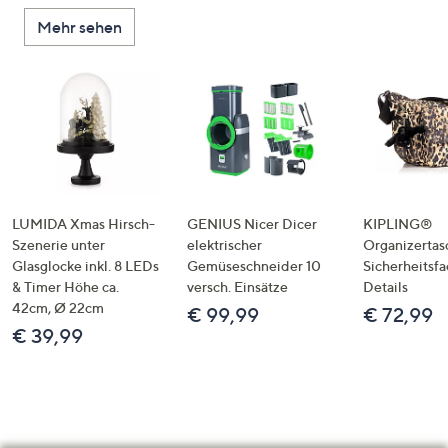
Mehr sehen
LUMIDA Xmas Hirsch-
GENIUS Nicer Dicer
KIPLING®
Szenerie unter
elektrischer
Organizertas
Glasglocke inkl. 8 LEDs
Gemüseschneider 10
Sicherheitsf
& Timer Höhe ca.
versch. Einsätze
Details
42cm, Ø 22cm
€ 99,99
€ 72,99
€ 39,99