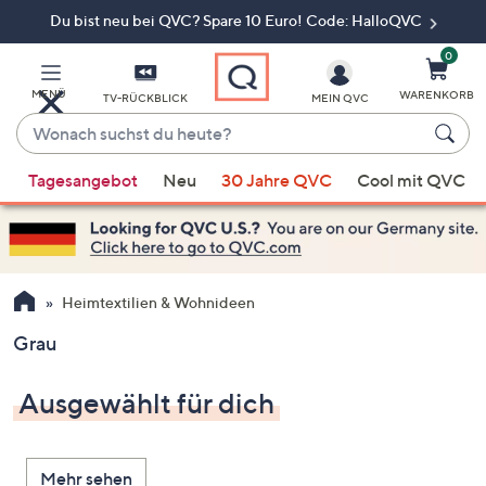
Du bist neu bei QVC? Spare 10 Euro! Code: HalloQVC
Zum
Hauptinhalt
springen
0
MENÜ
WARENKORB
TV-RÜCKBLICK
MEIN QVC
Wonach
suchst
Wenn
du
Tagesangebot
Neu
30 Jahre QVC
Cool mit QVC
Vorschläge
heute?
verfügbar
sind,
verwenden
Sie
Heimtextilien & Wohnideen
die
Grau
Pfeiltasten
nach
Ausgewählt für dich
oben
und
nach
Mehr sehen
unten