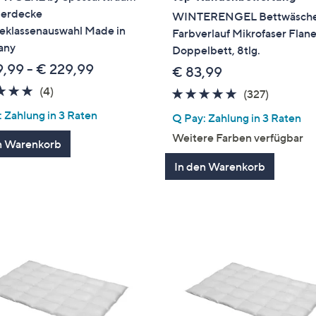
erdecke
WINTERENGEL Bettwäsch
klassenauswahl Made in
Farbverlauf Mikrofaser Flane
any
Doppelbett, 8tlg.
9,99 - € 229,99
€ 83,99
4.8
4
(4)
4.7
327
(327)
von
Bewertungen
von
Bewertu
 Zahlung in 3 Raten
Q Pay: Zahlung in 3 Raten
5
5
Weitere Farben verfügbar
n Warenkorb
In den Warenkorb