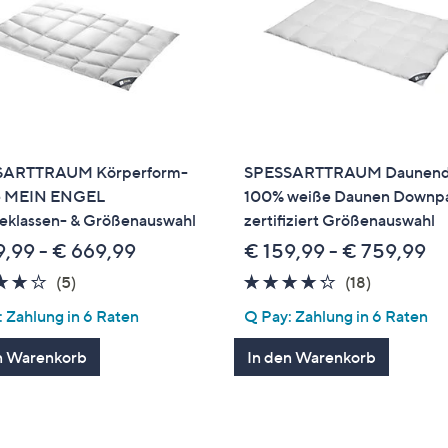
SARTTRAUM Körperform-
SPESSARTTRAUM Daunend
e MEIN ENGEL
100% weiße Daunen Downp
klassen- & Größenauswahl
zertifiziert Größenauswahl
9,99 - € 669,99
€ 159,99 - € 759,99
4.2
5
4.2
18
(5)
(18)
von
Bewertungen
von
Bewertun
 Zahlung in 6 Raten
Q Pay: Zahlung in 6 Raten
5
5
n Warenkorb
In den Warenkorb