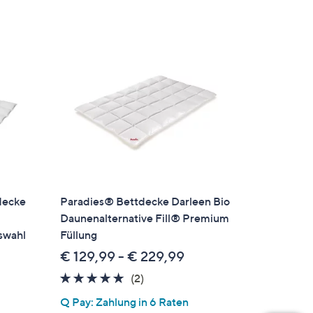
ecke
Paradies® Bettdecke Darleen Bio
Daunenalternative Fill® Premium
swahl
Füllung
€ 129,99 - € 229,99
5.0
2
(2)
en
von
Bewertungen
Q Pay: Zahlung in 6 Raten
5