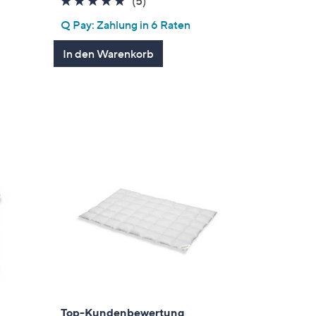
4.8
5
(5)
von
Bewertungen
Q Pay: Zahlung in 6 Raten
5
gen
In den Warenkorb
Top-Kundenbewertung