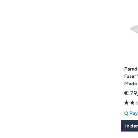
Parad
Faser
Made 
€ 79
Q Pay:
In de