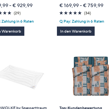
9,99 - € 929,99
€ 169,99 - € 759,99
4.9
29
4.8
34
(29)
(34)
von
Bewertungen
von
Bewertun
 Zahlung in 6 Raten
Q Pay: Zahlung in 6 Raten
5
5
n Warenkorb
In den Warenkorb
WOLKE by Spessarttraum
Top-Kundenbewertung