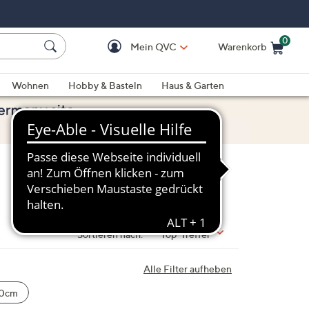
0
Mein QVC
Warenkorb
Einkaufswagen ist le
Wohnen
Hobby & Basteln
Haus & Garten
Sortieren nach:
Top-Treffer
Alle Filter aufheben
0cm