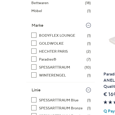
Si
Bettwaren
(18)
au
Möbel
(1)
T
G
Marke
n
li
BODYFLEX LOUNGE
(1)
b
GOLDWOLKE
(1)
re
HECHTER PARIS
(2)
u
di
Paradies®
(7)
an
SPESSARTTRAUM
(10)
Parad
WINTERENGEL
(1)
ANELA
Quali
Linie
€ 16
SPESSARTTRAUM Blue
(1)
SPESSARTTRAUM Bronze
(1)
Q Pay: