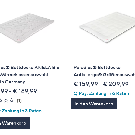
ies® Bettdecke ANELA Bio
Paradies® Bettdecke
 Wärmeklassenauswahl
Antiallergo® Größenauswah
in Germany
€ 159,99 - € 209,99
,99 - € 189,99
Q Pay: Zahlung in 6 Raten
2.0
1
(1)
In den Warenkorb
von
Bewertungen
 Zahlung in 3 Raten
5
n Warenkorb