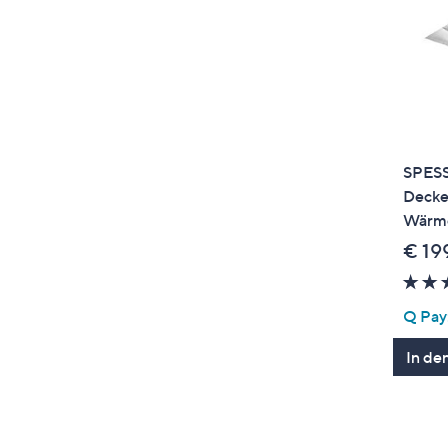
SPES
Deck
Wärme
€ 19
Q Pay:
In de