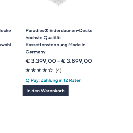
ecke
Paradies® Eiderdaunen-Decke
n
höchste Qualität
swahl
Kassettensteppung Made in
Germany
€ 3.399,00 - € 3.899,00
en
4.2
4
(4)
von
Bewertungen
Q Pay: Zahlung in 12 Raten
5
In den Warenkorb