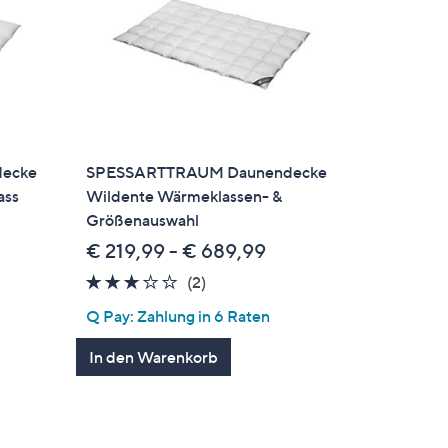
ecke
SPESSARTTRAUM Daunendecke
ass
Wildente Wärmeklassen- &
Größenauswahl
€ 219,99 - € 689,99
3.0
2
(2)
gen
von
Bewertungen
Q Pay: Zahlung in 6 Raten
5
In den Warenkorb