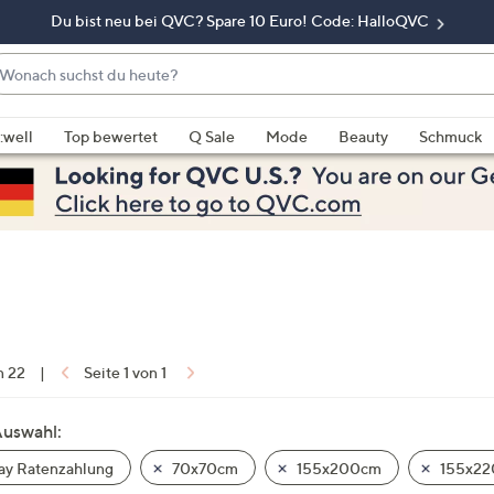
Du bist neu bei QVC? Spare 10 Euro! Code: HalloQVC
onach
chst
enn
u
rschläge
:well
Top bewertet
Q Sale
Mode
Beauty
Schmuck
eute?
rfügbar
nd,
erwenden
e
e
eiltasten
ach
ben
nd
n 22
|
Seite 1 von 1
ach
nten
Auswahl:
der
ay Ratenzahlung
70x70cm
155x200cm
155x22
ischen