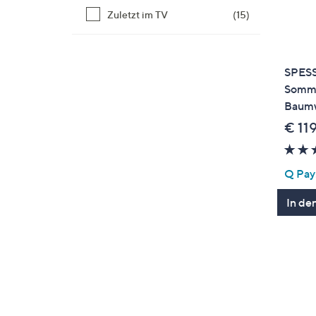
Zuletzt im TV
(15)
SPES
Somme
Baumw
€ 11
Q Pay:
In de