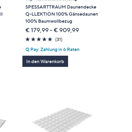
e
SPESSARTTRAUM Daunendecke
ll
Q-LLEKTION 100% Gänsedaunen
100% Baumwollbezug
€ 179,99 - € 909,99
4.7
31
(31)
ngen
von
Bewertungen
Q Pay: Zahlung in 6 Raten
5
In den Warenkorb