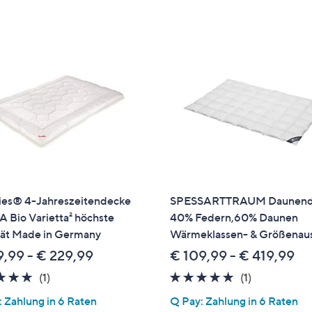
e
f
ouch-
eräten
ach
nks
zw.
chts,
m
ese
zuzeigen.
ies® 4-Jahreszeitendecke
SPESSARTTRAUM Daunend
 Bio Varietta² höchste
40% Federn,60% Daunen
tät Made in Germany
Wärmeklassen- & Größenau
9,99 - € 229,99
€ 109,99 - € 419,99
5.0
1
5.0
1
(1)
(1)
von
Bewertungen
von
Bewertung
 Zahlung in 6 Raten
Q Pay: Zahlung in 6 Raten
5
5