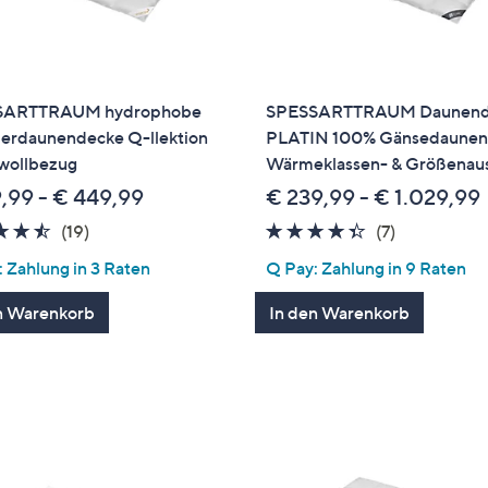
SARTTRAUM hydrophobe
SPESSARTTRAUM Daunend
rdaunendecke Q-llektion
PLATIN 100% Gänsedaune
ollbezug
Wärmeklassen- & Größenau
9,99 - € 449,99
€ 239,99 - € 1.029,99
4.5
19
4.3
7
(19)
(7)
von
Bewertungen
von
Bewertung
 Zahlung in 3 Raten
Q Pay: Zahlung in 9 Raten
5
5
n Warenkorb
In den Warenkorb