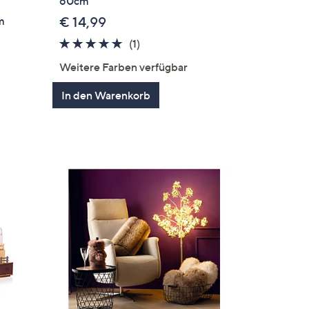
60cm
m
€ 14,99
5.0
1
(1)
von
Bewertungen
Weitere Farben verfügbar
5
en
In den Warenkorb