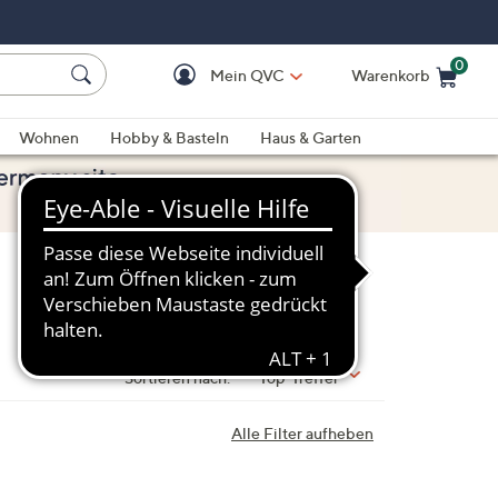
0
Mein QVC
Warenkorb
Einkaufswagen ist le
Wohnen
Hobby & Basteln
Haus & Garten
Sortieren nach:
Top-Treffer
Alle Filter aufheben