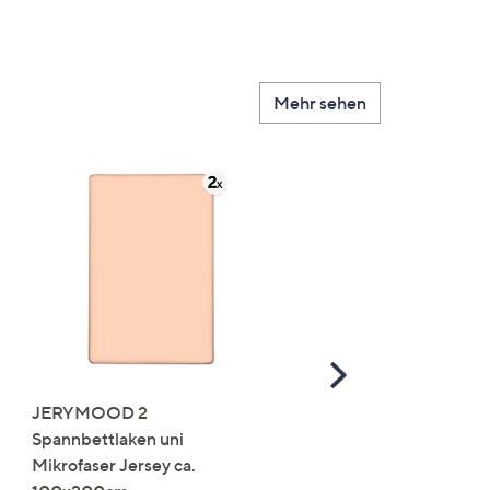
Mehr sehen
Scroll
Right
JERYMOOD 2
LUMIDA Flora künstlich
Spannbettlaken uni
Orchidee Realtouch-Blü
Mikrofaser Jersey ca.
Keramik-Topf