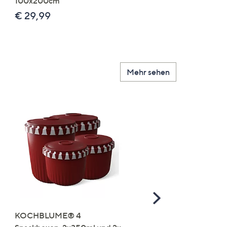
100x200cm
Farb-/Größenauswahl
€ 29,99
€ 24,99 - € 74,99
Mehr sehen
Scroll
Right
KOCHBLUME® 4
you:ly Pure Protein Limo