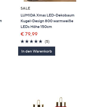
SALE
LUMIDA Xmas LED-Dekobaum
en
Kugel-Design 800 warmweiße
LEDs Höhe 150cm
€ 79,99
4.6
5
(5)
von
Bewertungen
In den Warenkorb
en
5