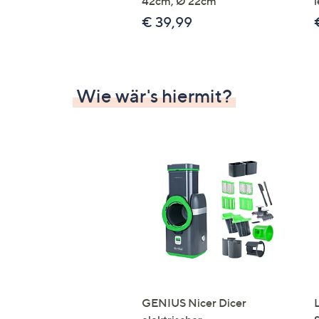
42cm, Ø 22cm
l
€ 39,99
Wie wär's hiermit?
GENIUS Nicer Dicer