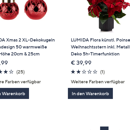
A Xmas 2 XL-Dekokugeln
LUMIDA Flora künstl. Poinse
ndesign 50 warmweiße
Weihnachtsstern inkl. Metall
Höhe 20cm & 25cm
Deko 5h-Timerfunktion
,99
€ 39,99
3.8
25
2.0
1
(25)
(1)
von
Bewertungen
von
Bewertung
re Farben verfügbar
Weitere Farben verfügbar
5
5
n Warenkorb
In den Warenkorb