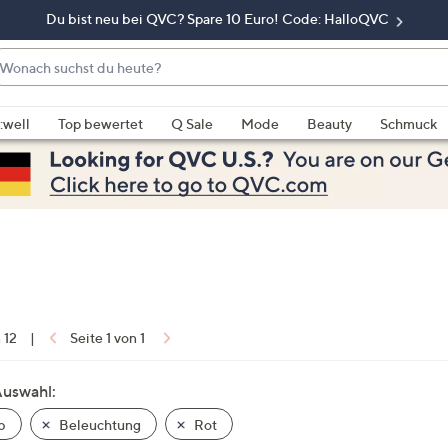
Du bist neu bei QVC? Spare 10 Euro! Code: HalloQVC
onach
chst
enn
u
rschläge
:well
Top bewertet
Q Sale
Mode
Beauty
Schmuck
eute?
rfügbar
nd,
erwenden
e
e
eiltasten
ach
ben
nd
n 12
|
Seite 1 von 1
ach
nten
Auswahl:
der
b
Beleuchtung
Rot
ischen