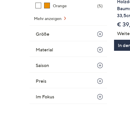
Holzd
Orange
(5)
Baums
33,5c
Mehr anzeigen
€ 39
Weite
Größe
In de
Material
Saison
Preis
Im Fokus