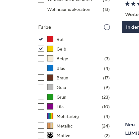
Wohnraumdekoration
(13)
Weite
In de
Farbe
Rot
Gelb
Beige
(3)
Blau
(4)
Braun
(17)
Grau
(9)
Grün
(23)
Lila
(10)
Mehrfarbig
(4)
Neu
Metallic
(24)
LUMI
Motive
(2)