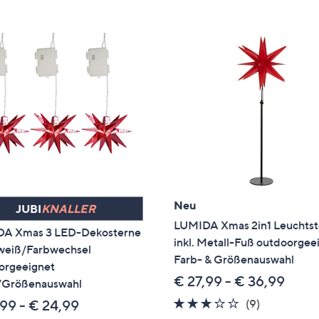
e
f
ouch-
eräten
ach
nks
zw.
chts,
m
ese
zuzeigen.
Neu
JUBI
KNALLER
LUMIDA Xmas 2in1 Leuchtst
A Xmas 3 LED-Dekosterne
inkl. Metall-Fuß outdoorgee
eiß/Farbwechsel
Farb- & Größenauswahl
orgeeignet
€ 27,99 - € 36,99
/Größenauswahl
2.8
9
(9)
,99 - € 24,99