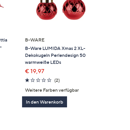
ttia
B-WARE
-
B-Ware LUMIDA Xmas 2 XL-
Dekokugeln Perlendesign 50
warmweiße LEDs
€ 19,97
en
1.0
2
(2)
von
Bewertungen
Weitere Farben verfügbar
5
In den Warenkorb