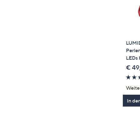
LUMID
Perle
LEDs 
€ 49
Weite
In de