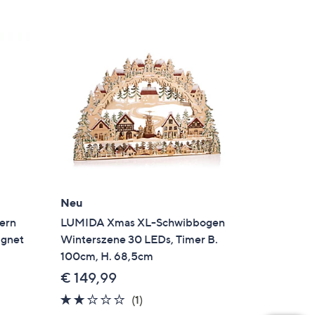
Neu
ern
LUMIDA Xmas XL-Schwibbogen
ignet
Winterszene 30 LEDs, Timer B.
100cm, H. 68,5cm
€ 149,99
2.0
1
(1)