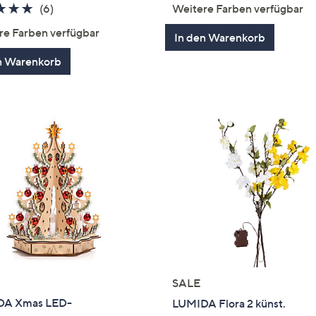
von
Bewertung
5.0
6
(6)
Weitere Farben verfügbar
5
von
Bewertungen
re Farben verfügbar
In den Warenkorb
5
n Warenkorb
SALE
DA Xmas LED-
LUMIDA Flora 2 künst.