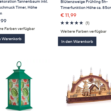
ekoration Tannenbaum inkl.
Blütenzweige Frühling 5h-
chmuck Timer, Höhe
Timerfunktion Höhe ca. 85c
m
€ 11,99
,99
5.0
1
(1)
re Farben verfügbar
von
Bewertung
Weitere Farben verfügbar
5
n Warenkorb
In den Warenkorb