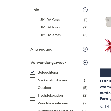
Si
au
Linie
T
LUMIDA Casa
(1)
G
n
LUMIDA Flora
(3)
li
LUMIDA Xmas
(8)
b
re
Anwendung
u
di
an
Verwendungszweck
Beleuchtung
Nackenstützkissen
(1)
LUMID
warmw
Outdoor
(5)
outdo
Tischdekoration
(32)
Farb-
Wanddekorationen
(2)
€ 14
Weihnachtsdekoration
(18)