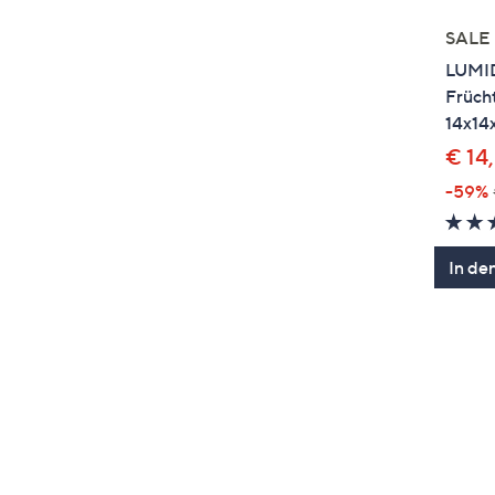
SALE
LUMID
Früch
14x14
€ 14
-59%
In de