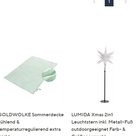
1
GOLDWOLKE Sommerdecke
LUMIDA Xmas 2in1
kühlend &
Leuchtstern inkl. Metall-Fuß
temperaturregulierend extra
outdoorgeeignet Farb- &