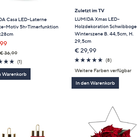
Zuletzt im TV
LUMIDA Xmas LED-
A Casa LED-Laterne
Holzdekoration Schwibbog
te-Motiv 5h-Timerfunktion
Winterszene B. 44,5cm, H.
x28cm
29,5cm
,99
€ 29,99
€ 36,99
4.8
8
(8)
5.0
1
(1)
von
Bewertung
von
Bewertungen
Weitere Farben verfügbar
n Warenkorb
5
5
In den Warenkorb