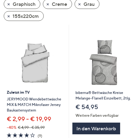
Graphisch
Creme
Grau
oder
wischen
155x220cm
Sie
auf
Touch-
Geräten
nach
links
bzw.
rechts,
um
diese
Zuletzt im TV
biberna® Bettwäsche Kreise
anzuzeigen.
Melange-Flanell Einzelbett, 2tlg.
JERYMOOD Wendebettwäsche
MIX & MATCH Mikrofaser Jersey
€ 54,95
Baukastensystem
Weitere Farben verfügbar
€ 2,99 - € 19,99
--40%
€ 4,99 - € 35,99
In den Warenkorb
4.0
9
(9)