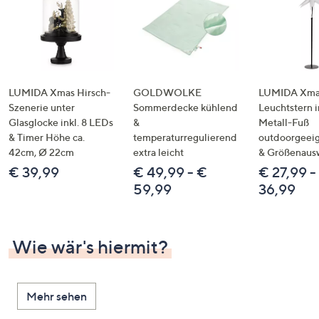
LUMIDA Xmas Hirsch-
GOLDWOLKE
LUMIDA Xmas
Szenerie unter
Sommerdecke kühlend
Leuchtstern i
Glasglocke inkl. 8 LEDs
&
Metall-Fuß
& Timer Höhe ca.
temperaturregulierend
outdoorgeeig
42cm, Ø 22cm
extra leicht
& Größenaus
€ 39,99
€ 49,99 - €
€ 27,99 -
59,99
36,99
Wie wär's hiermit?
Mehr sehen