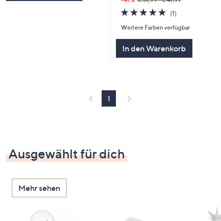
5.0
1
(1)
von
Bewertungen
Weitere Farben verfügbar
5
In den Warenkorb
1
Ausgewählt für dich
Mehr sehen