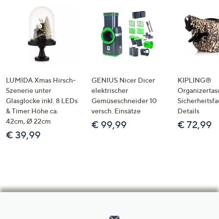
LUMIDA Xmas Hirsch-
GENIUS Nicer Dicer
KIPLING®
Szenerie unter
elektrischer
Organizertas
Glasglocke inkl. 8 LEDs
Gemüseschneider 10
Sicherheitsf
& Timer Höhe ca.
versch. Einsätze
Details
42cm, Ø 22cm
€ 99,99
€ 72,99
€ 39,99
Hilfeseiten,
Service