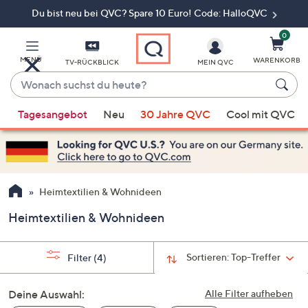
Du bist neu bei QVC? Spare 10 Euro! Code: HalloQVC
Zum
Hauptinhalt
springen
0
MENÜ
WARENKORB
TV-RÜCKBLICK
MEIN QVC
Wonach
suchst
Wenn
du
Tagesangebot
Neu
30 Jahre QVC
Cool mit QVC
Vorschläge
heute?
verfügbar
sind,
verwenden
Sie
Heimtextilien & Wohnideen
die
Heimtextilien & Wohnideen
Pfeiltasten
nach
oben
Sortieren:
Top-Treffer
Filter
(4)
und
nach
Deine Auswahl:
Alle Filter aufheben
unten