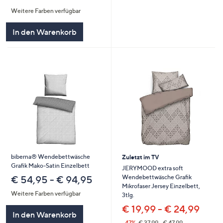
von
Bewertungen
Weitere Farben verfügbar
5
In den Warenkorb
biberna® Wendebettwäsche
Zuletzt im TV
Grafik Mako-Satin Einzelbett
JERYMOOD extra soft
Wendebettwäsche Grafik
€ 54,95 - € 94,95
Mikrofaser Jersey Einzelbett,
Weitere Farben verfügbar
3tlg.
€ 19,99 - € 24,99
In den Warenkorb
--47%
€ 37,99 - € 47,99