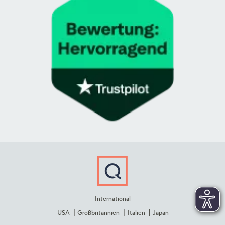
International
USA
Großbritannien
Italien
Japan