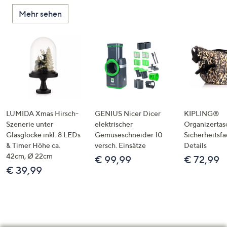
Mehr sehen
LUMIDA Xmas Hirsch-
GENIUS Nicer Dicer
KIPLING®
Szenerie unter
elektrischer
Organizertas
Glasglocke inkl. 8 LEDs
Gemüseschneider 10
Sicherheitsf
& Timer Höhe ca.
versch. Einsätze
Details
42cm, Ø 22cm
€ 99,99
€ 72,99
€ 39,99