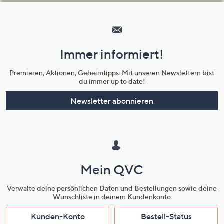
Hilfeseiten,
Service
und
Immer informiert!
Unternehmensinformationen
Premieren, Aktionen, Geheimtipps: Mit unseren Newslettern bist
du immer up to date!
Newsletter abonnieren
Mein QVC
Verwalte deine persönlichen Daten und Bestellungen sowie deine
Wunschliste in deinem Kundenkonto
Kunden-Konto
Bestell-Status