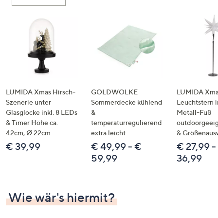
oder
wischen
Sie
auf
Touch-
Geräten
nach
links
LUMIDA Xmas Hirsch-
GOLDWOLKE
LUMIDA Xmas
bzw.
Szenerie unter
Sommerdecke kühlend
Leuchtstern i
Glasglocke inkl. 8 LEDs
&
Metall-Fuß
rechts,
& Timer Höhe ca.
temperaturregulierend
outdoorgeeig
um
42cm, Ø 22cm
extra leicht
& Größenaus
diese
€ 39,99
€ 49,99 - €
€ 27,99 -
anzuzeigen.
59,99
36,99
Wie wär's hiermit?