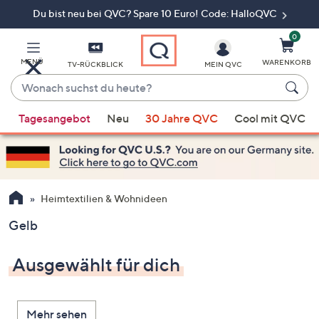
Du bist neu bei QVC? Spare 10 Euro! Code: HalloQVC
Zum
Hauptinhalt
springen
0
MENÜ
WARENKORB
TV-RÜCKBLICK
MEIN QVC
Wonach
suchst
Wenn
du
Tagesangebot
Neu
30 Jahre QVC
Cool mit QVC
Vorschläge
heute?
verfügbar
sind,
verwenden
Sie
Heimtextilien & Wohnideen
die
Gelb
Pfeiltasten
nach
Ausgewählt für dich
oben
und
nach
Mehr sehen
unten