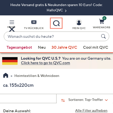
Heute Versand gratis & Neukunden sparen 10 Euro! Code:
Zum
Hauptinhalt
HalloQVC
springen
0
MENÜ
WARENKORB
TV-RÜCKBLICK
MEIN QVC
Wonach
suchst
Wenn
du
Tagesangebot
Neu
30 Jahre QVC
Cool mit QVC
Vorschläge
heute?
verfügbar
sind,
verwenden
Sie
Heimtextilien & Wohnideen
die
ca. 155x220cm
Pfeiltasten
nach
oben
Sortieren:
Top-Treffer
und
Deine Auswahl:
nach
Alle Filter aufheben