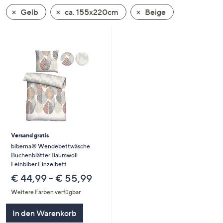
unten
Gelb
ca. 155x220cm
Beige
oder
wischen
Sie
auf
Touch-
Geräten
nach
links
bzw.
rechts,
Versand gratis
um
biberna® Wendebettwäsche
diese
Buchenblätter Baumwoll
anzuzeigen.
Feinbiber Einzelbett
€ 44,99 - € 55,99
Weitere Farben verfügbar
In den Warenkorb