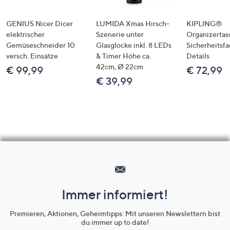
GENIUS Nicer Dicer
LUMIDA Xmas Hirsch-
KIPLING®
elektrischer
Szenerie unter
Organizertas
Gemüseschneider 10
Glasglocke inkl. 8 LEDs
Sicherheitsf
versch. Einsätze
& Timer Höhe ca.
Details
42cm, Ø 22cm
€ 99,99
€ 72,99
€ 39,99
Hilfeseiten,
Service
und
Immer informiert!
Unternehmensinformationen
Premieren, Aktionen, Geheimtipps: Mit unseren Newslettern bist
du immer up to date!