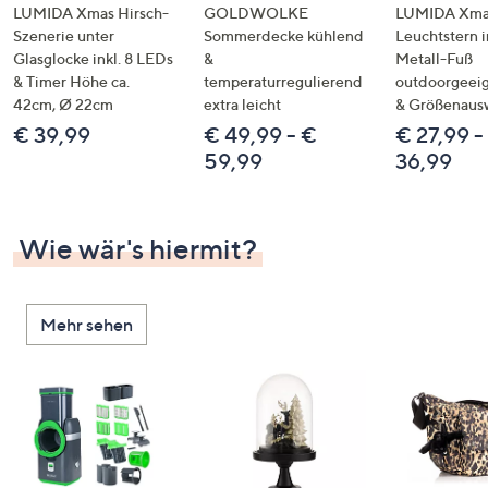
LUMIDA Xmas Hirsch-
GOLDWOLKE
LUMIDA Xmas
Szenerie unter
Sommerdecke kühlend
Leuchtstern i
Glasglocke inkl. 8 LEDs
&
Metall-Fuß
& Timer Höhe ca.
temperaturregulierend
outdoorgeeig
42cm, Ø 22cm
extra leicht
& Größenaus
€ 39,99
€ 49,99 - €
€ 27,99 -
59,99
36,99
Wie wär's hiermit?
Mehr sehen